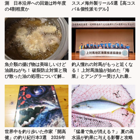
測 日本沿岸への回遊は昨年度
ススメ海外製リール5選【高コス
の4割程度か
パ＆個性派モデル】
魚介類の揚げ物は美味しいけど
釣人憧れの対馬がもっと近くな
油跳ねがち！ 破裂防止対策と飛
る！ 上対馬漁協が始めた「海
び散った油の処理について解
業」とアングラー受け入れ最前
説！
線を取材
世界中を釣り歩いた作家「開高
「猛暑で魚が消える？」 夏の高
健」の釣り紀行本3選 2026年
水温が釣果に与える影響と攻略