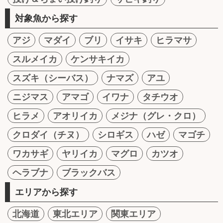
対象魚から探す
アジ
マダイ
ブリ
イサキ
ヒラマサ
スルメイカ
ケンサキイカ
スズキ（シーバス）
ナマズ
アユ
ニジマス
アマゴ
イワナ
タチウオ
ヒラメ
アオリイカ
メジナ（グレ・クロ）
クロダイ（チヌ）
シロギス
ハゼ
マゴチ
ワカサギ
ヤリイカ
マグロ
カツオ
ヘラブナ
ブラックバス
エリアから探す
北海道
東北エリア
関東エリア