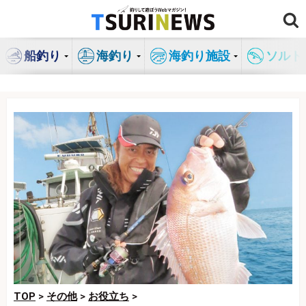
コ
ン
テ
船釣り
海釣り
海釣り施設
ソルト
ン
ツ
へ
ス
キ
ッ
プ
TOP
>
その他
>
お役立ち
>