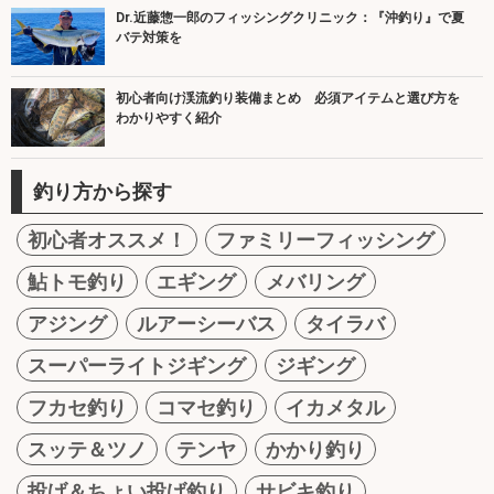
Dr.近藤惣一郎のフィッシングクリニック：『沖釣り』で夏
バテ対策を
初心者向け渓流釣り装備まとめ 必須アイテムと選び方を
わかりやすく紹介
釣り方から探す
初心者オススメ！
ファミリーフィッシング
鮎トモ釣り
エギング
メバリング
アジング
ルアーシーバス
タイラバ
スーパーライトジギング
ジギング
フカセ釣り
コマセ釣り
イカメタル
スッテ＆ツノ
テンヤ
かかり釣り
投げ＆ちょい投げ釣り
サビキ釣り