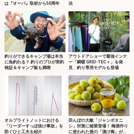
は『オーパ』取材から50周年
法
釣りができるキャンプ場は本当
アウトドアショーで最強インナ
に魚釣れる？ 釣りのプロが実釣
ー「瞬暖 GRID-TEC＋」を発
検証＆キャンプ飯も満喫
見 釣り専用モデルも登場
オルブライトノットにおける
田んぼの大敵「ジャンボタニ
「リーダーすっぽ抜け事故」を
シ」対策に秘策登場！ 梅酒作り
防ぐひと工夫を紹介
に使われた後の「漬け梅」が効