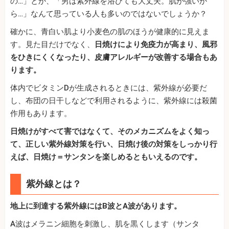
の…」とか、「男は紫外線を浴びても大丈夫。肌が強いか
ら…」なんて思っている人も多いのではないでしょうか？
確かに、青白い肌より小麦色の肌のほうが健康的に見えま
す。見た目だけでなく、
日焼けにより免疫力が高まり、風邪
をひきにくくなったり、皮膚アレルギーが改善する場合もあ
ります。
体内でビタミンDが生成されるときには、紫外線が必要だ
し、布団の日干しなどで利用されるように、紫外線には殺菌
作用もあります。
日焼けがすべて害ではなくて、そのメカニズムをよく知っ
て、正しい紫外線対策を行い、日焼け後の対策をしっかり行
えば、日焼け＝サンタンを楽しめるともいえるのです。
紫外線とは？
地上に到達する紫外線にはB波とA波があります。
A波はメラニン細胞を刺激し、肌を黒くします（サンタ