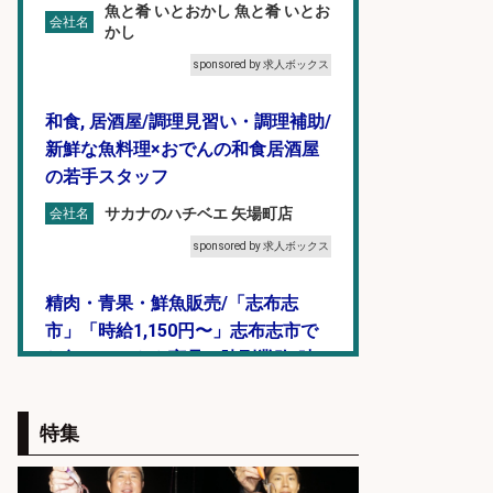
魚と肴 いとおかし 魚と肴 いとお
会社名
かし
sponsored by 求人ボックス
和食, 居酒屋/調理見習い・調理補助/
新鮮な魚料理×おでんの和食居酒屋
の若手スタッフ
サカナのハチベエ 矢場町店
会社名
sponsored by 求人ボックス
精肉・青果・鮮魚販売/「志布志
市」「時給1,150円〜」志布志市で
お魚のカットや商品の陳列業務/時
間選べる×未経験歓迎×残業少なめ/
鹿児島県/志布志市
特集
株式会社ホットスタッフ鹿児島
会社名
sponsored by 求人ボックス