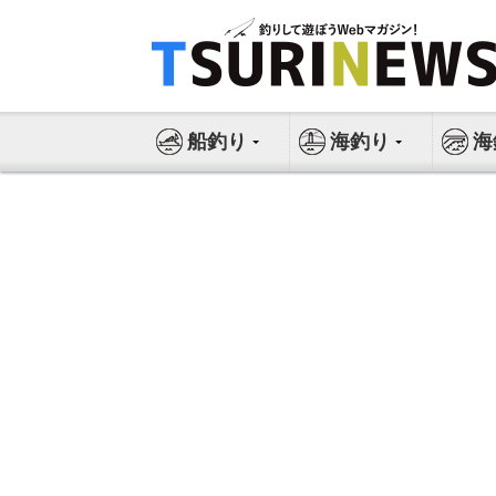
コ
ン
テ
ン
ツ
船釣り
海釣り
海
へ
ス
キ
ッ
プ