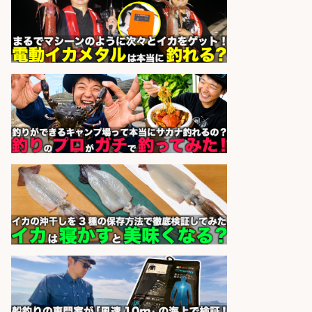
営業事務/「大津市」「時給1,300
円」小野駅から徒歩6分/釣り具メー
カーの物流事務・営業アシスタン
ト/土日祝休み×大型連休あり×残業
なし/滋賀県/大津市
株式会社ホットスタッフ滋賀
会社名
sponsored by 求人ボックス
営業事務/「大津市」釣り具メーカ
ーの物流事務・営業アシスタント/
小野駅徒歩6分/「時給1,300円」/大
型連休あり×残業なし×土日祝休み/
滋賀県
株式会社ホットスタッフ滋賀
会社名
sponsored by 求人ボックス