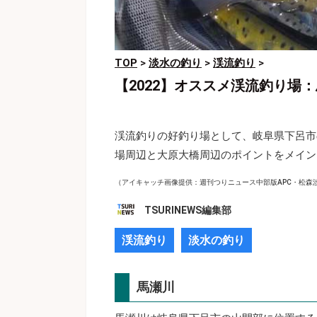
TOP
>
淡水の釣り
>
渓流釣り
>
【2022】オススメ渓流釣り場
渓流釣りの好釣り場として、岐阜県下呂市
場周辺と大原大橋周辺のポイントをメイン
（アイキャッチ画像提供：週刊つりニュース中部版APC・松森
TSURINEWS編集部
渓流釣り
淡水の釣り
馬瀬川