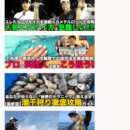
レジ打ち/日払いOK/おさかなの三枚
おろし/新潟県/小千谷市
株式会社G&G
会社名
sponsored by 求人ボックス
精肉・青果・鮮魚販売/「志布志
市」「時給1,150円〜」志布志駅か
ら車5分/お魚のカットや商品の陳列
業務/残業少なめ×車通勤OK×時間選
べる/鹿児島県/志布志市
株式会社ホットスタッフ鹿児島
会社名
sponsored by 求人ボックス
さらに求人情報を見る