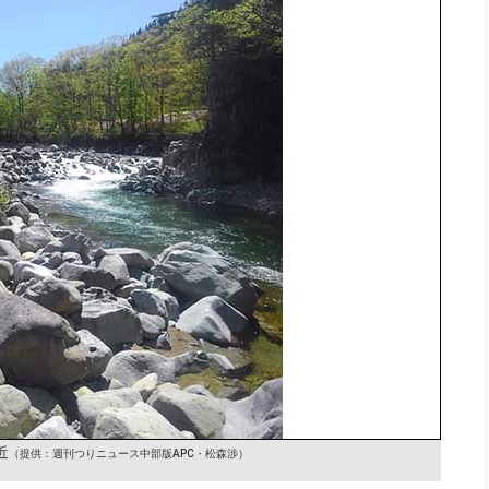
近
（提供：週刊つりニュース中部版APC・松森渉）