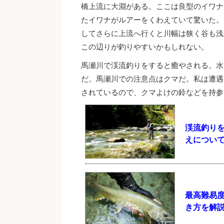
橋上流に大淵がある。ここは良型のイワナ
たイワナがルアーをくわえていて驚いた。
してさらに上流へ行くと川幅は狭く谷も浅
この辺りが釣りやすいかもしれない。
馬瀬川で渓流釣りをすると癒やされる。水
だ。馬瀬川での注意点はクマだ。私は遭遇
されているので、クマよけの鈴などを持参
渓流釣り
えについ
最高難易
き方を解