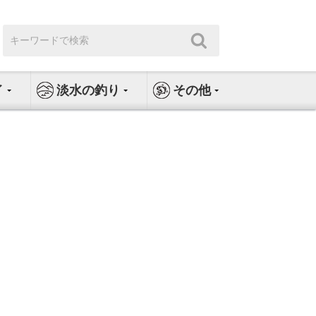
検
検
索:
索
イ
淡水の釣り
その他