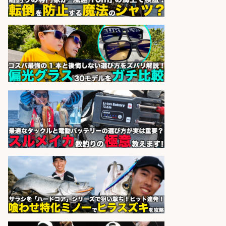
営業事務/「大津市」「時給1,300
円」小野駅徒歩6分/釣り具メーカー
の物流事務・営業アシスタント/残
業なし×土日祝休み×大型連休あり/
滋賀県/大津市
株式会社ホットスタッフ滋賀
会社名
sponsored by 求人ボックス
精肉・青果・鮮魚販売/「志布志
市」お魚のカットや商品の陳列業
務/「時給1,150円〜」/時間選べる×
未経験歓迎×残業少なめ/鹿児島県/
志布志市
株式会社ホットスタッフ鹿児島
会社名
sponsored by 求人ボックス