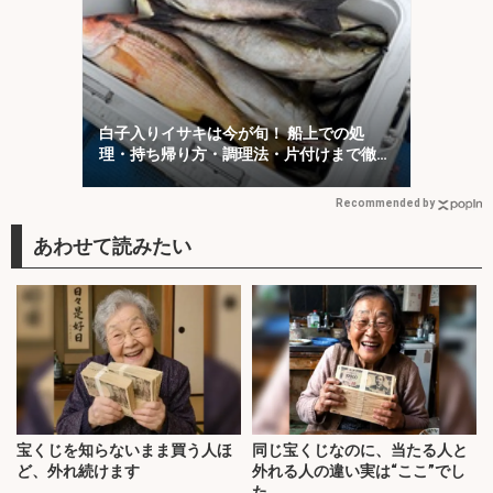
白子入りイサキは今が旬！ 船上での処
理・持ち帰り方・調理法・片付けまで徹底
レポート
Recommended by
宝くじを知らないまま買う人ほ
同じ宝くじなのに、当たる人と
ど、外れ続けます
外れる人の違い実は“ここ”でし
た