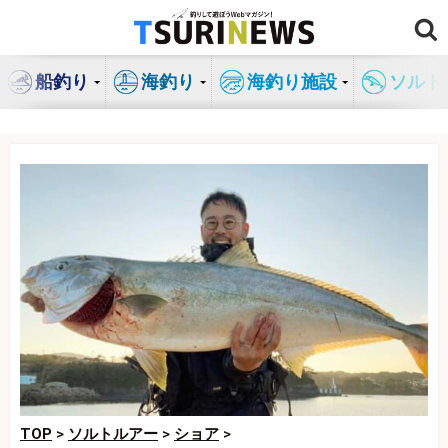
コ
ン
テ
船釣り
海釣り
海釣り施設
ソルト
ン
ツ
へ
ス
キ
ッ
プ
TOP
>
ソルトルアー
>
ショア
>