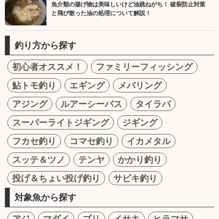
魚介類の揚げ物は美味しいけど油跳ねがち！ 破裂防止対策
と飛び散った油の処理について解説！
釣り方から探す
初心者オススメ！
ファミリーフィッシング
鮎トモ釣り
エギング
メバリング
アジング
ルアーシーバス
タイラバ
スーパーライトジギング
ジギング
フカセ釣り
コマセ釣り
イカメタル
スッテ＆ツノ
テンヤ
かかり釣り
投げ＆ちょい投げ釣り
サビキ釣り
対象魚から探す
アジ
マダイ
ブリ
イサキ
ヒラマサ