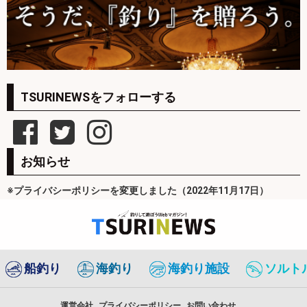
TSURINEWSをフォローする
お知らせ
※プライバシーポリシーを変更しました（2022年11月17日）
船釣り
海釣り
海釣り施設
ソルト
運営会社
プライバシーポリシー
お問い合わせ