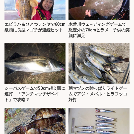
エビラバ＆ひとつテンヤで60cm
木曽川ウェ―ディングゲームで
級頭に良型マゴチが連続ヒット
想定外の76cmヒラメ 子供の笑
顔に満足
シーバスゲームで50cm超え頭に
朝マヅメの陸っぱりライトゲー
連打 「アンチマッチザベイ
ムでアジ・メバル・ヒラフッコ
ト」で攻略？
好打