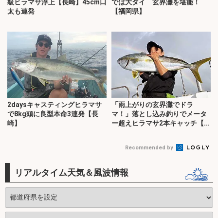
級ヒラマサ浮上【長崎】45cm口
では大ダイ 玄界灘を堪能！
太も連発
【福岡県】
2daysキャスティングヒラマサ
「雨上がりの玄界灘でドラ
で8kg頭に良型本命3連発【長
マ！」落とし込み釣りでメータ
崎】
ー超えヒラマサ2本キャッチ【...
Recommended by
リアルタイム天気＆風波情報