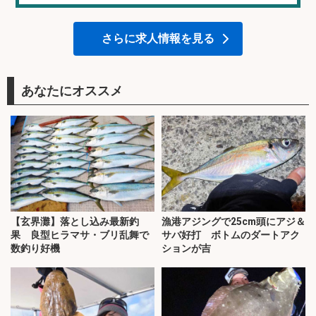
さらに求人情報を見る
あなたにオススメ
【玄界灘】落とし込み最新釣
漁港アジングで25cm頭にアジ＆
果 良型ヒラマサ・ブリ乱舞で
サバ好打 ボトムのダートアク
数釣り好機
ションが吉