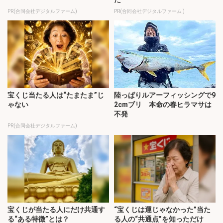
PR(合同会社デジタルファーム)
PR(合同会社デジタルファーム )
宝くじ当たる人は“たまたま”じ
陸っぱりルアーフィッシングで9
ゃない
2cmブリ 本命の春ヒラマサは
不発
PR(合同会社デジタルファーム)
宝くじが当たる人にだけ共通す
“宝くじは運じゃなかった”当た
る“ある特徴”とは？
る人の“共通点”を知っただけ