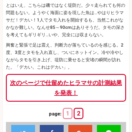
とはいえ、こちらは磯ではなく堤防だ。少々走られても何の
問題もない。ようやく海面に姿を現した魚は…やはりヒラマ
サだ！デカい！1人でタモ入れを開始するも、当然これがな
かなか難しい。なんせ85～90cmはありそうだ。タモの深さ
を考えてもギリギリ…いや、完全には収まらない。
興奮と緊張で足は震え、判断力が落ちているのを感じる。2
度、3度とタモを入れ直し、ついにネットイン。冷や冷やし
ながらタモを引き上げ、堤防に乗せると安堵の瞬間が訪れ
た。「デカい。これはデカい」。
次のページで仕留めたヒラマサの計測結果
を発表！
1
2
page: