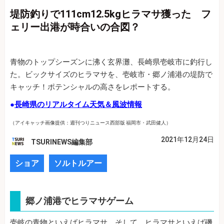
堤防釣りで111cm12.5kgヒラマサ獲った フ
ェリー出港が時合いの合図？
青物のトップシーズンに沸く玄界灘、長崎県壱岐市に釣行し
た。ビックサイズのヒラマサを、壱岐市・郷ノ浦港の堤防で
キャッチ！ポテンシャルの高さをレポートする。
●
長崎県のリアルタイム天気＆風波情報
（アイキャッチ画像提供：週刊つりニュース西部版 福岡市・武田健人）
2021年12月24日
TSURINEWS編集部
ショア
ソルトルアー
郷ノ浦港でヒラマサゲーム
壱岐の青物といえばヒラマサ。そして、ヒラマサといえば磯