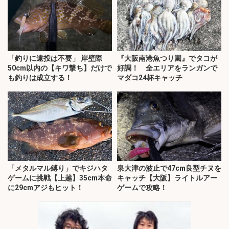
「釣りに遠投は不要」 岸壁際
『大阪南港魚つり園』でタコが
50cm以内の【キワ撃ち】だけで
好調！ 全エリアをランガンで
も釣りは成立する！
マダコ24杯キャッチ
「メタルマル縛り」でキジハタ
泉大津の波止で47cm良型チヌを
ゲームに挑戦【上越】35cm本命
キャッチ【大阪】ライトルアー
に29cmアジもヒット！
ゲームで攻略！