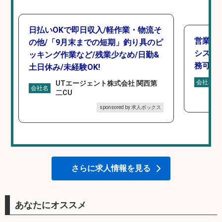
日払いOKで即日収入/軽作業・物流そ
営業事
の他/「9月末までの短期」釣り具のピ
シスタ
ッキング作業など/残業少なめ/日勤&
務可/
土日休み/未経験OK!
会社名
UTエージェント株式会社 関西第
会社名
二CU
sponsored by 求人ボックス
さらに求人情報を見る
あなたにオススメ