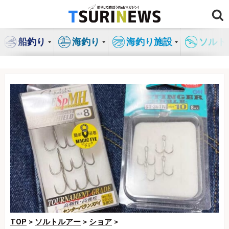
コ
ン
テ
船釣り
海釣り
海釣り施設
ソルト
ン
ツ
へ
ス
キ
ッ
プ
TOP
>
ソルトルアー
>
ショア
>