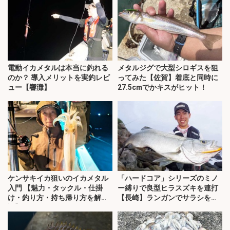
電動イカメタルは本当に釣れる
メタルジグで大型シロギスを狙
のか？ 導入メリットを実釣レビ
ってみた【佐賀】着底と同時に
ュー【響灘】
27.5cmでかキスがヒット！
ケンサキイカ狙いのイカメタル
「ハードコア」シリーズのミノ
入門 【魅力・タックル・仕掛
ー縛りで良型ヒラスズキを連打
け・釣り方・持ち帰り方を解
【長崎】ランガンでサラシを攻
説】
略！