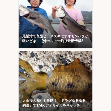
尾鷲湾で良型ヒラスズキにオオモンハタが
狙いどき！【沖のルアー釣り最新情報8
選・三重】
大雨後の濁りを攻略！ 「ドラグゆるゆる
釣法」で1.5kgアオリイカをキャッチ