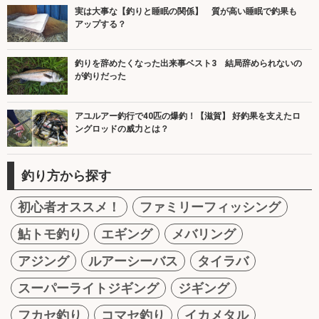
実は大事な【釣りと睡眠の関係】 質が高い睡眠で釣果も
アップする？
釣りを辞めたくなった出来事ベスト3 結局辞められないの
が釣りだった
アユルアー釣行で40匹の爆釣！【滋賀】 好釣果を支えたロ
ングロッドの威力とは？
釣り方から探す
初心者オススメ！
ファミリーフィッシング
鮎トモ釣り
エギング
メバリング
アジング
ルアーシーバス
タイラバ
スーパーライトジギング
ジギング
フカセ釣り
コマセ釣り
イカメタル