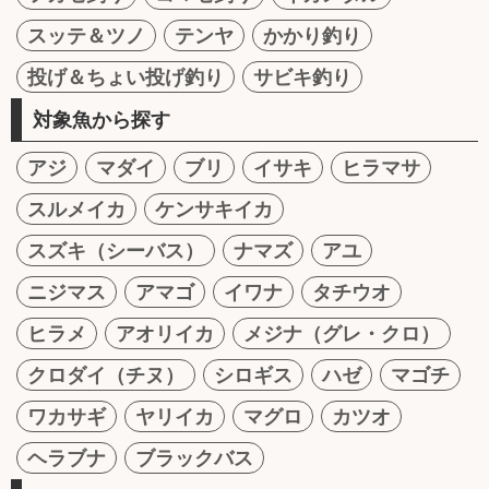
スッテ＆ツノ
テンヤ
かかり釣り
投げ＆ちょい投げ釣り
サビキ釣り
対象魚から探す
アジ
マダイ
ブリ
イサキ
ヒラマサ
スルメイカ
ケンサキイカ
スズキ（シーバス）
ナマズ
アユ
ニジマス
アマゴ
イワナ
タチウオ
ヒラメ
アオリイカ
メジナ（グレ・クロ）
クロダイ（チヌ）
シロギス
ハゼ
マゴチ
ワカサギ
ヤリイカ
マグロ
カツオ
ヘラブナ
ブラックバス