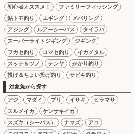
初心者オススメ！
ファミリーフィッシング
鮎トモ釣り
エギング
メバリング
アジング
ルアーシーバス
タイラバ
スーパーライトジギング
ジギング
フカセ釣り
コマセ釣り
イカメタル
スッテ＆ツノ
テンヤ
かかり釣り
投げ＆ちょい投げ釣り
サビキ釣り
対象魚から探す
アジ
マダイ
ブリ
イサキ
ヒラマサ
スルメイカ
ケンサキイカ
スズキ（シーバス）
ナマズ
アユ
ニジマス
アマゴ
イワナ
タチウオ