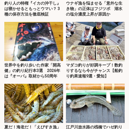
釣り人の特権『イカの沖干し』
ウナギ漁を悩ませる「意外な生
は寝かせるともっとウマい？ 3
き物」の正体はフジツボ 湖水
種の保存方法を徹底検証
の塩分濃度上昇が原因か
世界中を釣り歩いた作家「開高
マダコ釣りが好調キープ！数釣
健」の釣り紀行本3選 2026年
りするなら今がチャンス【船釣
は『オーパ』取材から50周年
り釣果速報9選・愛知】
夏だ！海老だ！「えびすき漁」
江戸川放水路の桟橋でハゼ釣り