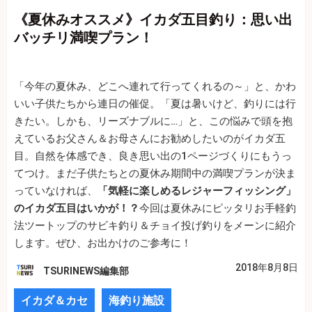
《夏休みオススメ》イカダ五目釣り：思い出
バッチリ満喫プラン！
「今年の夏休み、どこへ連れて行ってくれるの～」と、かわ
いい子供たちから連日の催促。「夏は暑いけど、釣りには行
きたい。しかも、リーズナブルに…」と、この悩みで頭を抱
えているお父さん＆お母さんにお勧めしたいのがイカダ五
目。自然を体感でき、良き思い出の1ページづくりにもうっ
てつけ。まだ子供たちとの夏休み期間中の満喫プランが決ま
っていなければ、
「気軽に楽しめるレジャーフィッシング」
のイカダ五目はいかが！？
今回は夏休みにピッタリお手軽釣
法ツートップのサビキ釣り＆チョイ投げ釣りをメーンに紹介
します。ぜひ、お出かけのご参考に！
2018年8月8日
TSURINEWS編集部
イカダ＆カセ
海釣り施設