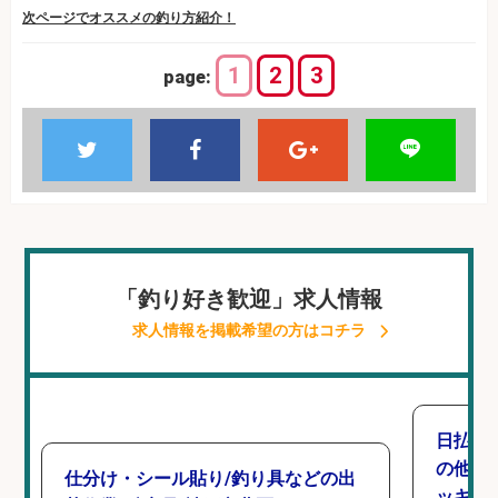
次ページでオススメの釣り方紹介！
1
2
3
page:
「釣り好き歓迎」求人情報
求人情報を掲載希望の方はコチラ
日払い
の他/
仕分け・シール貼り/釣り具などの出
ッキン