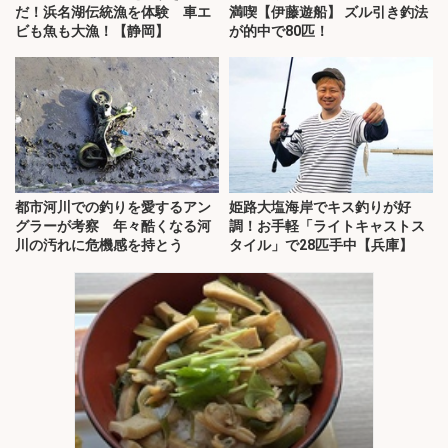
だ！浜名湖伝統漁を体験 車エ
満喫【伊藤遊船】 ズル引き釣法
ビも魚も大漁！【静岡】
が的中で80匹！
都市河川での釣りを愛するアン
姫路大塩海岸でキス釣りが好
グラーが考察 年々酷くなる河
調！お手軽「ライトキャストス
川の汚れに危機感を持とう
タイル」で28匹手中【兵庫】