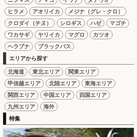
ヒラメ
アオリイカ
メジナ（グレ・クロ）
クロダイ（チヌ）
シロギス
ハゼ
マゴチ
ワカサギ
ヤリイカ
マグロ
カツオ
ヘラブナ
ブラックバス
エリアから探す
北海道
東北エリア
関東エリア
甲信越エリア
北陸エリア
東海エリア
関西エリア
中国エリア
四国エリア
九州エリア
海外
特集