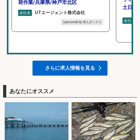
荷作業/兵庫県/神戸市北区
土日休み
UTエージェント株式会社
会社名
会社名
sponsored by 求人ボックス
さらに求人情報を見る
あなたにオススメ