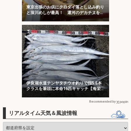
東京出張のお供にクロダイ落とし込み釣り
と深川めしが最高！ 運河のデカチヌを狙
ってみた
伊良湖水道テンヤタチウオ釣りで指5.5本
クラスを筆頭に本命16匹キャッチ【海栄
丸】
Recommended by
リアルタイム天気＆風波情報