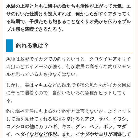
水温の上昇とともに海中の魚たちも活性が上がって元気。エ
サの付いた仕掛けを投入すれば、何かしらがすぐアタってく
る時期で、子供たちも飽きることなくサオ先から伝わるブル
ブル感を満喫できるだろう。
釣れる魚は？
魚種は多彩でイカダでの釣りというと、クロダイやアオリイ
カ狙いとのイメージが強く、何か敷居の高そうな釣りジャン
ルと思っている人も少なくはない。
しかし、実はマキエなどの効果で多種の魚たちがイカダ周辺
に寄って居着くので、当然いろいろな魚種がヒットしてく
る。
釣り場や天候にもよるので必ずとは言えないが、よくヒット
して顔を見せてくれる魚種を挙げると
アジ、サバ、イワシ、
コノシロの他にカワハギ、キス、グレ、ベラ、ボラ、マダ
イ、ヘダイなどなど多彩。また、イナダやサヨリが回遊して