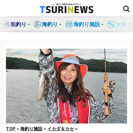
コ
ン
テ
船釣り
海釣り
海釣り施設
ソルト
ン
ツ
へ
ス
キ
ッ
プ
TOP
>
海釣り施設
>
イカダ＆カセ
>