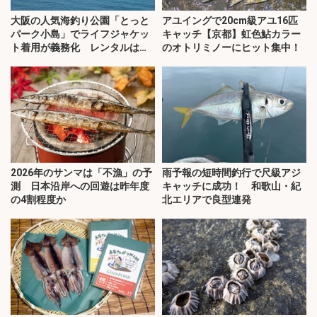
大阪の人気海釣り公園「とっと
アユイングで20cm級アユ16匹
パーク小島」でライフジャケッ
キャッチ【京都】虹色鮎カラー
ト着用が義務化 レンタルはオ
のオトリミノーにヒット集中！
ススメできない？
2026年のサンマは「不漁」の予
雨予報の短時間釣行で尺級アジ
測 日本沿岸への回遊は昨年度
キャッチに成功！ 和歌山・紀
の4割程度か
北エリアで良型連発