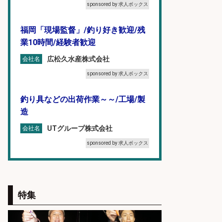
sponsored by 求人ボックス
福岡「現場監督」/釣り好き歓迎/残
業10時間/経験者歓迎
広松久水産株式会社
会社名
sponsored by 求人ボックス
釣り具などの出荷作業～～/工場/製
造
UTグループ株式会社
会社名
sponsored by 求人ボックス
和食, 日本料理・懐石料理/店長・店
長候補/本物を知る大人の隠れ家!魚
の価値を上げ、地域を元気に!店長候
特集
補募集