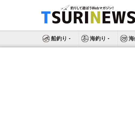
コ
ン
テ
ン
ツ
船釣り
海釣り
海
へ
ス
キ
ッ
プ