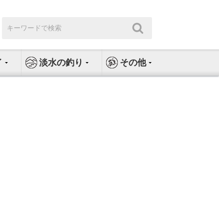
検
検
索:
索
イ
淡水の釣り
その他