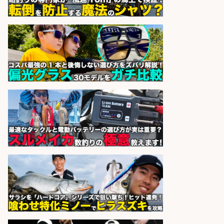
sponsored by 求人ボックス
釣り好き必見「釣具の設計開
発」/DAIWA公認製品/年休117日
株式会社スポーツライフプラネ
会社名
ッツ
sponsored by 求人ボックス
8月開始/釣り具メーカーでの営業ア
シスタントのお仕事/残業なし/即日
勤務可/営業事務/軽作業
株式会社パソナ
会社名
sponsored by 求人ボックス
さらに求人情報を見る