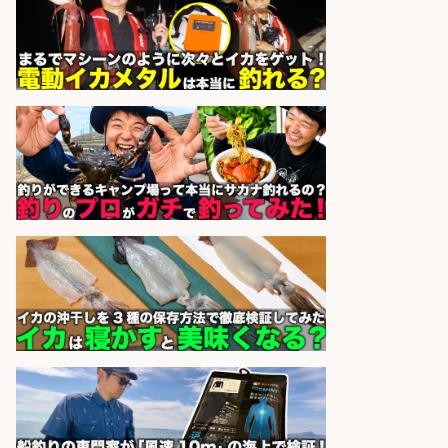
酒場あらかぶ 酒場あらかぶ
会社名
sponsored by 求人ボックス
オキアミをはじめとする釣り餌の
「製造」/釣り好き歓迎
広松久水産株式会社
会社名
sponsored by 求人ボックス
和食, 居酒屋/調理見習い・調理補助/
新鮮な魚料理×おでんの和食居酒屋
の若手スタッフ
サカナのハチベエ 矢場町店
会社名
sponsored by 求人ボックス
宮崎/魚や漁業に関わる現場・事務
の「総合職」 未経験可
宮崎県漁業協同組合連合会
会社名