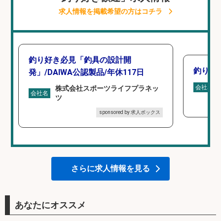
求人情報を掲載希望の方はコチラ
釣り好き必見「釣具の設計開
釣り具
発」/DAIWA公認製品/年休117日
会社名
株式会社スポーツライフプラネッ
会社名
ツ
sponsored by 求人ボックス
さらに求人情報を見る
あなたにオススメ