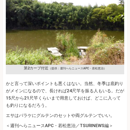
第2カーブ付近
（提供：週刊へらニュースAPC・若松恵治）
かと言って深いポイントも悪くはない。当然、冬季は底釣り
がメインになるので、長ければ24尺竿を振る人もいる。だが
15尺から21尺竿くらいまで用意しておけば、どこに入って
も釣りになるだろう。
エサはバラケにグルテンのセットや両グルテンでいい。
＜週刊へらニュースAPC・若松恵治／TSURINEWS編＞