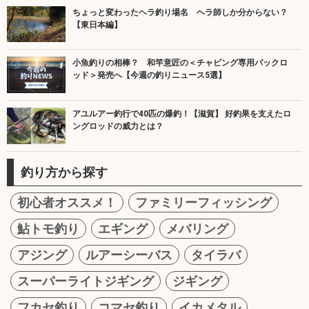
ちょっと変わったヘラ釣り場名 ヘラ師しか分からない？
【東日本編】
小魚釣りの相棒？ 和竿意匠の＜チャビング専用パックロ
ッド＞発売へ【今週の釣りニュース5選】
アユルアー釣行で40匹の爆釣！【滋賀】 好釣果を支えたロ
ングロッドの威力とは？
釣り方から探す
初心者オススメ！
ファミリーフィッシング
鮎トモ釣り
エギング
メバリング
アジング
ルアーシーバス
タイラバ
スーパーライトジギング
ジギング
フカセ釣り
コマセ釣り
イカメタル