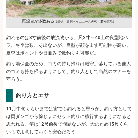
既設台が多数ある
（提供：週刊へらニュースAPC・若松恵治）
釣れるのは8寸前後の放流物から、尺2寸～40上の良型地ベ
ラ。冬季は数こそ出ないが、良型が顔を出す可能性が高い。
夏季はポイントや日並みで数釣りも可能だ。
釣り場保全のため、ゴミの持ち帰りは厳守。落ちている他人
のゴミも持ち帰るようにして、釣り人として当然のマナーを
守ろう。
釣り方とエサ
11月中旬くらいまでは宙でも釣れると思うが、釣り方として
は両ダンゴから徐じょにセット釣りに移行するようになると
思われる。竿は12尺前後で問題ないが、念のため15尺くら
いまで用意しておくと安心だろう。