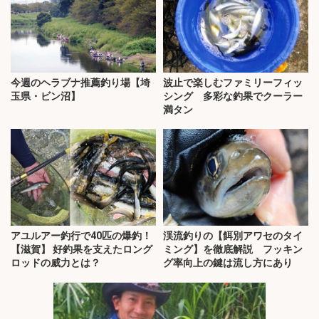
今週のヘラブナ推薦釣り場【埼
波止で楽しむファミリーフィッ
玉県・ビン沼】
シング 多彩な釣果でクーラー
満タン
アユルアー釣行で40匹の爆釣！
渓流釣りの【餌別アワセのタイ
【滋賀】 好釣果を支えたロング
ミング】を徹底解説 フッキン
ロッドの威力とは？
グ率向上の鍵は流し方にあり