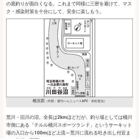
の底釣りが面白くなる。これまで同様に三密を避けて、マス
ク・感染対策を十分にして、安全に楽しもう。
概況図
（作図：週刊へらニュースAPC・若松恵治）
荒川・旧川の沼。全長は2kmほどだが、釣り場としては桶川
市側にある「テルル桶川スポーツランド」というサーキット
場の入口から100mほど上流～荒川に流れる吐き出し付近ま