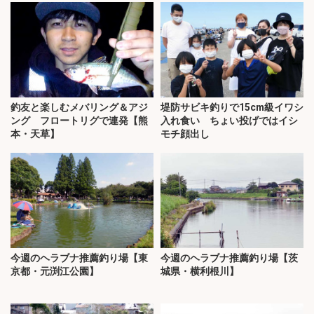
釣友と楽しむメバリング＆アジ
堤防サビキ釣りで15cm級イワシ
ング フロートリグで連発【熊
入れ食い ちょい投げではイシ
本・天草】
モチ顔出し
今週のヘラブナ推薦釣り場【東
今週のヘラブナ推薦釣り場【茨
京都・元渕江公園】
城県・横利根川】