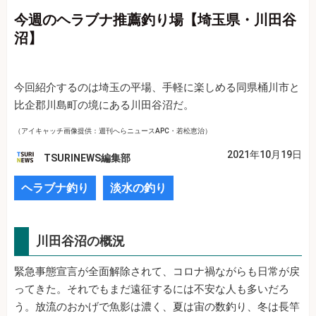
今週のヘラブナ推薦釣り場【埼玉県・川田谷
沼】
今回紹介するのは埼玉の平場、手軽に楽しめる同県桶川市と
比企郡川島町の境にある川田谷沼だ。
（アイキャッチ画像提供：週刊へらニュースAPC・若松恵治）
2021年10月19日
TSURINEWS編集部
ヘラブナ釣り
淡水の釣り
川田谷沼の概況
緊急事態宣言が全面解除されて、コロナ禍ながらも日常が戻
ってきた。それでもまだ遠征するには不安な人も多いだろ
う。放流のおかげで魚影は濃く、夏は宙の数釣り、冬は長竿