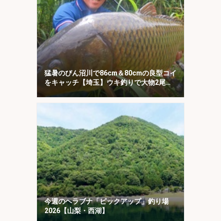
猛暑のびん沼川で86cm＆80cmの良型コイ
をキャッチ【埼玉】ウキ釣りで大物2尾を
攻略
今週のヘラブナ「ピックアップ」釣り場
2026【山梨・西湖】