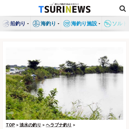
コ
ン
テ
船釣り
海釣り
海釣り施設
ソルト
ン
ツ
へ
ス
キ
ッ
プ
TOP
>
淡水の釣り
>
ヘラブナ釣り
>