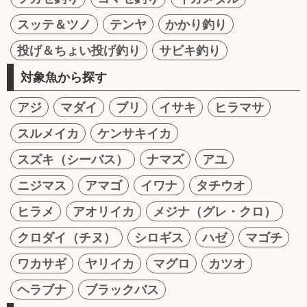
スッテ＆ツノ
テンヤ
かかり釣り
投げ＆ちょい投げ釣り
サビキ釣り
対象魚から探す
アジ
マダイ
ブリ
イサキ
ヒラマサ
スルメイカ
ケンサキイカ
スズキ（シーバス）
ナマズ
アユ
ニジマス
アマゴ
イワナ
タチウオ
ヒラメ
アオリイカ
メジナ（グレ・クロ）
クロダイ（チヌ）
シロギス
ハゼ
マゴチ
ワカサギ
ヤリイカ
マグロ
カツオ
ヘラブナ
ブラックバス