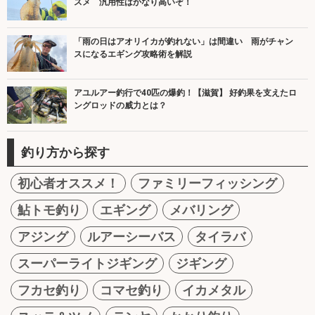
スメ 汎用性はかなり高いぞ！
「雨の日はアオリイカが釣れない」は間違い 雨がチャン
スになるエギング攻略術を解説
アユルアー釣行で40匹の爆釣！【滋賀】 好釣果を支えたロ
ングロッドの威力とは？
釣り方から探す
初心者オススメ！
ファミリーフィッシング
鮎トモ釣り
エギング
メバリング
アジング
ルアーシーバス
タイラバ
スーパーライトジギング
ジギング
フカセ釣り
コマセ釣り
イカメタル