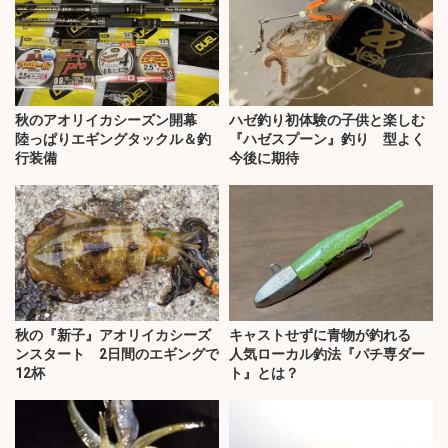
秋のアオリイカシーズン開幕
ハゼ釣り初体験の子供と楽しむ
陸っぱりエギングタックル＆釣
『ハゼスプーン』釣り 型よく
行装備
今後に期待
秋の『新子』アオリイカシーズ
キャストせずに青物が釣れる
ンスタート 2日間のエギングで
人気ローカル釣法『パチ専ダー
12杯
ト』とは？