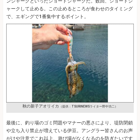
ンジャークといったショートジャークだ。数回、ショートジ
ャークして止める。この止めるところが食わせのタイミング
で、エギングで1番集中するポイント。
秋の新子アオリイカ
（提供：TSURINEWSライター野中功二）
最後に、釣り場のゴミ問題やマナーの悪さにより、堤防閉鎖
や立ち入り禁止が増えている伊豆。アングラー皆さんのお声
がけや注意でこれ以上、遊び場がなくなるのを防ぎたいです