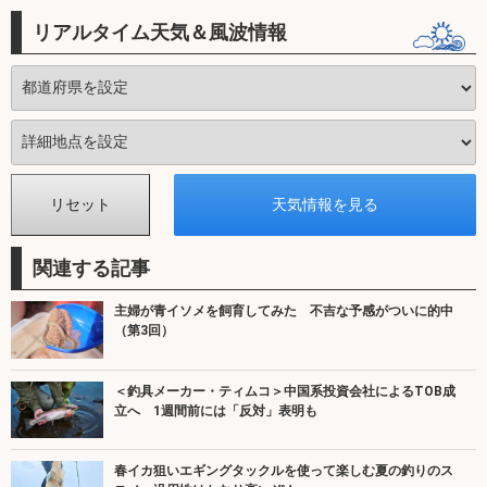
リアルタイム天気＆風波情報
関連する記事
主婦が青イソメを飼育してみた 不吉な予感がついに的中
（第3回）
＜釣具メーカー・ティムコ＞中国系投資会社によるTOB成
立へ 1週間前には「反対」表明も
春イカ狙いエギングタックルを使って楽しむ夏の釣りのス