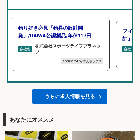
釣り好き必見「釣具の設計開
フィッ
発」/DAIWA公認製品/年休117日
計」
株式会社スポーツライフプラネッ
会社名
会社名
ツ
sponsored by 求人ボックス
さらに求人情報を見る
あなたにオススメ