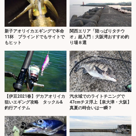
新子アオリイカエギングで本命
関西エリア「陸っぱりタチウ
11杯 ブラインドでもサイトで
オ」超入門：大阪湾おすすめ釣
もヒット
り場８選
【伊豆2021春】デカアオリイカ
汽水域でのライトチニングで
狙いエギング攻略 タックル&
47cmチヌ浮上【泉大津・大阪】
釣行アイテム
真夏の時合いは一瞬？