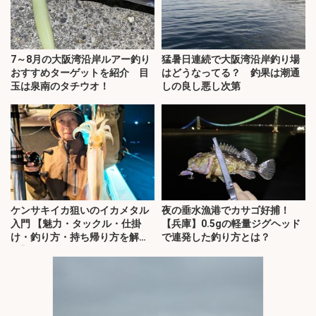
7～8月の大阪湾沿岸ルアー釣り
猛暑日連続で大阪湾沿岸釣り場
おすすめターゲットを紹介 目
はどうなってる？ 釣果は潮通
玉は泉南のタチウオ！
しの良し悪し次第
ケンサキイカ狙いのイカメタル
夜の垂水漁港でカサゴ好捕！
入門 【魅力・タックル・仕掛
【兵庫】0.5gの軽量ジグヘッド
け・釣り方・持ち帰り方を解
で連発した釣り方とは？
説】