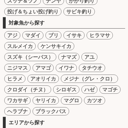
スッテ＆ツノ
テンヤ
かかり釣り
投げ＆ちょい投げ釣り
サビキ釣り
対象魚から探す
アジ
マダイ
ブリ
イサキ
ヒラマサ
スルメイカ
ケンサキイカ
スズキ（シーバス）
ナマズ
アユ
ニジマス
アマゴ
イワナ
タチウオ
ヒラメ
アオリイカ
メジナ（グレ・クロ）
クロダイ（チヌ）
シロギス
ハゼ
マゴチ
ワカサギ
ヤリイカ
マグロ
カツオ
ヘラブナ
ブラックバス
エリアから探す