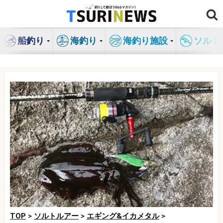
コ
ン
テ
船釣り
海釣り
海釣り施設
ソルト
ン
ツ
へ
ス
キ
ッ
プ
TOP
>
ソルトルアー
>
エギング&イカメタル
>