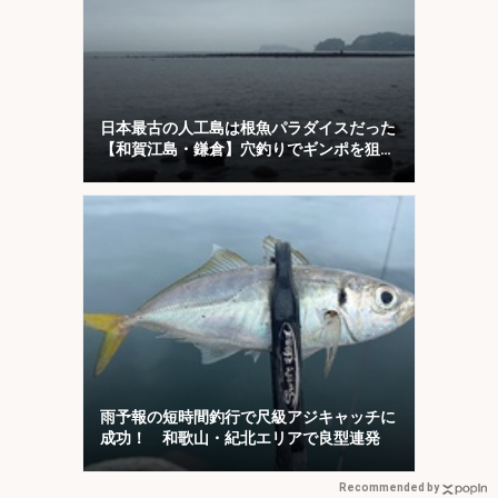
日本最古の人工島は根魚パラダイスだった
【和賀江島・鎌倉】穴釣りでギンポを狙
う！
雨予報の短時間釣行で尺級アジキャッチに
成功！ 和歌山・紀北エリアで良型連発
Recommended by