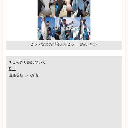
ヒラメなど良型交え好ヒット
（提供：胡百）
▼この釣り船について
胡百
出船場所：小倉港