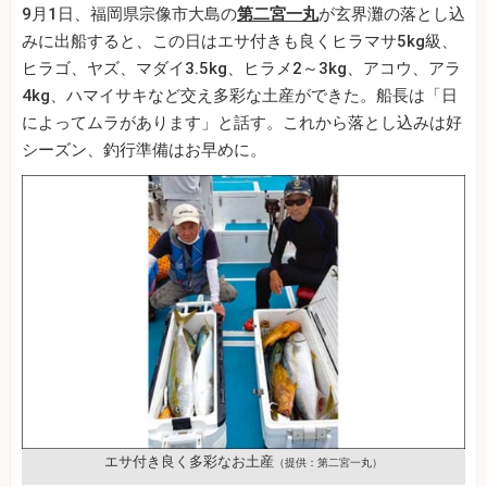
9月1日、福岡県宗像市大島の
第二宮一丸
が玄界灘の落とし込
みに出船すると、この日はエサ付きも良くヒラマサ5kg級、
ヒラゴ、ヤズ、マダイ3.5kg、ヒラメ2～3kg、アコウ、アラ
4kg、ハマイサキなど交え多彩な土産ができた。船長は「日
によってムラがあります」と話す。これから落とし込みは好
シーズン、釣行準備はお早めに。
エサ付き良く多彩なお土産
（提供：第二宮一丸）