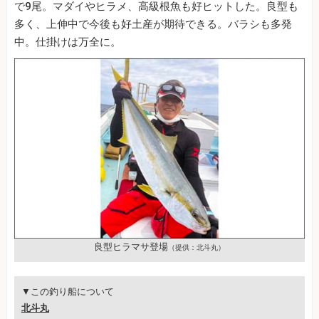
で9尾。マダイやヒラメ、高級根魚も好ヒットした。良型も
多く、上伸中で今後も好土産が期待できる。バラシも多発
中。仕掛けは万全に。
良型ヒラマサ登場
（提供：北斗丸）
▼この釣り船について
北斗丸