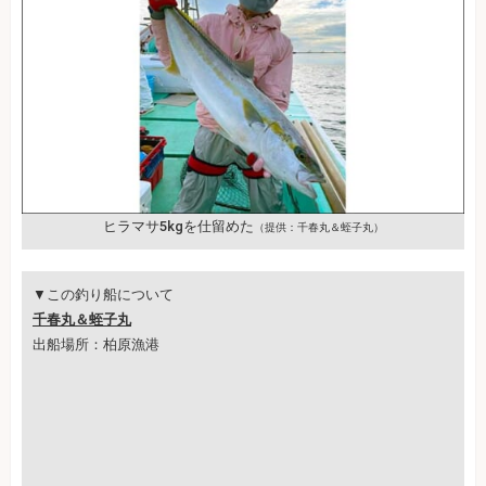
ヒラマサ5kgを仕留めた
（提供：千春丸＆蛭子丸）
▼この釣り船について
千春丸＆蛭子丸
出船場所：柏原漁港