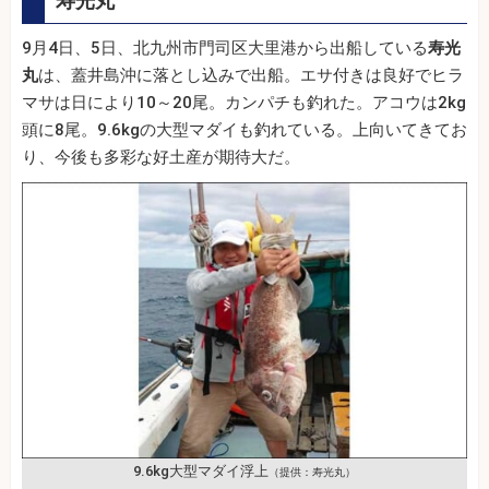
寿光丸
9月4日、5日、北九州市門司区大里港から出船している
寿光
丸
は、蓋井島沖に落とし込みで出船。エサ付きは良好でヒラ
マサは日により10～20尾。カンパチも釣れた。アコウは2kg
頭に8尾。9.6kgの大型マダイも釣れている。上向いてきてお
り、今後も多彩な好土産が期待大だ。
9.6kg大型マダイ浮上
（提供：寿光丸）