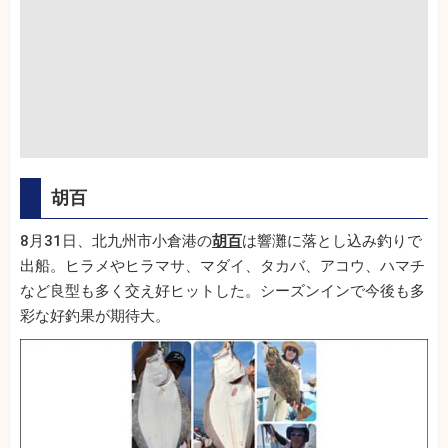
胡百
8月31日、北九州市小倉港の
胡百
は響灘に落とし込み釣りで
出船。ヒラメやヒラマサ、マダイ、タカバ、アコウ、ハマチ
など良型も多く交え好ヒットした。シーズンインで今後も多
彩な好釣果が期待大。