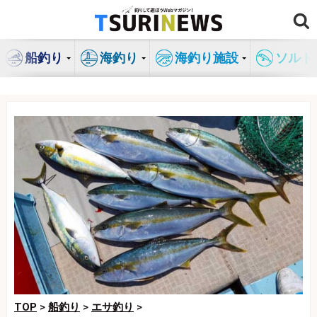
コ
ン
テ
船釣り
海釣り
海釣り施設
ソルト
ン
ツ
へ
ス
キ
ッ
プ
TOP
>
船釣り
>
エサ釣り
>