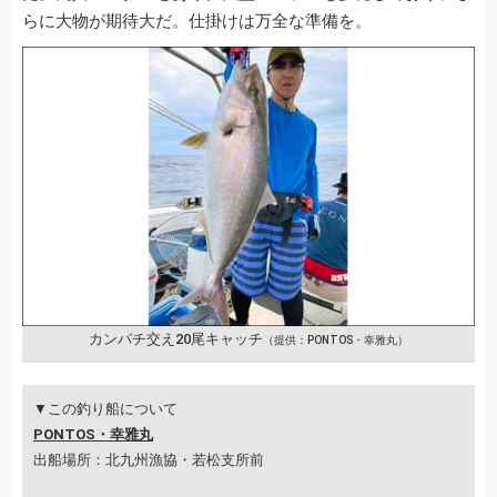
らに大物が期待大だ。仕掛けは万全な準備を。
カンパチ交え20尾キャッチ
（提供：PONTOS・幸雅丸）
▼この釣り船について
PONTOS・幸雅丸
出船場所：北九州漁協・若松支所前