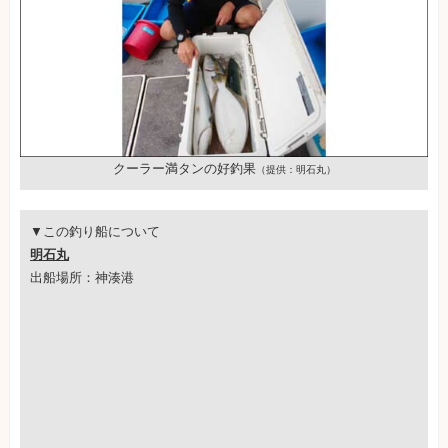
クーラー満タンの好釣果
（提供：明石丸）
▼この釣り船について
明石丸
出船場所：神湊港