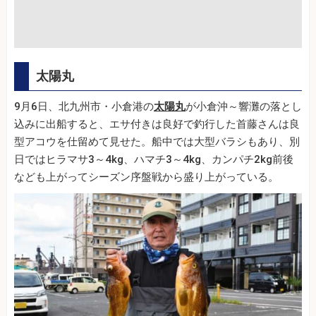
太陽丸
9月6日、北九州市・小倉港の
太陽丸
が小倉沖～響灘の落とし
込みに出船すると、エサ付きは良好で釣行した首藤さんは良
型アコウを仕留めて見せた。船中では大型バラシもあり、別
日ではヒラマサ3～4kg、ハマチ3～4kg、カンパチ2kg前後
なども上がってシーズン序盤戦から盛り上がっている。