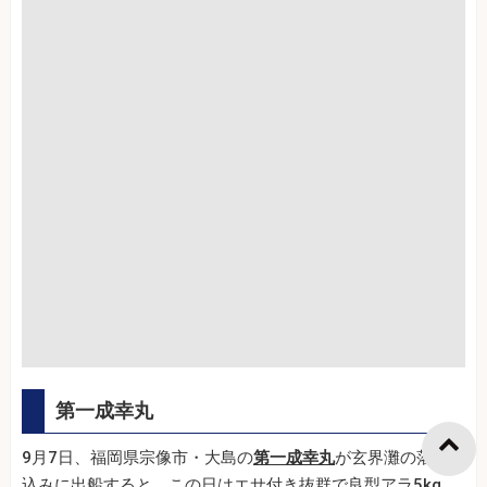
第一成幸丸
9月7日、福岡県宗像市・大島の
第一成幸丸
が玄界灘の落とし
込みに出船すると、この日はエサ付き抜群で良型アラ5kg、