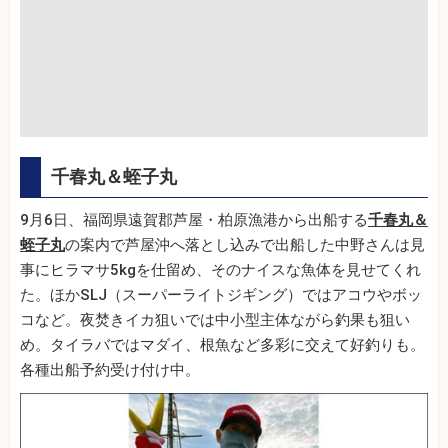
千春丸＆蛭子丸
9月6日、福岡県遠賀郡芦屋・柏原漁港から出船する
千春丸＆
蛭子丸
の案内で芦屋沖へ落とし込みで出船した中野さんは見
事にヒラマサ5kgを仕留め、そのナイスな魚体を見せてくれ
た。ほかSLJ（スーパーライトジギング）ではアコウやボッ
コなど。夜焚きイカ狙いでは中小型主体ながら釣果も狙い
め。タイラバではマダイ、根魚など多彩に交えて好釣りも。
各種出船予約受け付け中。