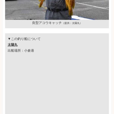
良型アコウキャッチ
（提供：太陽丸）
▼この釣り船について
太陽丸
出船場所：小倉港