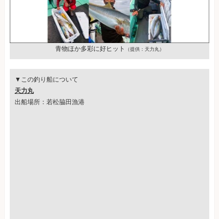
青物ほか多彩に好ヒット
（提供：天力丸）
▼この釣り船について
天力丸
出船場所：若松脇田漁港