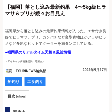
【福岡】落とし込み最新釣果 4〜5kg級ヒラ
マサ＆ブリが続々お目見え
福岡県から落とし込みの最新釣果情報が入った。エサ付き良
好でヒラマサ、ブリ、カンパチなど良型青物ほかアラやヒラ
メなど多彩なヒットでクーラーを満タンにしている。
●
福岡県のリアルタイム天気＆風波情報
（アイキャッチ画像提供：昭栄丸）
2021年9月17日
TSURINEWS編集部
船釣り
エサ釣り
目次
[
show
]