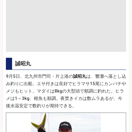
誠昭丸
9月5日、北九州市門司・片上港の
誠昭丸
は、響灘へ落とし込
み釣りに出船。エサ付きは良好でヒラマサ15尾にカンパチや
メジもヒット。マダイは8kgの大型頭で順調に釣れた。ヒラ
メは1～3kg、根魚も順調。夜焚きイカは数ムラあるが、今
後水温安定で数釣りが期待できる。