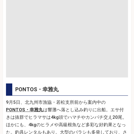
PONTOS・幸雅丸
9月5日、北九州市漁協・若松支所前から案内中の
PONTOS・幸雅丸
は響灘へ落とし込み釣りに出船。エサ付
きは抜群でヒラマサは4kg頭でハマチやカンパチ交え20尾。
ほかにも、4kgのヒラメや高級根魚など多彩な好釣果となっ
た。釣具レンタルもあり。大型のバラシも多発しており、さ