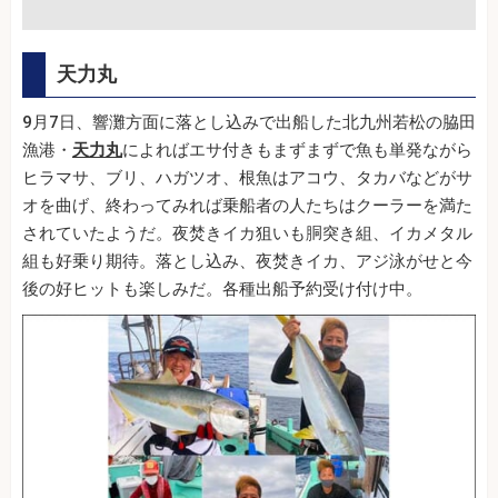
天力丸
9月7日、響灘方面に落とし込みで出船した北九州若松の脇田
漁港・
天力丸
によればエサ付きもまずまずで魚も単発ながら
ヒラマサ、ブリ、ハガツオ、根魚はアコウ、タカバなどがサ
オを曲げ、終わってみれば乗船者の人たちはクーラーを満た
されていたようだ。夜焚きイカ狙いも胴突き組、イカメタル
組も好乗り期待。落とし込み、夜焚きイカ、アジ泳がせと今
後の好ヒットも楽しみだ。各種出船予約受け付け中。