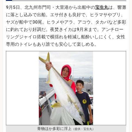
9月5日、北九州市門司・大里港から出船中の
宝生丸
は、響灘
に落とし込みで出船。エサ付きも良好で、ヒラマサやブリ、
ヤズが船中で30尾。ヒラメやアラ、アコウ、タカバなど多彩
に釣れており好調だ。夜焚きイカは9月末まで。アンチロー
リングジャイロ搭載で横揺れを軽減し船酔いしにくく、女性
専用のトイレもあり誰でも安心して楽しめる。
青物ほか多彩に浮上
（提供：宝生丸）