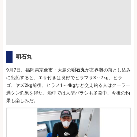
明石丸
9月7日、福岡県宗像市・大島の
明石丸
が玄界灘の落とし込み
に出船すると、エサ付きは良好でヒラマサ3～7kg、ヒラ
ゴ、ヤズ2kg前後、ヒラメ1～4kgなど交え釣る人はクーラー
満タン釣果を得た。船中では大型バラシも多発中、今後の釣
果も楽しみだ。