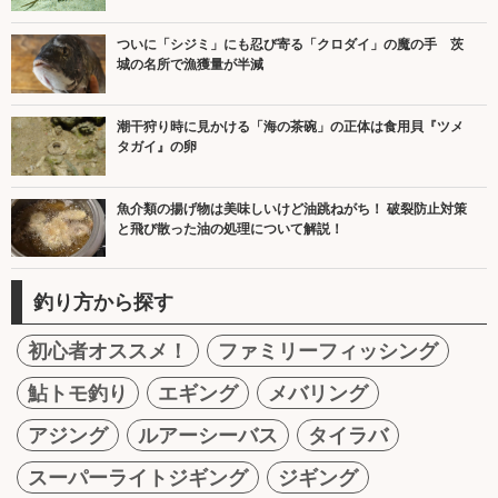
ついに「シジミ」にも忍び寄る「クロダイ」の魔の手 茨
城の名所で漁獲量が半減
潮干狩り時に見かける「海の茶碗」の正体は食用貝『ツメ
タガイ』の卵
魚介類の揚げ物は美味しいけど油跳ねがち！ 破裂防止対策
と飛び散った油の処理について解説！
釣り方から探す
初心者オススメ！
ファミリーフィッシング
鮎トモ釣り
エギング
メバリング
アジング
ルアーシーバス
タイラバ
スーパーライトジギング
ジギング