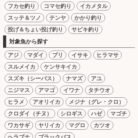
フカセ釣り
コマセ釣り
イカメタル
スッテ＆ツノ
テンヤ
かかり釣り
投げ＆ちょい投げ釣り
サビキ釣り
対象魚から探す
アジ
マダイ
ブリ
イサキ
ヒラマサ
スルメイカ
ケンサキイカ
スズキ（シーバス）
ナマズ
アユ
ニジマス
アマゴ
イワナ
タチウオ
ヒラメ
アオリイカ
メジナ（グレ・クロ）
クロダイ（チヌ）
シロギス
ハゼ
マゴチ
ワカサギ
ヤリイカ
マグロ
カツオ
ヘラブナ
ブラックバス