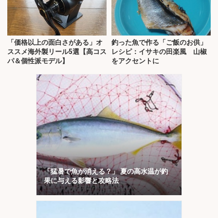
「価格以上の面白さがある」オ
釣った魚で作る「ご飯のお供」
ススメ海外製リール5選【高コス
レシピ：イサキの田楽風 山椒
パ＆個性派モデル】
をアクセントに
「猛暑で魚が消える？」 夏の高水温が釣
果に与える影響と攻略法