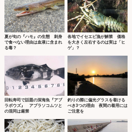
夏が旬の『ハモ』の生態 刺身
各地でイセエビ漁が解禁 価格
で食べない理由は血液に含まれ
を大きく左右するのは実は「ヒ
る毒？
ゲ」？
回転寿司で話題の深海魚『アブ
釣りの際に偏光グラスを着ける
ラボウズ』 アブラソコムツと
べき3つの理由 夜間の着用には
の混同は厳禁
ご注意を