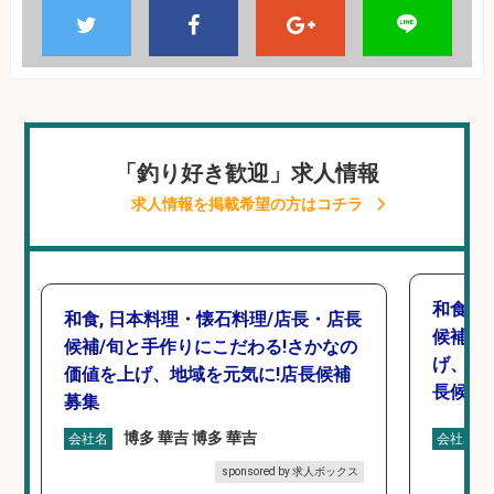
「釣り好き歓迎」求人情報
求人情報を掲載希望の方はコチラ
和食,
和食, 日本料理・懐石料理/店長・店長
候補/
候補/旬と手作りにこだわる!さかなの
げ、食
価値を上げ、地域を元気に!店長候補
長候補
募集
博多 華吉 博多 華吉
会社名
会社名
sponsored by 求人ボックス