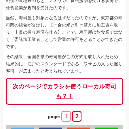
戦後の食糧難のもと、アメリカに食料援助を受ける状況で、
外食産業が規制を受けたのです。
当然、寿司屋も対象となるはずだったのですが、東京都の寿
司商の組合が交渉し、【一合の米と引き替えに加工賃を取
り、十貫の握り寿司を作る】ことで、寿司屋は飲食業ではな
く「委託加工業者」として営業の許可をとることができたの
です。
その結果、全国各県の寿司屋がこの方式を取り入れたため、
結果的に、江戸のスタンダードである「ワサビの入った握り
寿司」が広まったと考えられています。
次のページでカラシを使うローカル寿司
も？！
1
2
page: