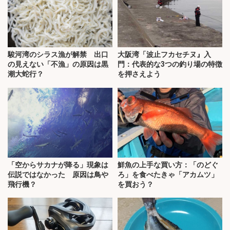
駿河湾のシラス漁が解禁 出口
大阪湾「波止フカセチヌ』入
の見えない「不漁」の原因は黒
門：代表的な3つの釣り場の特徴
潮大蛇行？
を押さえよう
「空からサカナが降る」現象は
鮮魚の上手な買い方：「のどぐ
伝説ではなかった 原因は鳥や
ろ」を食べたきゃ「アカムツ」
飛行機？
を買おう？