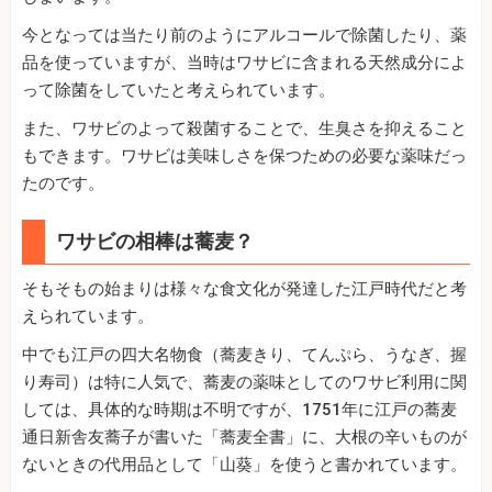
今となっては当たり前のようにアルコールで除菌したり、薬
品を使っていますが、当時はワサビに含まれる天然成分によ
って除菌をしていたと考えられています。
また、ワサビのよって殺菌することで、生臭さを抑えること
もできます。ワサビは美味しさを保つための必要な薬味だっ
たのです。
ワサビの相棒は蕎麦？
そもそもの始まりは様々な食文化が発達した江戸時代だと考
えられています。
中でも江戸の四大名物食（蕎麦きり、てんぷら、うなぎ、握
り寿司）は特に人気で、蕎麦の薬味としてのワサビ利用に関
しては、具体的な時期は不明ですが、1751年に江戸の蕎麦
通日新舎友蕎子が書いた「蕎麦全書」に、大根の辛いものが
ないときの代用品として「山葵」を使うと書かれています。