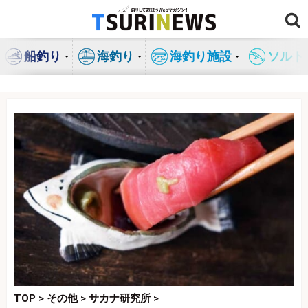
コ
ン
テ
船釣り
海釣り
海釣り施設
ソルト
ン
ツ
へ
ス
キ
ッ
プ
TOP
>
その他
>
サカナ研究所
>