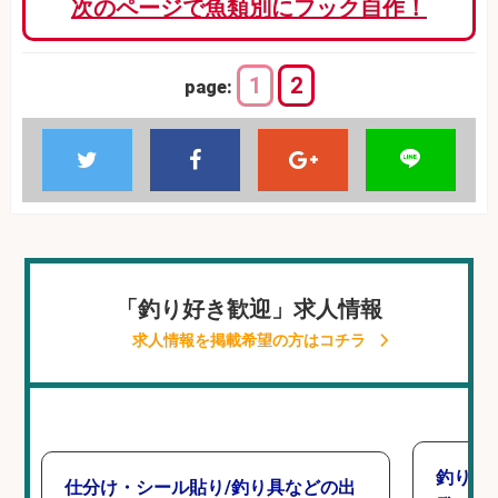
次のページで魚類別にフック自作！
1
2
page:
「釣り好き歓迎」求人情報
求人情報を掲載希望の方はコチラ
釣り好
仕分け・シール貼り/釣り具などの出