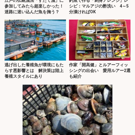
江戸の伝統漁法「すだて漁」に
釣魚で作る「刺身アレンジ」レ
参加してみたら超楽しかった！
シピ：マルアジの酢洗い 4～5
迷路に迷い込んだ魚を掬う？
分漬ければOK
逃げ出した養殖魚が環境にもた
作家「開高健」とルアーフィッ
らす悪影響とは 解決策は陸上
シングの出会い 愛用ルアー2選
養殖スタイルにあり
も紹介