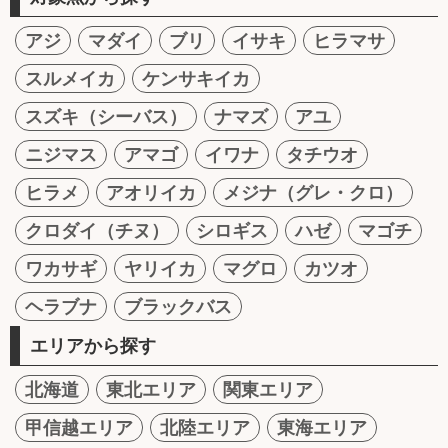
アジ
マダイ
ブリ
イサキ
ヒラマサ
スルメイカ
ケンサキイカ
スズキ（シーバス）
ナマズ
アユ
ニジマス
アマゴ
イワナ
タチウオ
ヒラメ
アオリイカ
メジナ（グレ・クロ）
クロダイ（チヌ）
シロギス
ハゼ
マゴチ
ワカサギ
ヤリイカ
マグロ
カツオ
ヘラブナ
ブラックバス
エリアから探す
北海道
東北エリア
関東エリア
甲信越エリア
北陸エリア
東海エリア