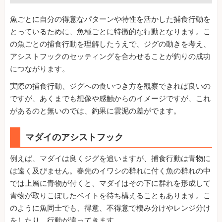
魚ごとに自分の得意なパターンや特性を活かした捕食行動を
とっているために、魚種ごとに特徴的な行動となります。こ
の魚ごとの捕食行動を理解したうえで、ジグの動きを考え、
アシストフックのセッティングを合わせることが釣りの成功
につながります。
実際の捕食行動、ジグへの食いつき方を観察できれば良いの
ですが、あくまでも想像や感触からのイメージですが、これ
があるのと無いのでは、釣果に雲泥の差がでます。
マダイのアシストフック
例えば、マダイは良くジグを追いますが、捕食行動は青物に
は遠く及びません。春先のイワシの群れに付く魚の群れの中
では上層に青物が付くと、マダイはその下に群れを形成して
青物が取りこぼしたベイトを待ち構えることもあります。こ
のように魚同士でも、得意、不得意で棲み分けやレンジ分け
をしたり、行動が違ってきます。