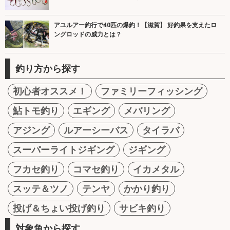
アユルアー釣行で40匹の爆釣！【滋賀】 好釣果を支えたロ
ングロッドの威力とは？
釣り方から探す
初心者オススメ！
ファミリーフィッシング
鮎トモ釣り
エギング
メバリング
アジング
ルアーシーバス
タイラバ
スーパーライトジギング
ジギング
フカセ釣り
コマセ釣り
イカメタル
スッテ＆ツノ
テンヤ
かかり釣り
投げ＆ちょい投げ釣り
サビキ釣り
対象魚から探す