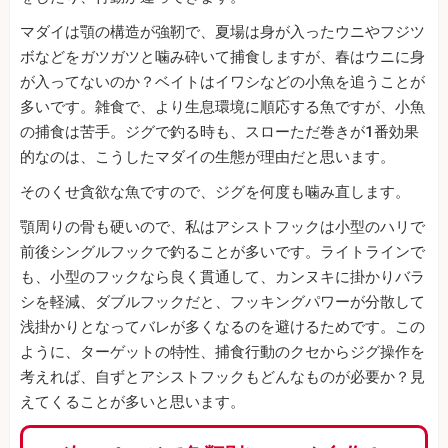
マダイは顎の構造が強靭で、夏場は身が入ったウニやフジツ
ボなどをガツガツと噛み砕いて捕食しますが、春はウニに身
が入ってないのか？ベイトはイワシなどの小魚を追うことが
多いです。雑食で、より生息環境に順応する魚ですが、小魚
の捕食は苦手。ジグで釣る時も、スローただ巻きが1番効果
的なのは、こうしたマダイの生態が理由だと思います。
そのくせ貪欲な魚ですので、ジグを何度も噛み直します。
顎周りの骨も硬いので、私はアシストフックは小型のハリで
前後シングルフックで釣ることが多いです。ライトラインで
も、小型のフックなら良く貫通して、カンヌキに掛かりバラ
シを軽減、ダブルフックだと、フッキングパワーが分散して
浅掛かりとなってバレが多くなるのを避けるためです。この
ように、ターゲットの特性、捕食行動のクセからジグ操作を
考えれば、自ずとアシストフックもどんなものが必要か？見
えてくることが多いと思います。