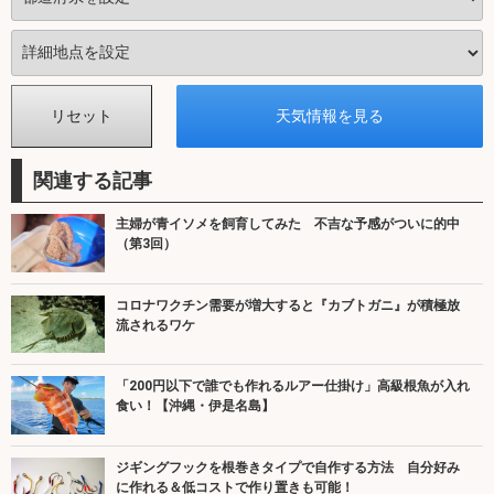
関連する記事
主婦が青イソメを飼育してみた 不吉な予感がついに的中
（第3回）
コロナワクチン需要が増大すると『カブトガニ』が積極放
流されるワケ
「200円以下で誰でも作れるルアー仕掛け」高級根魚が入れ
食い！【沖縄・伊是名島】
ジギングフックを根巻きタイプで自作する方法 自分好み
に作れる＆低コストで作り置きも可能！