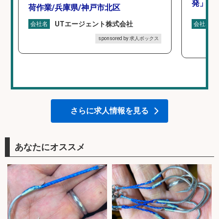
発」/D
荷作業/兵庫県/神戸市北区
UTエージェント株式会社
会社名
会社名
sponsored by 求人ボックス
さらに求人情報を見る
あなたにオススメ