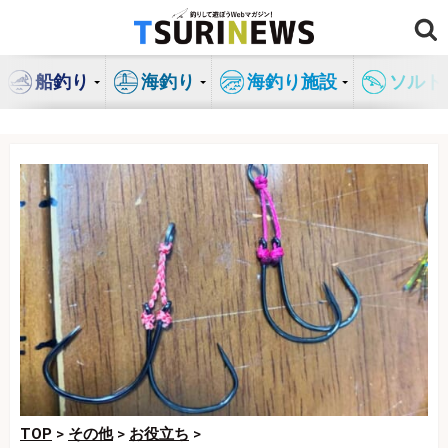
コ
ン
テ
船釣り
海釣り
海釣り施設
ソルト
ン
ツ
へ
ス
キ
ッ
プ
TOP
>
その他
>
お役立ち
>