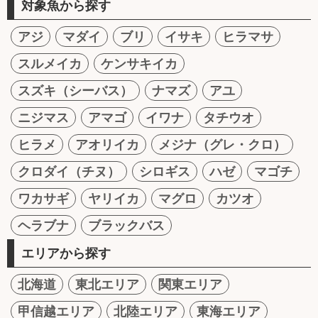
対象魚から探す
アジ
マダイ
ブリ
イサキ
ヒラマサ
スルメイカ
ケンサキイカ
スズキ（シーバス）
ナマズ
アユ
ニジマス
アマゴ
イワナ
タチウオ
ヒラメ
アオリイカ
メジナ（グレ・クロ）
クロダイ（チヌ）
シロギス
ハゼ
マゴチ
ワカサギ
ヤリイカ
マグロ
カツオ
ヘラブナ
ブラックバス
エリアから探す
北海道
東北エリア
関東エリア
甲信越エリア
北陸エリア
東海エリア