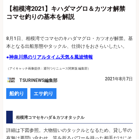
【相模湾2021】キハダマグロ＆カツオ解禁
コマセ釣りの基本を解説
8月1日、相模湾でコマセのキハダマグロ・カツオが解禁。基
本となる出船形態やタックル、仕掛けをおさらいしたい。
●
神奈川県のリアルタイム天気＆風波情報
（アイキャッチ画像提供：週刊つりニュース関東版 編集部）
2021年8月7日
TSURINEWS編集部
船釣り
エサ釣り
相模湾コマセキハダ＆カツオタックル
詳細は下図参照。大物狙いのタックルとなるため、貸し竿の
有無は要問い合わせ。竿を折るパワーを持った相手だけにそ