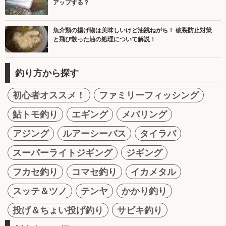
アップする？
魚介類の揚げ物は美味しいけど油跳ねがち！ 破裂防止対策
と飛び散った油の処理について解説！
釣り方から探す
初心者オススメ！
ファミリーフィッシング
鮎トモ釣り
エギング
メバリング
アジング
ルアーシーバス
タイラバ
スーパーライトジギング
ジギング
フカセ釣り
コマセ釣り
イカメタル
スッテ＆ツノ
テンヤ
かかり釣り
投げ＆ちょい投げ釣り
サビキ釣り