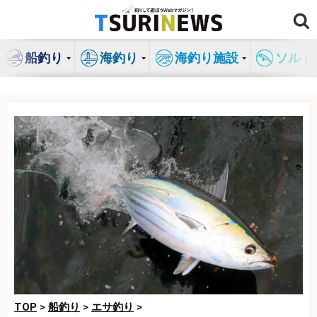
コ
ン
テ
船釣り
海釣り
海釣り施設
ソルト
ン
ツ
へ
ス
キ
ッ
プ
TOP
>
船釣り
>
エサ釣り
>