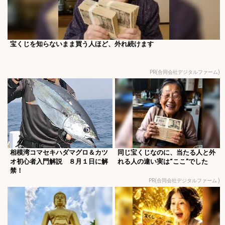
宝くじを知らないまま買う人ほど、外れ続けます
PR(合同会社デジタルファーム)
相模湾コマセキハダマグロ＆カツ
同じ宝くじなのに、当たる人と外
オ初心者入門解説 ８月１日に解
れる人の違い実は“ここ”でした
禁！
PR(合同会社デジタルファーム )