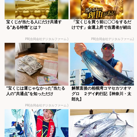
宝くじが当たる人にだけ共通す
「宝くじを買う前に〇〇をするだ
る“ある特徴”とは？
けです」金運上昇で当選者が続出
PR(合同会社デジタルファーム )
PR(合同会社デジタルファーム)
“宝くじは運じゃなかった”当たる
解禁直後の相模湾コマセカツオマ
人の“共通点”を知っただけ
グロ ２デイ釣行記【神奈川・太
郎丸】
PR(合同会社デジタルファーム )