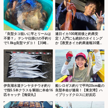
「良型タコ狙いに竿とリールは
連日イカ100尾前後と釣果安
不要？」 テンヤ仕掛けの手釣り
定！入門にも絶好のタイミング
で1.8kg良型マダコ！【川崎
か【夜焚きイカ釣果速報20選・
丸・東京湾】
福岡】
伊良湖水道テンヤタチウオ釣り
船シロギス釣りで平均20cm級の
で指5.5本クラスを筆頭に本命16
良型本命が連発！【東京湾】ハ
匹キャッチ【海栄丸】
イブリッドクロスに好反応