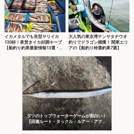
イカメタルでも良型ヤリイカ
大人気の東京湾テンヤタチウオ
130杯！夜焚きイカ好調キープ
釣りでドラゴン捕獲！ 関東エリ
【船釣り釣果最新情報13選・玄
アの【船釣り特選釣果7選】
界灘】
ダツのトップウォーターゲームが面白い！
【回遊ルート・タックル・ルアー・アクシ
ョンを解説】