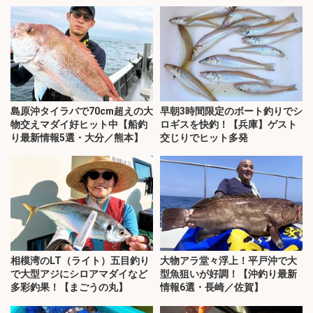
島原沖タイラバで70cm超えの大
早朝3時間限定のボート釣りでシ
物交えマダイ好ヒット中【船釣
ロギスを快釣！【兵庫】ゲスト
り最新情報5選・大分／熊本】
交じりでヒット多発
相模湾のLT（ライト）五目釣り
大物アラ堂々浮上！平戸沖で大
で大型アジにシロアマダイなど
型魚狙いが好調！【沖釣り最新
多彩釣果！【まごうの丸】
情報6選・長崎／佐賀】