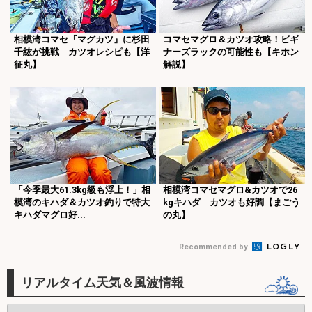
相模湾コマセ『マグカツ』に杉田
コマセマグロ＆カツオ攻略！ビギ
千紘が挑戦 カツオレシピも【洋
ナーズラックの可能性も【キホン
征丸】
解説】
「今季最大61.3kg級も浮上！」相
相模湾コマセマグロ&カツオで26
模湾のキハダ＆カツオ釣りで特大
kgキハダ カツオも好調【まごう
キハダマグロ好...
の丸】
Recommended by
リアルタイム天気＆風波情報