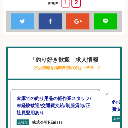
1
2
page:
「釣り好き歓迎」求人情報
求人情報を掲載希望の方はコチラ
倉庫での釣り用品の軽作業スタッフ/
釣り具
未経験歓迎/交通費支給/制服貸与/正
費支給
社員登用あり
会社名
株式会社REnista
会社名