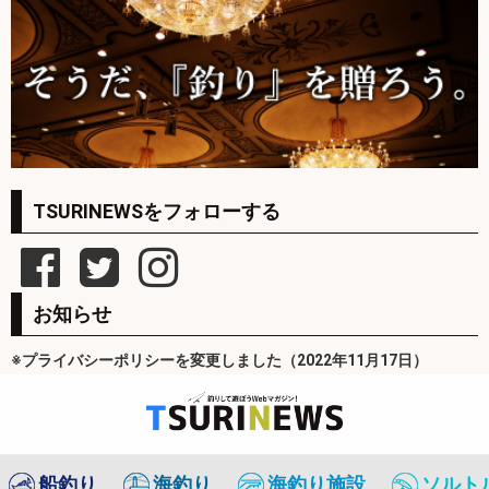
TSURINEWSをフォローする
お知らせ
※プライバシーポリシーを変更しました（2022年11月17日）
船釣り
海釣り
海釣り施設
ソルト