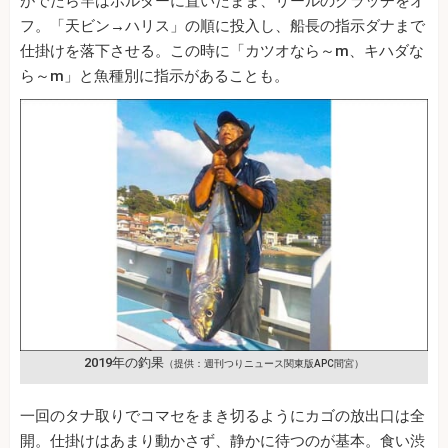
がでたら竿はホルダーに置いたまま、リールのクラッチをオ
フ。「天ビン→ハリス」の順に投入し、船長の指示ダナまで
仕掛けを落下させる。この時に「カツオなら～m、キハダな
ら～m」と魚種別に指示があることも。
2019年の釣果
（提供：週刊つりニュース関東版APC間宮）
一回のタナ取りでコマセをまき切るようにカゴの放出口は全
開。仕掛けはあまり動かさず、静かに待つのが基本。食い渋