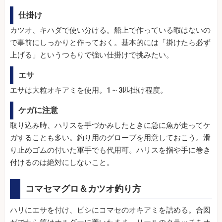
仕掛け
カツオ、キハダで使い分ける。船上で作っている暇はないの
で事前にしっかりと作っておく。基本的には「掛けたら必ず
上げる」というつもりで強い仕掛けで挑みたい。
エサ
エサは大粒オキアミを使用。1～3匹掛け程度。
ケガに注意
取り込み時、ハリスを手づかみしたときに急に魚が走ってケ
ガすることも多い。釣り用のグローブを用意しておこう。滑
り止めゴムの付いた軍手でも代用可。ハリスを指や手に巻き
付けるのは絶対にしないこと。
コマセマグロ＆カツオ釣り方
ハリにエサを付け、ビシにコマセのオキアミを詰める。合図