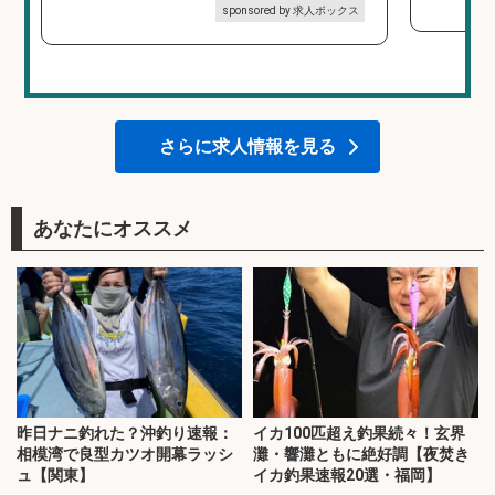
sponsored by 求人ボックス
さらに求人情報を見る
あなたにオススメ
昨日ナニ釣れた？沖釣り速報：
イカ100匹超え釣果続々！玄界
相模湾で良型カツオ開幕ラッシ
灘・響灘ともに絶好調【夜焚き
ュ【関東】
イカ釣果速報20選・福岡】