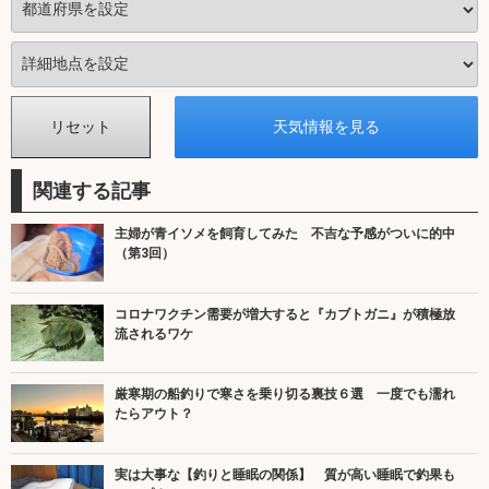
関連する記事
主婦が青イソメを飼育してみた 不吉な予感がついに的中
（第3回）
コロナワクチン需要が増大すると『カブトガニ』が積極放
流されるワケ
厳寒期の船釣りで寒さを乗り切る裏技６選 一度でも濡れ
たらアウト？
実は大事な【釣りと睡眠の関係】 質が高い睡眠で釣果も