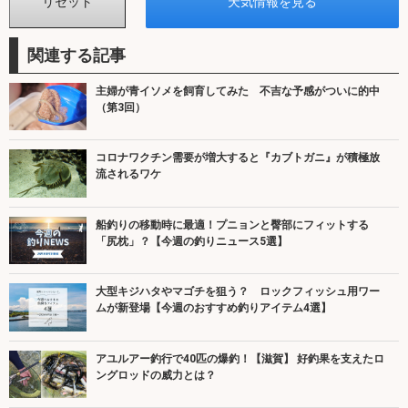
関連する記事
主婦が青イソメを飼育してみた 不吉な予感がついに的中
（第3回）
コロナワクチン需要が増大すると『カブトガニ』が積極放
流されるワケ
船釣りの移動時に最適！プニョンと臀部にフィットする
「尻枕」？【今週の釣りニュース5選】
大型キジハタやマゴチを狙う？ ロックフィッシュ用ワー
ムが新登場【今週のおすすめ釣りアイテム4選】
アユルアー釣行で40匹の爆釣！【滋賀】 好釣果を支えたロ
ングロッドの威力とは？