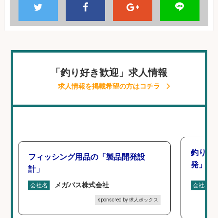
「釣り好き歓迎」求人情報
求人情報を掲載希望の方はコチラ
釣り好
フィッシング用品の「製品開発設
発」/D
計」
メガバス株式会社
会社名
会社名
sponsored by 求人ボックス