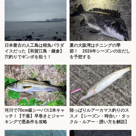
日本最古の人工島は根魚パラダ
夏の大阪湾はチニングの季
イスだった【和賀江島・鎌倉】
節！ 2026年シーズンの出だし
穴釣りでギンポを狙う！
を予想する
河川で70cm級シーバス2本キャ
陸っぱりルアーカマス釣りのス
ッチ！【千葉】早巻きとジャー
スメ 【シーズン・時合い・タッ
キングで悪条件を攻略
クル・ルアー・誘い方を解説】