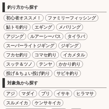
釣り方から探す
初心者オススメ！
ファミリーフィッシング
鮎トモ釣り
エギング
メバリング
アジング
ルアーシーバス
タイラバ
スーパーライトジギング
ジギング
フカセ釣り
コマセ釣り
イカメタル
スッテ＆ツノ
テンヤ
かかり釣り
投げ＆ちょい投げ釣り
サビキ釣り
対象魚から探す
アジ
マダイ
ブリ
イサキ
ヒラマサ
スルメイカ
ケンサキイカ