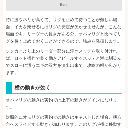
賢志）
特に波ウネリが高くて、リグを止めて待つことが難しい場
面、イカを乗せるにはリグの安定が欠かせませんが、こんな
場面でも、リーダーの長さがある分、オバマリグと比べてリ
グを長く止めておくことができるので、強みを発揮します。
シンカーより上のリーダー部分に浮きスッテを取り付けれ
ば、ロッド操作で良く動きアピールするスッテと潮に馴染ん
でスローに漂うエギの双方を演出出来て、攻略の幅が広がり
ます。
横の動きが効く
オバマリグの動きは実釣では上下の動きがメインになりま
す。
対照的にオモリグの実釣での動きはキャストした場合、横方
向へスライドする動きが加わります。このリグが横に移動す