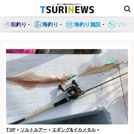
コ
ン
テ
船釣り
海釣り
海釣り施設
ソルト
ン
ツ
へ
ス
キ
ッ
プ
TOP
>
ソルトルアー
>
エギング&イカメタル
>