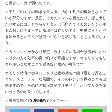
る動きにイカは弱いのです。
オモリグのエギの動きを最大限に活かす釣法の根幹となって
いる部分ですが、反面、イカのレンジを捉えたり、探し出し
たりするには、どちらかと言えば不向きでイカのレンジがボ
トム付近に固まっている場合は釣りやすく、中層にイカが浮
き始めるとオモリグは使いづらいと感じることもあるでしょ
う。
イカのレンジがかなり限定、狭まっている場合は流石にオバ
マリグの方が効率の良い釣りが可能ですが、オモリグでもリ
グを使いこなすことで遜色ない攻めが可能です。
オモリグ特有の巻きシャクリと止め待ちの繰り返しで探るこ
とで、スピーディーな展開で、イカのレンジを探ることも出
来ますので、その時の状況次第でオモリグ、オバマリグを使
い分けるのが良いでしょう。
＜堀籠賢志／TSURINEWSライター＞