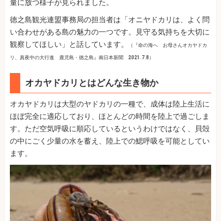
量に放つ様子が見られました。
徳之島観光連盟事務局の担当者は「オニヤドカリは、よく問
い合わせがある島の魅力の一つです。見守る気持ちを大切に
観察してほしい」と話しています。
（『命の海へ お母さんオカヤドカ
リ、真夜中の大行進 鹿児島・徳之島』南日本新聞 2021.7.8）
オカヤドカリとはどんな生き物か
オカヤドカリは大型のヤドカリの一種で、成体は陸上生活に
ほぼ完全に適応しており、ほとんどの時間を陸上で過ごしま
す。ただ空気呼吸に順応しているというわけではなく、貝殻
の中にごく少量の水を蓄え、陸上での鰓呼吸を可能としてい
ます。