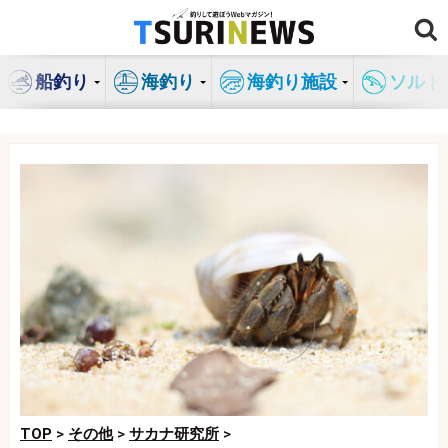
コ
ン
テ
船釣り
海釣り
海釣り施設
ソルト
ン
ツ
へ
ス
キ
ッ
プ
TOP
>
その他
>
サカナ研究所
>