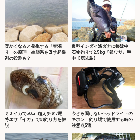
暖かくなると発生する「春濁
良型イシダイ浅ダナに接近中
り」の原理 生態系を回す起爆
石物釣りで2.5kg『銀ワサ』手
剤の役割も？
中【鹿児島】
ミミイカで50cm超えチヌ7尾
今さら聞けないヘッドライトの
特エサ『イカ』での釣り方を解
キホン：釣り場で使用する時の
説
注意点5選