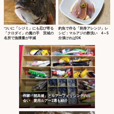
ついに「シジミ」にも忍び寄る
釣魚で作る「刺身アレンジ」レ
「クロダイ」の魔の手 茨城の
シピ：マルアジの酢洗い 4～5
名所で漁獲量が半減
分漬ければOK
作家「開高健」とルアーフィッシングの出
会い 愛用ルアー2選も紹介