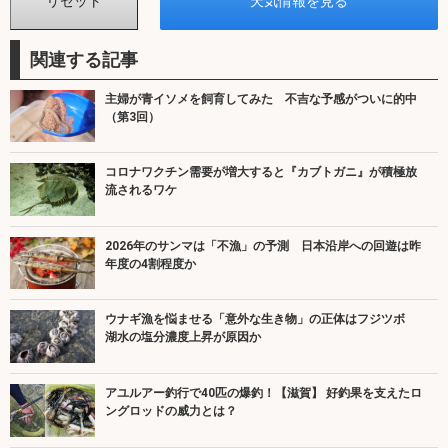
関連する記事
主婦が青イソメを飼育してみた 不吉な予感がついに的中
（第3回）
コロナワクチン需要が増大すると『カブトガニ』が積極放
流されるワケ
2026年のサンマは「不漁」の予測 日本沿岸への回遊は昨
年度の4割程度か
ウナギ漁を悩ませる「意外な生き物」の正体はフジツボ
湖水の塩分濃度上昇が原因か
アユルアー釣行で40匹の爆釣！【滋賀】 好釣果を支えたロ
ングロッドの威力とは？