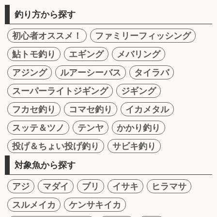
釣り方から探す
初心者オススメ！
ファミリーフィッシング
鮎トモ釣り
エギング
メバリング
アジング
ルアーシーバス
タイラバ
スーパーライトジギング
ジギング
フカセ釣り
コマセ釣り
イカメタル
スッテ＆ツノ
テンヤ
かかり釣り
投げ＆ちょい投げ釣り
サビキ釣り
対象魚から探す
アジ
マダイ
ブリ
イサキ
ヒラマサ
スルメイカ
ケンサキイカ