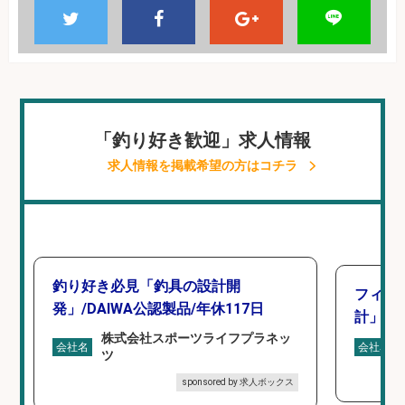
「釣り好き歓迎」求人情報
求人情報を掲載希望の方はコチラ
釣り好き必見「釣具の設計開
フィッ
発」/DAIWA公認製品/年休117日
計」
株式会社スポーツライフプラネッ
会社名
会社名
ツ
sponsored by 求人ボックス