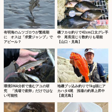
有明海のムツゴロウが繁殖期
磯フカセ釣りで42cm口太グレ手
に オスは「求愛ジャンプ」で
中 尾長混じり数釣りも堪能
アピール？
【山口・見島】
環境DNA分析で進むアユの研
地磯ブッ込み釣りで1kg頭にア
究 「浅場で産卵」だけではな
カハタ4尾 浅場の釣果上昇中
い可能性
【鹿児島】