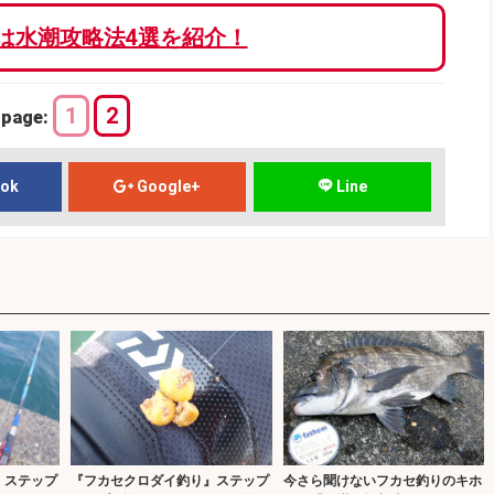
は水潮攻略法4選を紹介！
1
2
page:
ook
Google+
Line
』ステップ
『フカセクロダイ釣り』ステップ
今さら聞けないフカセ釣りのキホ