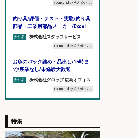
sponsored by 求人ボックス
釣り具/評価・テスト・実験/釣り具
部品・工業用部品メーカー/Excel
株式会社スタッフサービス
会社名
sponsored by 求人ボックス
お魚のパック詰め・品出し/15時ま
で/残業なし/未経験大歓迎
株式会社グロップ 広島オフィス
会社名
sponsored by 求人ボックス
配達/ドライバー/ドライバー補助 魚
の梱包 年齢経験不問/完全週休2日で
最低月収33万円保証
特集
株式会社ワイズ
会社名