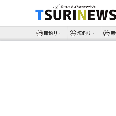
コ
ン
テ
ン
ツ
船釣り
海釣り
海
へ
ス
キ
ッ
プ