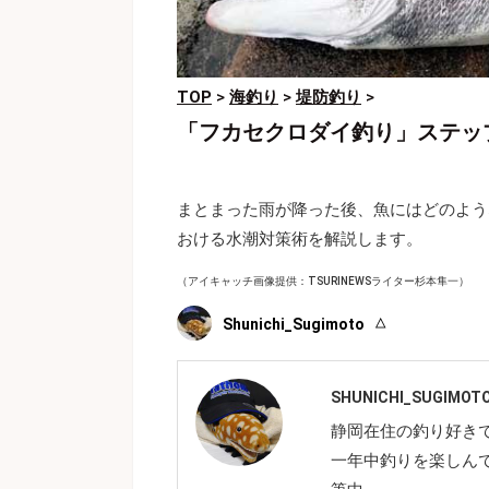
TOP
>
海釣り
>
堤防釣り
>
「フカセクロダイ釣り」ステッ
まとまった雨が降った後、魚にはどのよう
おける水潮対策術を解説します。
（アイキャッチ画像提供：TSURINEWSライター杉本隼一）
Shunichi_Sugimoto
SHUNICHI_SUGIMOT
静岡在住の釣り好き
一年中釣りを楽しん