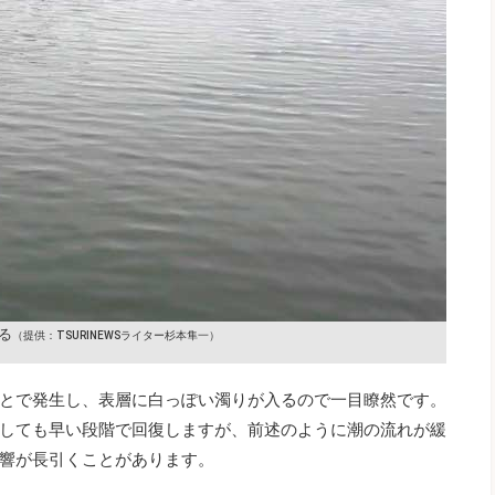
る
（提供：TSURINEWSライター杉本隼一）
とで発生し、表層に白っぽい濁りが入るので一目瞭然です。
しても早い段階で回復しますが、前述のように潮の流れが緩
響が長引くことがあります。