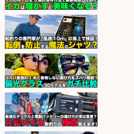
10月開始/大手企業研究所で魚養殖
と野菜栽培補助/残業なし/未経験
OK/土日祝休み/上場・大手企業
ヒューマンリソシア株式会社
会社名
sponsored by 求人ボックス
事務/オペレーター/テレオペ 週3日
~OK/釣り専門チャンネルに関する
メール対応 事務
株式会社ヒューマン・ライジン
会社名
sponsored by 求人ボックス
さらに求人情報を見る