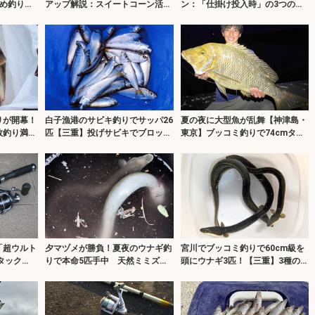
め釣り」
アップ解説：スイートコーン活用
ン：「仕掛け投入時」の3つのコ
術3選
ツ
りが開幕！
白子漁港のサビキ釣りでサッパ26
夏の夜に大型魚が乱舞【神津島・
数釣り満喫
匹【三重】投げサビキでブロック
東京】ブッコミ釣りで74cmタマ
周りを狙い撃ち！
ン＆高級魚シブダイをキャッチ！
「超ウルト
夕マヅメが勝負！夏夜のウナギ釣
宮川でブッコミ釣りで60cm級を
タック
りで本命5匹手中 天然ミミズに
頭にウナギ3匹！【三重】3種のエ
を解説】
好反応
サを比較してみた