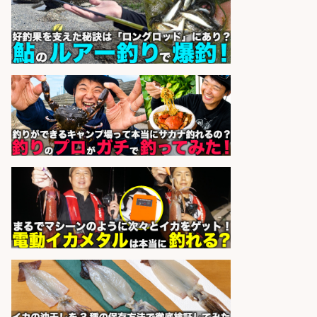
sponsored by 求人ボックス
精肉・青果・鮮魚/食料品製造/キッ
チン 魚さばくって面白い ほぼ皆未
経験スタートで安心 札幌大丸1
株式会社北辰水産
会社名
sponsored by 求人ボックス
大手釣り具メーカー 電動リールの機
械設計/NX/44万～
パーソル エクセル HRパートナ
会社名
ーズ株式会社
sponsored by 求人ボックス
食品工場での魚のパック詰め・梱包
株式会社ヒューマンアイ
会社名
sponsored by 求人ボックス