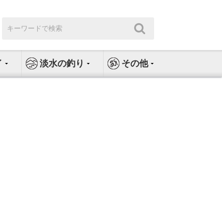
検
検
索:
索
イ
淡水の釣り
その他