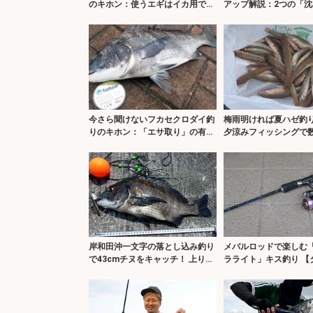
のキホン：使うエギはイカ用では
アップ解説：2つの「沈
ダメ？
とは？
今さら聞けないフカセクロダイ釣
梅雨明ければ夏ハゼ釣
りのキホン：「エサ取り」の有効
夕涼みフィッシングで
活用術
【紀の川】
岸和田沖一文字の落とし込み釣り
メバルロッドで楽しむ
で43cmチヌをキャッチ！ 上り潮
ラライト」キス釣り 【
狙いが的中か
ル・ポイント・釣り方