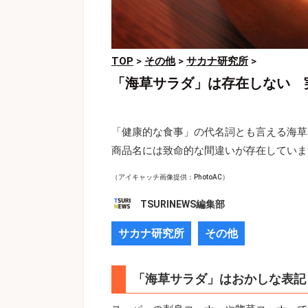
TOP
>
その他
>
サカナ研究所
>
「海草サラダ」は存在しない 
「健康的な食事」の代名詞とも言える海草
商品名には致命的な間違いが存在していま
（アイキャッチ画像提供：PhotoAC）
TSURINEWS編集部
サカナ研究所
その他
「海草サラダ」はおかしな表記