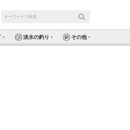
検
検
索:
索
イ
淡水の釣り
その他