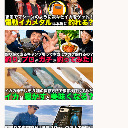
sponsored by 求人ボックス
宮崎/魚や漁業に関わる現場・事務
の「総合職」 未経験可
宮崎県漁業協同組合連合会
会社名
sponsored by 求人ボックス
福岡「現場監督」/釣り好き歓迎/残
業10時間/経験者歓迎
広松久水産株式会社
会社名
sponsored by 求人ボックス
釣り具メーカーでの釣り竿の販売促
進業務
株式会社天龍
会社名
sponsored by 求人ボックス