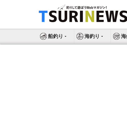
コ
ン
テ
ン
ツ
船釣り
海釣り
海
へ
ス
キ
ッ
プ