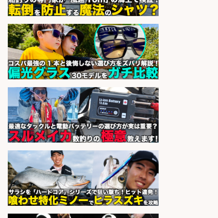
精肉・青果・鮮魚販売/「志布志
市」「時給1,150円〜」志布志市内
でお魚のカットや商品の陳列スタッ
フ/車通勤OK×時間選べる×未経験歓
迎/鹿児島県/志布志市
株式会社ホットスタッフ鹿児島
会社名
sponsored by 求人ボックス
精肉・青果・鮮魚販売/「志布志
市」「時給1,150円〜」志布志市周
辺でお魚のカットや商品の陳列スタ
ッフ/未経験歓迎×残業少なめ×車通
勤OK/鹿児島県/志布志市
株式会社ホットスタッフ鹿児島
会社名
sponsored by 求人ボックス