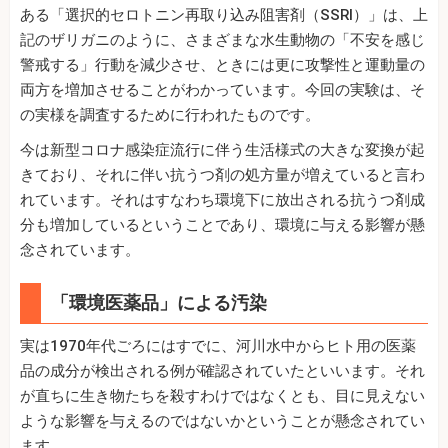
ある「選択的セロトニン再取り込み阻害剤（SSRI）」は、上
記のザリガニのように、さまざまな水生動物の「不安を感じ
警戒する」行動を減少させ、ときには更に攻撃性と運動量の
両方を増加させることがわかっています。今回の実験は、そ
の実様を調査するために行われたものです。
今は新型コロナ感染症流行に伴う生活様式の大きな変換が起
きており、それに伴い抗うつ剤の処方量が増えていると言わ
れています。それはすなわち環境下に放出される抗うつ剤成
分も増加しているということであり、環境に与える影響が懸
念されています。
「環境医薬品」による汚染
実は1970年代ごろにはすでに、河川水中からヒト用の医薬
品の成分が検出される例が確認されていたといいます。それ
が直ちに生き物たちを殺すわけではなくとも、目に見えない
ような影響を与えるのではないかということが懸念されてい
ます。