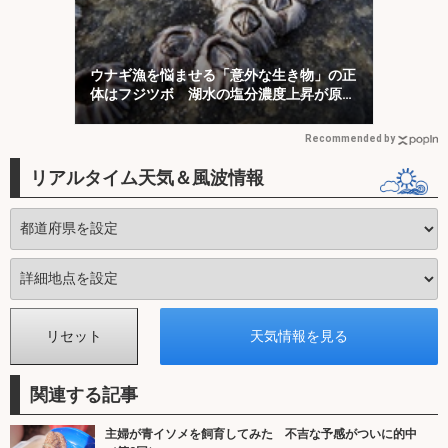
ウナギ漁を悩ませる「意外な生き物」の正
体はフジツボ 湖水の塩分濃度上昇が原因
か
Recommended by
リアルタイム天気＆風波情報
関連する記事
主婦が青イソメを飼育してみた 不吉な予感がついに的中