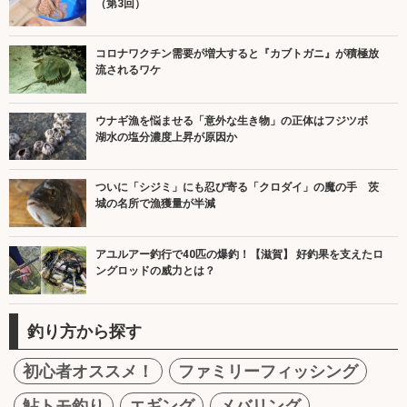
（第3回）
コロナワクチン需要が増大すると『カブトガニ』が積極放
流されるワケ
ウナギ漁を悩ませる「意外な生き物」の正体はフジツボ
湖水の塩分濃度上昇が原因か
ついに「シジミ」にも忍び寄る「クロダイ」の魔の手 茨
城の名所で漁獲量が半減
アユルアー釣行で40匹の爆釣！【滋賀】 好釣果を支えたロ
ングロッドの威力とは？
釣り方から探す
初心者オススメ！
ファミリーフィッシング
鮎トモ釣り
エギング
メバリング