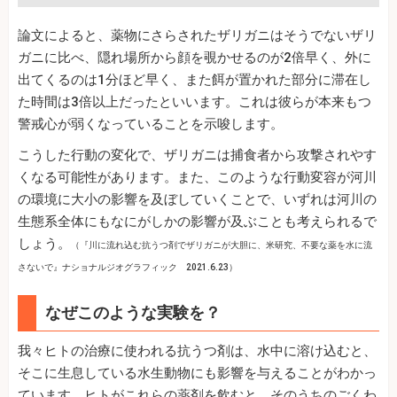
論文によると、薬物にさらされたザリガニはそうでないザリ
ガニに比べ、隠れ場所から顔を覗かせるのが2倍早く、外に
出てくるのは1分ほど早く、また餌が置かれた部分に滞在し
た時間は3倍以上だったといいます。これは彼らが本来もつ
警戒心が弱くなっていることを示唆します。
こうした行動の変化で、ザリガニは捕食者から攻撃されやす
くなる可能性があります。また、このような行動変容が河川
の環境に大小の影響を及ぼしていくことで、いずれは河川の
生態系全体にもなにがしかの影響が及ぶことも考えられるで
しょう。
（『川に流れ込む抗うつ剤でザリガニが大胆に、米研究、不要な薬を水に流
さないで』ナショナルジオグラフィック 2021.6.23）
なぜこのような実験を？
我々ヒトの治療に使われる抗うつ剤は、水中に溶け込むと、
そこに生息している水生動物にも影響を与えることがわかっ
ています。ヒトがこれらの薬剤を飲むと、そのうちのごくわ