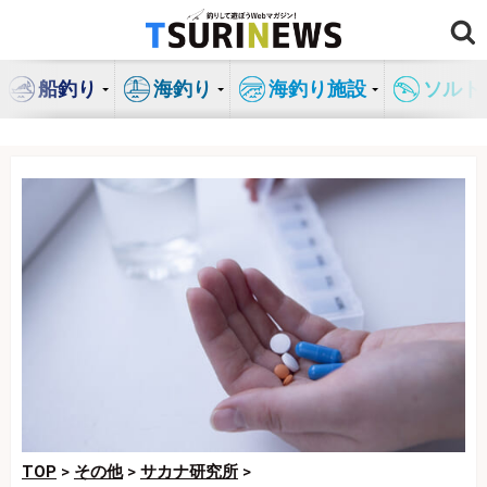
コ
ン
テ
船釣り
海釣り
海釣り施設
ソルト
ン
ツ
へ
ス
キ
ッ
プ
TOP
>
その他
>
サカナ研究所
>