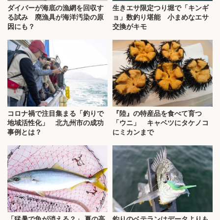
ダイバーが海底の漁網を回収す
生きエサ限定つり堀で「キンギ
る試み 廃漁具が海洋汚染の原
ョ」数釣り堪能 小まめなエサ
因にも？
交換がキモ
コロナ禍で注目集まる「釣りで
『陸』の特産品を食べて育つ
地域活性化」 北九州市の成功
「ウニ」 キャベツにタケノコ
事例とは？
にミカンまで
「猛暑で魚が消える？」 夏の高
釣りのベテランはデータよりも