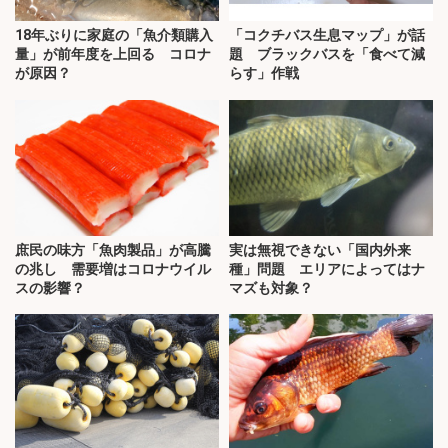
18年ぶりに家庭の「魚介類購入
「コクチバス生息マップ」が話
量」が前年度を上回る コロナ
題 ブラックバスを「食べて減
が原因？
らす」作戦
庶民の味方「魚肉製品」が高騰
実は無視できない「国内外来
の兆し 需要増はコロナウイル
種」問題 エリアによってはナ
スの影響？
マズも対象？