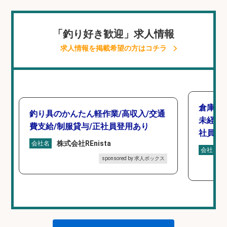
「釣り好き歓迎」求人情報
求人情報を掲載希望の方はコチラ
倉庫で
釣り具のかんたん軽作業/高収入/交通
未経験
費支給/制服貸与/正社員登用あり
社員登
株式会社REnista
会社名
会社名
sponsored by 求人ボックス