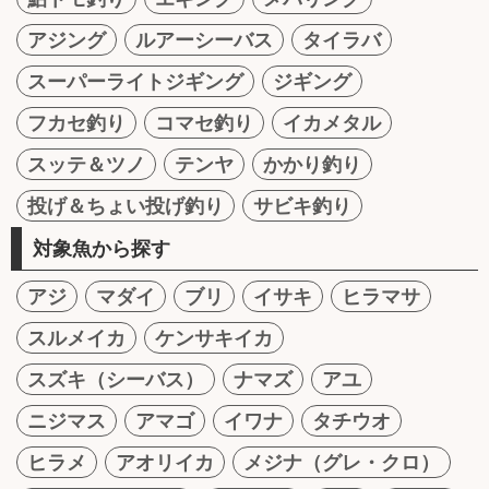
アジング
ルアーシーバス
タイラバ
スーパーライトジギング
ジギング
フカセ釣り
コマセ釣り
イカメタル
スッテ＆ツノ
テンヤ
かかり釣り
投げ＆ちょい投げ釣り
サビキ釣り
対象魚から探す
アジ
マダイ
ブリ
イサキ
ヒラマサ
スルメイカ
ケンサキイカ
スズキ（シーバス）
ナマズ
アユ
ニジマス
アマゴ
イワナ
タチウオ
ヒラメ
アオリイカ
メジナ（グレ・クロ）