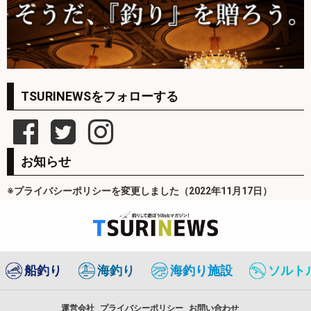
TSURINEWSをフォローする
お知らせ
※プライバシーポリシーを変更しました（2022年11月17日）
船釣り
海釣り
海釣り施設
ソルト
運営会社
プライバシーポリシー
お問い合わせ