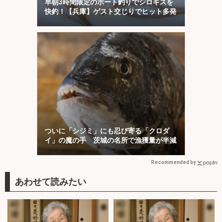
早朝3時間限定のボート釣りでシロギスを
快釣！【兵庫】ゲスト交じりでヒット多発
ついに「シジミ」にも忍び寄る「クロダ
イ」の魔の手 茨城の名所で漁獲量が半減
Recommended by