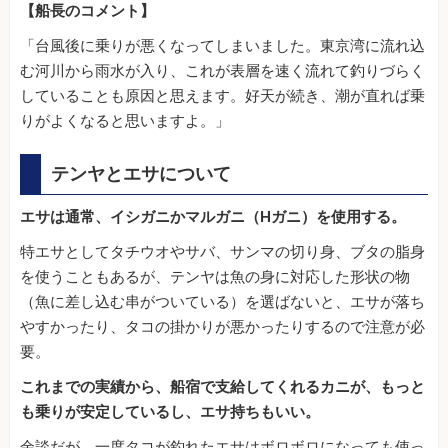
【船長のコメント】
「台風後に乗りが悪くなってしまいました。東京湾に流れ込
む河川から雨水が入り、これが表層を速く流れて釣りづらく
していることも原因と思えます。好天が続き、潮が直れば乗
りがよくなると思いますよ。」
テンヤとエサについて
エサは通常、イシガニかマルガニ（Hガニ）を使用する。
特エサとしてタチウオやサバ、サンマの切り身、ブタの脂身
を使うこともあるが、テンヤは魚の身に対応した形状の物
（魚に差し込む串がついている）を選ばないと、エサが落ち
やすかったり、タコの掛かりが悪かったりするので注意が必
要。
これまでの実績から、船宿で支給してくれるカニが、もっと
も乗りが安定しているし、エサ持ちもいい。
余談だが、一度タコが釣れたエサはボロボロになっても使っ