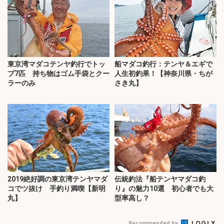
東京湾マダコテンヤ釣行でトッ
船マダコ釣行：テンヤ＆エギで
プ7匹 持ち物はゴム手袋とクー
人生初釣果！【神奈川県・ちが
ラーのみ
さき丸】
2019絶好調の東京湾テンヤマダ
伝統釣法『船テンヤマダコ釣
コでツ抜け 手釣り満喫【新明
り』の魅力10選 初心者でも大
丸】
型率高し？
Recommended by