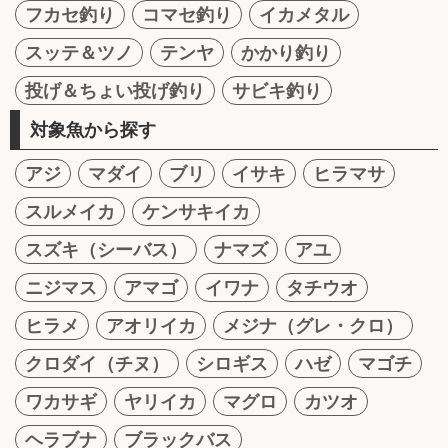
フカセ釣り
コマセ釣り
イカメタル
スッテ＆ツノ
テンヤ
かかり釣り
投げ＆ちょい投げ釣り
サビキ釣り
対象魚から探す
アジ
マダイ
ブリ
イサキ
ヒラマサ
スルメイカ
ケンサキイカ
スズキ（シーバス）
ナマズ
アユ
ニジマス
アマゴ
イワナ
タチウオ
ヒラメ
アオリイカ
メジナ（グレ・クロ）
クロダイ（チヌ）
シロギス
ハゼ
マゴチ
ワカサギ
ヤリイカ
マグロ
カツオ
ヘラブナ
ブラックバス