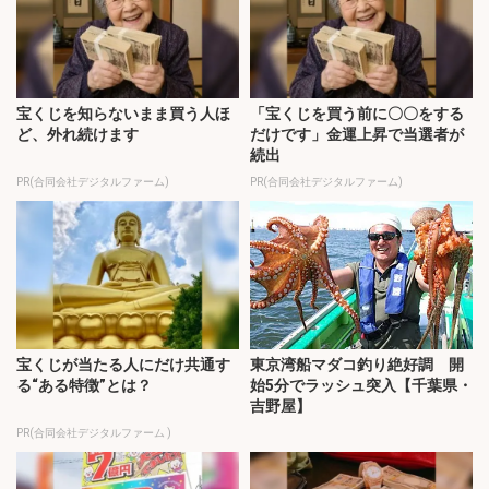
宝くじを知らないまま買う人ほ
「宝くじを買う前に〇〇をする
ど、外れ続けます
だけです」金運上昇で当選者が
続出
PR(合同会社デジタルファーム)
PR(合同会社デジタルファーム)
宝くじが当たる人にだけ共通す
東京湾船マダコ釣り絶好調 開
る“ある特徴”とは？
始5分でラッシュ突入【千葉県・
吉野屋】
PR(合同会社デジタルファーム )