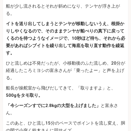
船が少し流されるとそれが斜めになり、テンヤが浮き上が
る。
イトを送り出してしまうとテンヤが移動しないうえ、根掛か
りしやくなるので、そのままテンヤが船べりの真下に戻って
くるのを待つようなイメージで、10秒ほど待ち、それから必
要があればシブイトを繰り出して海底を取り直す動作を繰返
す。
ひと流しめは不発だったが、小移動後のふた流しめ、20分が
経過したころミヨシの富永さんが「乗ったよー」と声を上げ
る。
船長が操舵室から飛びだしてきて、「取りますよ」と、
500gをタモ取り。
「今シーズンすでに2.8kgの大型を上げました」
と富永さ
ん。
このあと、ひと流し15分のペースでポイントを流し変え、胴
の間で小突く鈴木さんに同サイズ。