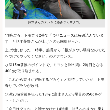
鈴木さんのテンヤに絡みつくマダコ。
11時ごろ、トモ寄り2番で「つりニュースは毎週読んでいま
す」と話す茅野さんが上げたのも同型だった。
上げ潮に移った11時半、船長から「根がきつい場所なので気
をつけてやってください」のアナウンス。
水深15m前後のポイントで、ミヨシと胴の間に2尾目となる
400gが取り込まれる。
「これから乗りが好転するだろう」と期待していたが、トモ
寄りでバラシが数回。
水深20m前後を狙った13時に富永さんが3尾目の350gをゲ
ットしただけ。
「今日はダメか」と諦めかけた14時半、指先へかすかに乗り