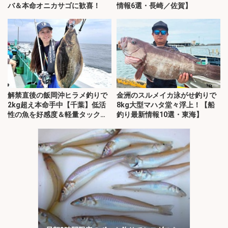
バ＆本命オニカサゴに歓喜！
情報6選・長崎／佐賀】
解禁直後の飯岡沖ヒラメ釣りで
金洲のスルメイカ泳がせ釣りで
2kg超え本命手中【千葉】低活
8kg大型マハタ堂々浮上！【船
性の魚を好感度＆軽量タックル
釣り最新情報10選・東海】
で攻略