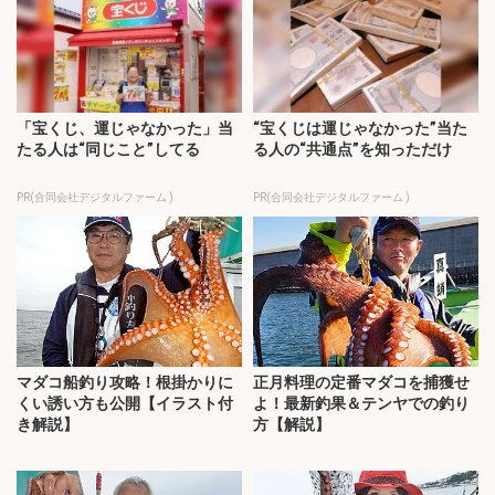
「宝くじ、運じゃなかった」当
“宝くじは運じゃなかった”当た
たる人は“同じこと”してる
る人の“共通点”を知っただけ
PR(合同会社デジタルファーム )
PR(合同会社デジタルファーム )
マダコ船釣り攻略！根掛かりに
正月料理の定番マダコを捕獲せ
くい誘い方も公開【イラスト付
よ！最新釣果＆テンヤでの釣り
き解説】
方【解説】