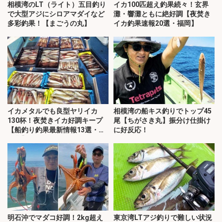
相模湾のLT（ライト）五目釣り
イカ100匹超え釣果続々！玄界
で大型アジにシロアマダイなど
灘・響灘ともに絶好調【夜焚き
多彩釣果！【まごうの丸】
イカ釣果速報20選・福岡】
イカメタルでも良型ヤリイカ
相模湾の船キス釣りでトップ45
130杯！夜焚きイカ好調キープ
尾【ちがさき丸】振分け仕掛け
【船釣り釣果最新情報13選・玄
に好反応！
界灘】
明石沖でマダコ好調！2kg超え
東京湾LTアジ釣りで難しい状況