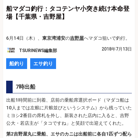
船マダコ釣行：タコテンヤ小突き続け本命登
場【千葉県・吉野屋】
6月14日（木）、
東京湾浦安
の
吉野屋
へマダコ狙いで釣行。
2018年7月13日
TSURINEWS編集部
船釣り
エサ釣り
7時出船
出船1時間前に到着、店前の乗船席選択ボード（マダコ船は
10人までは左舷に片舷並びというシステム）から残っていた
ミヨシ2番目の席札を外し、新装された店内に入ると、吉野
公大・若店主が「タコですね」と笑顔で出迎えてくれた。
第2吉野屋丸に乗船、エサのカニは出船前に各自1匹ずつ配ら