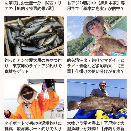
を筆頭にお土産十分 関西エリ
もアジ24匹手中【黒川本家】専
アの【船釣り特選釣果7選】
用竿で「基本に忠実」が的中？
釣ったアジで愛犬用のおやつ作
的矢湾沖タテ釣りでマダイ・ヒ
り 東京湾のライトアジ釣りで
ラメ・青物など多彩釣果！【三
食材をゲット！
重】仕掛けの使い分けが奏功？
マイボートで初の中深場釣りに
大物アラ堂々浮上！平戸沖で大
挑戦 駿河湾ボート釣りで大サ
型魚狙いが好調！【沖釣り最新