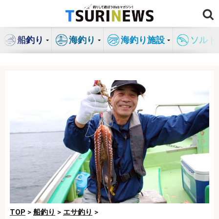
コ
ン
テ
船釣り
海釣り
海釣り施設
ソルト
ン
ツ
へ
ス
キ
ッ
プ
TOP
>
船釣り
>
エサ釣り
>