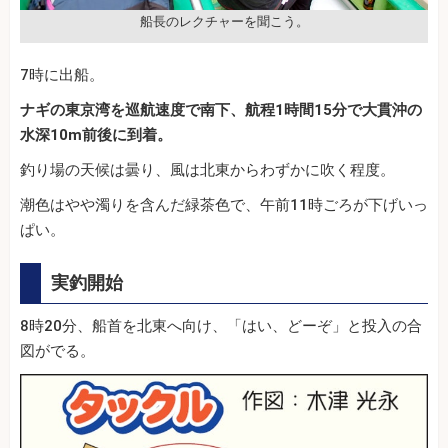
船長のレクチャーを聞こう。
7時に出船。
ナギの東京湾を巡航速度で南下、航程1時間15分で大貫沖の
水深10m前後に到着。
釣り場の天候は曇り、風は北東からわずかに吹く程度。
潮色はやや濁りを含んだ緑茶色で、午前11時ごろが下げいっ
ぱい。
実釣開始
8時20分、船首を北東へ向け、「はい、どーぞ」と投入の合
図がでる。