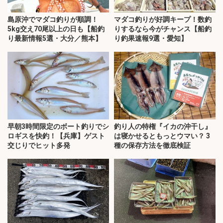
島原沖でマダコ釣りが順調！
マダコ釣りが好調キープ！数釣
5kg交え70尾以上の日も【船釣
りするなら今がチャンス【船釣
り最新情報5選・大分／熊本】
り釣果速報9選・愛知】
早朝3時間限定のボート釣りでシ
釣り人の特権『イカの沖干し』
ロギスを快釣！【兵庫】ゲスト
は寝かせるともっとウマい？ 3
交じりでヒット多発
種の保存方法を徹底検証