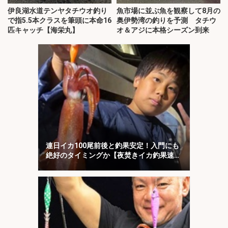
伊良湖水道テンヤタチウオ釣り
魚市場に並ぶ魚を観察して8月の
で指5.5本クラスを筆頭に本命16
奥伊勢湾の釣りを予測 タチウ
匹キャッチ【海栄丸】
オ＆アジに本格シーズン到来
連日イカ100尾前後と釣果安定！入門にも
絶好のタイミングか【夜焚きイカ釣果速報
20選・福岡】