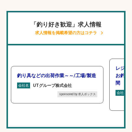
「釣り好き歓迎」求人情報
求人情報を掲載希望の方はコチラ
レジカ
釣り具などの出荷作業～～/工場/製造
お釣り
間
UTグループ株式会社
会社名
会社名
sponsored by 求人ボックス