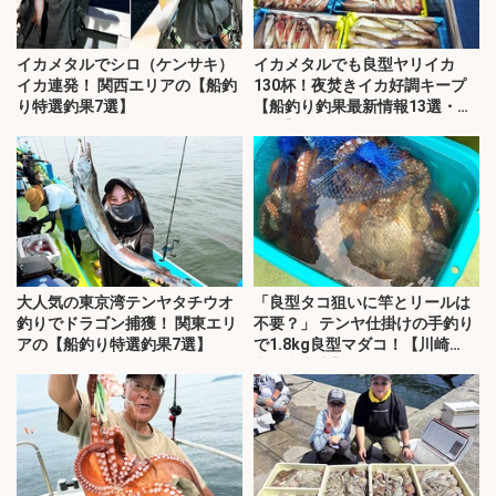
イカメタルでシロ（ケンサキ）
イカメタルでも良型ヤリイカ
イカ連発！ 関西エリアの【船釣
130杯！夜焚きイカ好調キープ
り特選釣果7選】
【船釣り釣果最新情報13選・玄
界灘】
大人気の東京湾テンヤタチウオ
「良型タコ狙いに竿とリールは
釣りでドラゴン捕獲！ 関東エリ
不要？」 テンヤ仕掛けの手釣り
アの【船釣り特選釣果7選】
で1.8kg良型マダコ！【川崎
丸・東京湾】