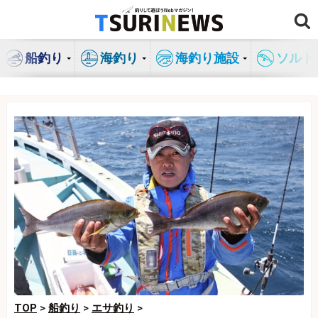
コ
ン
テ
船釣り
海釣り
海釣り施設
ソルト
ン
ツ
へ
ス
キ
ッ
プ
TOP
>
船釣り
>
エサ釣り
>