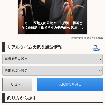
イカ100匹超え釣果続々！玄界灘・響灘と
もに絶好調【夜焚きイカ釣果速報20選・福
岡】
Recommended by
リアルタイム天気＆風波情報
釣り方から探す