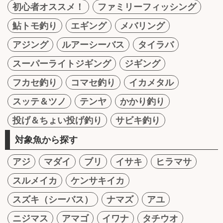
初心者オススメ！
ファミリーフィッシング
鮎トモ釣り
エギング
メバリング
アジング
ルアーシーバス
タイラバ
スーパーライトジギング
ジギング
フカセ釣り
コマセ釣り
イカメタル
スッテ＆ツノ
テンヤ
かかり釣り
投げ＆ちょい投げ釣り
サビキ釣り
対象魚から探す
アジ
マダイ
ブリ
イサキ
ヒラマサ
スルメイカ
ケンサキイカ
スズキ（シーバス）
ナマズ
アユ
ニジマス
アマゴ
イワナ
タチウオ