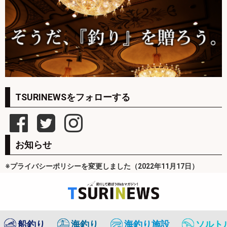
TSURINEWSをフォローする
お知らせ
※プライバシーポリシーを変更しました（2022年11月17日）
船釣り
海釣り
海釣り施設
ソルト