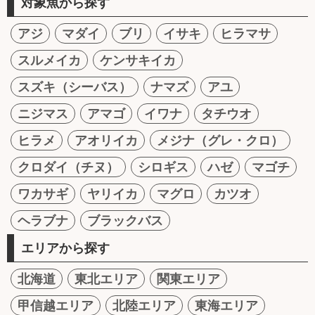
対象魚から探す
アジ
マダイ
ブリ
イサキ
ヒラマサ
スルメイカ
ケンサキイカ
スズキ（シーバス）
ナマズ
アユ
ニジマス
アマゴ
イワナ
タチウオ
ヒラメ
アオリイカ
メジナ（グレ・クロ）
クロダイ（チヌ）
シロギス
ハゼ
マゴチ
ワカサギ
ヤリイカ
マグロ
カツオ
ヘラブナ
ブラックバス
エリアから探す
北海道
東北エリア
関東エリア
甲信越エリア
北陸エリア
東海エリア