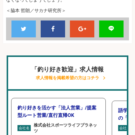
なくなってしまうでしょう。
＜脇本 哲朗／サカナ研究所＞
「釣り好き歓迎」求人情報
求人情報を掲載希望の方はコチラ
釣り好きを活かす「法人営業」/提案
語学力
型ルート営業/直行直帰OK
の「海外
株式会社スポーツライフプラネッ
会社名
会社名
ツ