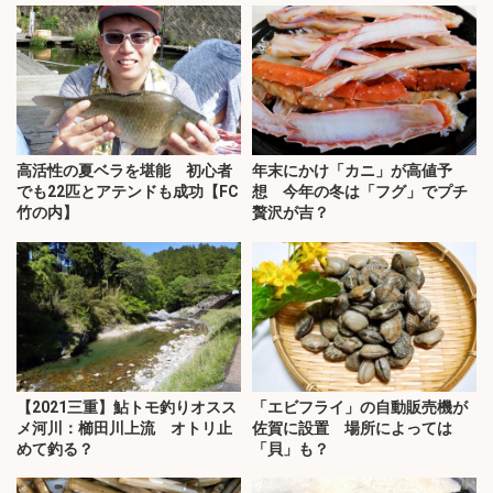
高活性の夏ベラを堪能 初心者
年末にかけ「カニ」が高値予
でも22匹とアテンドも成功【FC
想 今年の冬は「フグ」でプチ
竹の内】
贅沢が吉？
【2021三重】鮎トモ釣りオスス
「エビフライ」の自動販売機が
メ河川：櫛田川上流 オトリ止
佐賀に設置 場所によっては
めて釣る？
「貝」も？