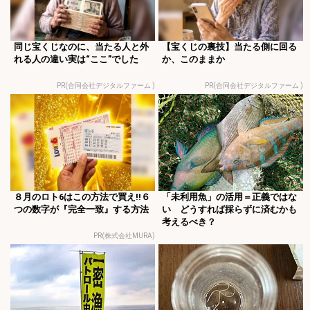
同じ宝くじなのに、当たる人と外
【宝くじの裏技】当たる側に回る
れる人の違い実は“ここ”でした
か、このままか
PR(合同会社デジタルファーム )
PR(合同会社デジタルファーム )
８月のロト6はこの方法で買え!!６
「未利用魚」の活用＝正義ではな
つの数字が『完全一致』する方法
い どうすれば採らずに済むかも
考えるべき？
PR(株式会社MURA)