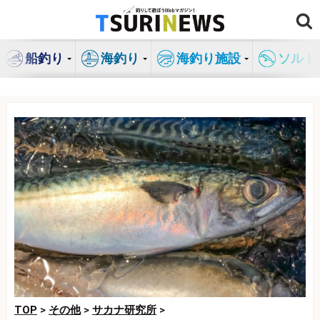
コ
ン
テ
船釣り
海釣り
海釣り施設
ソルト
ン
ツ
へ
ス
キ
ッ
プ
TOP
>
その他
>
サカナ研究所
>