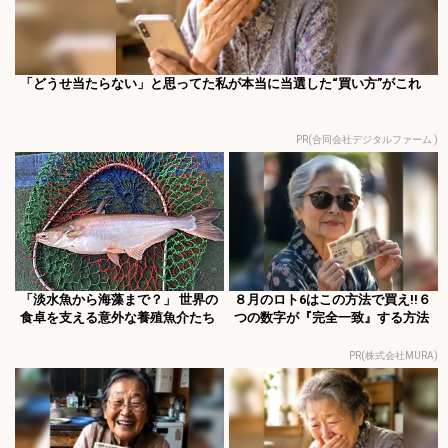
「どうせ当たらない」と思ってた私が本当に当選した“買い方”がこれ
PR(合同会社デジタルファーム )
「淡水魚から海藻まで？」 世界の
８月のロト6はこの方法で買え!!６
食卓を支える意外な養殖魚介たち
つの数字が『完全一致』する方法
PR(株式会社MURA)