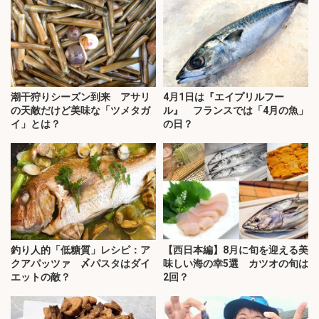
潮干狩りシーズン到来 アサリ
4月1日は『エイプリルフー
の天敵だけど美味な「ツメタガ
ル』 フランスでは「4月の魚」
イ」とは？
の日？
釣り人的「低糖質」レシピ：ア
【西日本編】8月に旬を迎える美
クアパッツァ 〆パスタはダイ
味しい海の幸5選 カツオの旬は
エットの敵？
2回？