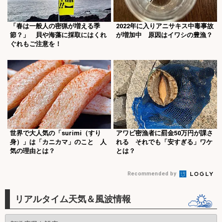
「春は一般人の密猟が増える季
2022年に入りアニサキス中毒事故
節？」 貝や海藻に採取にはくれ
が増加中 原因はイワシの豊漁？
ぐれもご注意を！
世界で大人気の「surimi（すり
アワビ密漁者に罰金50万円が課さ
身）」は「カニカマ」のこと 人
れる それでも「安すぎる」ワケ
気の理由とは？
とは？
Recommended by
リアルタイム天気＆風波情報