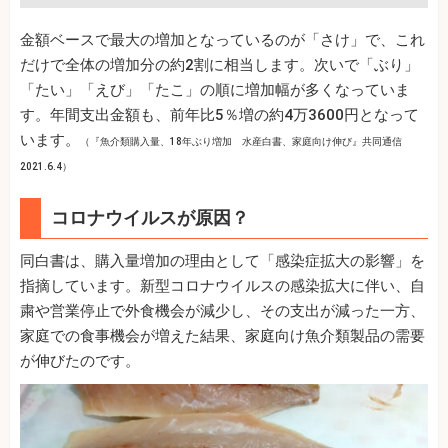
金額ベースで最大の増加となっているのが「さけ」で、これ
だけで全体の増加分の約2割に相当します。次いで「ぶり」
「たい」「えび」「たこ」の順に増加幅が多くなっていま
す。年間支出金額も、前年比5％増の約4万3600円となって
います。
（『魚介類購入量、18年ぶり増加 水産白書、家庭向け伸び』共同通信
2021.6.4）
コロナウイルスが原因？
同白書は、購入量増加の理由として「感染症拡大の影響」を
指摘しています。新型コロナウイルスの感染拡大に伴い、自
粛や営業停止で外食機会が減少し、その支出が減った一方、
家庭での食事機会が増えた結果、家庭向け魚介類製品の需要
が伸びたのです。