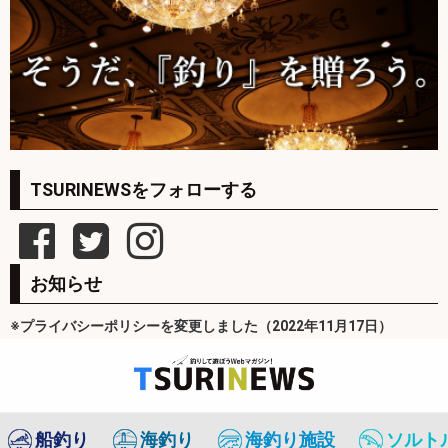
TSURINEWSをフォローする
お知らせ
※プライバシーポリシーを変更しました（2022年11月17日）
船釣り
海釣り
海釣り施設
ソルト