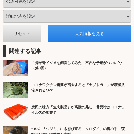
関連する記事
主婦が青イソメを飼育してみた 不吉な予感がついに的中
（第3回）
コロナワクチン需要が増大すると『カブトガニ』が積極放
流されるワケ
庶民の味方「魚肉製品」が高騰の兆し 需要増はコロナウ
イルスの影響？
ついに「シジミ」にも忍び寄る「クロダイ」の魔の手 茨