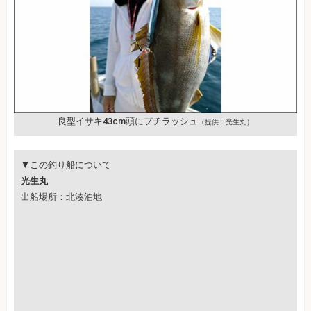
良型イサキ43cm頭にプチラッシュ
（提供：光生丸）
▼この釣り船について
光生丸
出船場所：北湊泊地