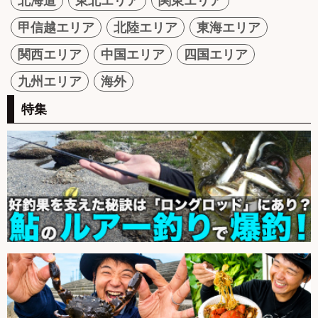
北海道
東北エリア
関東エリア
甲信越エリア
北陸エリア
東海エリア
関西エリア
中国エリア
四国エリア
九州エリア
海外
特集