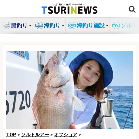
コ
ン
テ
船釣り
海釣り
海釣り施設
ソルト
ン
ツ
へ
ス
キ
ッ
プ
TOP
>
ソルトルアー
>
オフショア
>