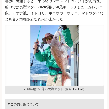
響灘に出船すると、乗っ込みシーズン中のマダイが高活性。
船中では良型マダイ70cm頭に50尾キャッチしたほかレンコ
数、アオナ数、イトヨリ、ホウボウ、ボッコ、マトウダイな
ども交え魚種多彩な釣果が上がった。
70cm頭に50尾の大漁ゲット
（提供：Elephant）
▼この釣り船について