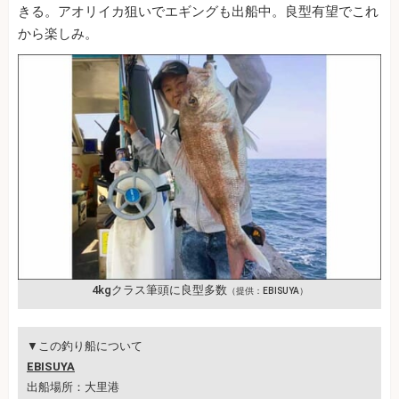
きる。アオリイカ狙いでエギングも出船中。良型有望でこれ
から楽しみ。
4kgクラス筆頭に良型多数
（提供：EBISUYA）
▼この釣り船について
EBISUYA
出船場所：大里港