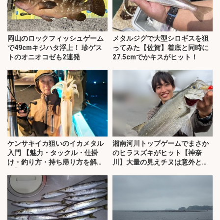
岡山のロックフィッシュゲーム
メタルジグで大型シロギスを狙
で49cmキジハタ浮上！ 珍ゲス
ってみた【佐賀】着底と同時に
トのオニオコゼも2連発
27.5cmでかキスがヒット！
ケンサキイカ狙いのイカメタル
湘南河川トップゲームでまさか
入門 【魅力・タックル・仕掛
のヒラスズキがヒット【神奈
け・釣り方・持ち帰り方を解
川】大量の見えチヌは意外と難
説】
敵？