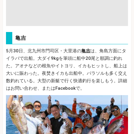
亀吉
5月30日、北九州市門司区・大里港の
亀吉
は、角島方面にタ
イラバで出船。大ダイ9kgを筆頭に船中20尾と順調に釣れ
た。アオナなどの根魚やイトヨリ、イカもヒットし、船上は
大いに賑わった。夜焚きイカも出船中。パラソルも多く交え
数釣れている。大型の新艇で行く快適釣行を楽しもう。詳細
はお問い合わせ、またはFacebookで。