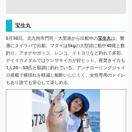
宝生丸
5月30日、北九州市門司・大里港から出船中の
宝生丸
は、響
灘にタイラバで出船。マダイは5kgの大型頭に船中40尾と数
釣り。アオナやボッコ、レンコ、イトヨリなど釣れて多彩。
デイイカメタルではケンサキイカが好ヒット。夜焚きイカも
1人20～50匹と順調に釣れている。アンチローリングジャイ
ロ搭載で横揺れを軽減し船酔いしにくく、女性専用のトイレ
もあり誰でも安心して楽しめる。