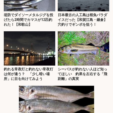
堤防でダイソーメタルジグを投
日本最古の人工島は根魚パラダ
げたら2時間でカマスが12匹釣
イスだった【和賀江島・鎌倉】
れた！【和歌山】
穴釣りでギンポを狙う！
釣れる常夜灯と釣れない常夜灯
シーバスが釣れない人ほど知っ
は何が違う？ 「少し暗い場
てほしい 釣果を左右する「飛
所」に目を向けてみよう
距離」の真実