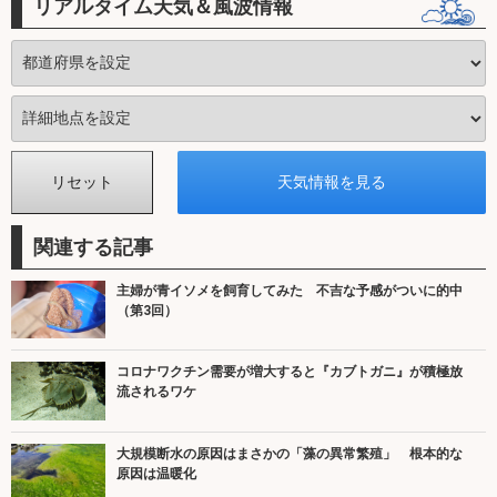
リアルタイム天気＆風波情報
関連する記事
主婦が青イソメを飼育してみた 不吉な予感がついに的中
（第3回）
コロナワクチン需要が増大すると『カブトガニ』が積極放
流されるワケ
大規模断水の原因はまさかの「藻の異常繁殖」 根本的な
原因は温暖化