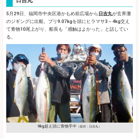
日吉丸
5月29日、福岡市中央区港かもめ前広場から
日吉丸
が玄界灘
のジギングに出船。ブリ9.07kgを頭にヒラマサ3～4kg交え
て青物10尾上がり、船長も「感触はよかった」と話してい
る。
9kg超え頭に青物手中
（提供：日吉丸）