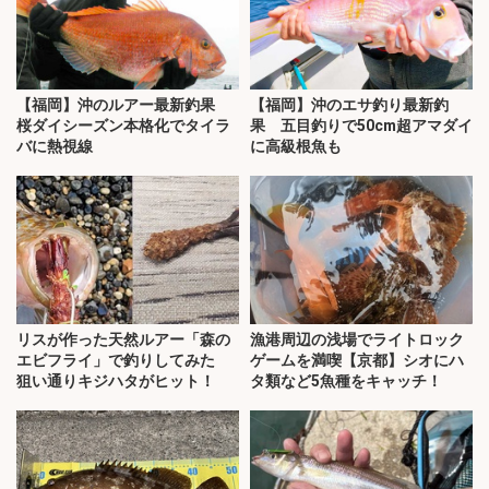
【福岡】沖のルアー最新釣果
【福岡】沖のエサ釣り最新釣
桜ダイシーズン本格化でタイラ
果 五目釣りで50cm超アマダイ
バに熱視線
に高級根魚も
リスが作った天然ルアー「森の
漁港周辺の浅場でライトロック
エビフライ」で釣りしてみた
ゲームを満喫【京都】シオにハ
狙い通りキジハタがヒット！
タ類など5魚種をキャッチ！