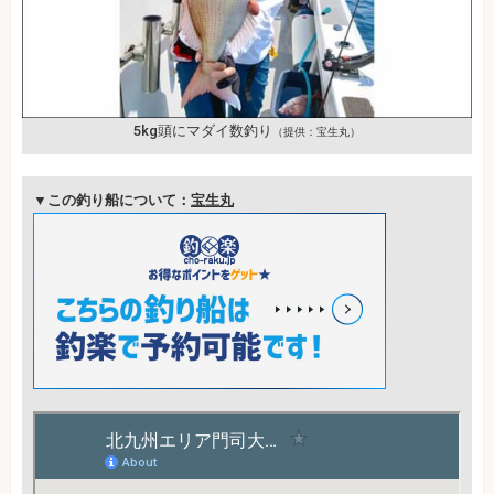
5kg頭にマダイ数釣り
（提供：宝生丸）
▼この釣り船について：
宝生丸