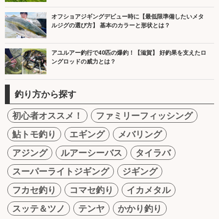
オフショアジギングデビュー時に【最低限準備したいメタ
ルジグの選び方】 基本のカラーと形状とは？
アユルアー釣行で40匹の爆釣！【滋賀】 好釣果を支えたロ
ングロッドの威力とは？
釣り方から探す
初心者オススメ！
ファミリーフィッシング
鮎トモ釣り
エギング
メバリング
アジング
ルアーシーバス
タイラバ
スーパーライトジギング
ジギング
フカセ釣り
コマセ釣り
イカメタル
スッテ＆ツノ
テンヤ
かかり釣り