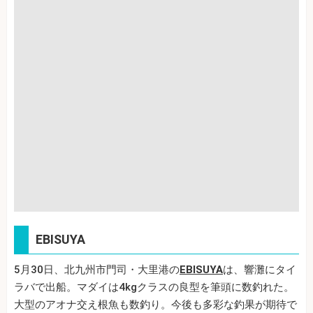
EBISUYA
5月30日、北九州市門司・大里港の
EBISUYA
は、響灘にタイ
ラバで出船。マダイは4kgクラスの良型を筆頭に数釣れた。
大型のアオナ交え根魚も数釣り。今後も多彩な釣果が期待で