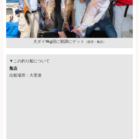
大ダイ9kg頭に順調にゲット
（提供：亀吉）
▼この釣り船について
亀吉
出船場所：大里港