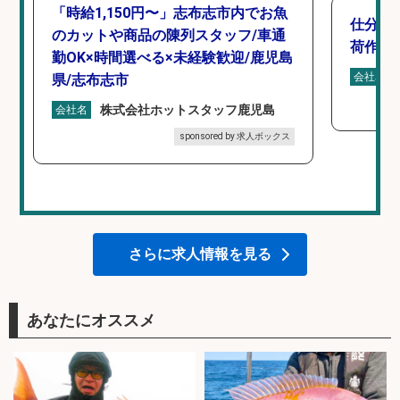
「時給1,150円〜」志布志市内でお魚
仕分け
のカットや商品の陳列スタッフ/車通
荷作業
勤OK×時間選べる×未経験歓迎/鹿児島
会社名
県/志布志市
株式会社ホットスタッフ鹿児島
会社名
sponsored by 求人ボックス
さらに求人情報を見る
あなたにオススメ