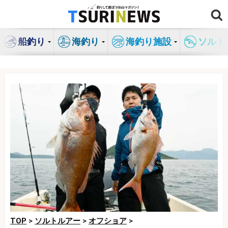
コ
ン
テ
船釣り
海釣り
海釣り施設
ソルト
ン
ツ
へ
ス
キ
ッ
プ
TOP
>
ソルトルアー
>
オフショア
>