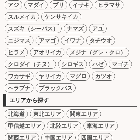
アジ
マダイ
ブリ
イサキ
ヒラマサ
スルメイカ
ケンサキイカ
スズキ（シーバス）
ナマズ
アユ
ニジマス
アマゴ
イワナ
タチウオ
ヒラメ
アオリイカ
メジナ（グレ・クロ）
クロダイ（チヌ）
シロギス
ハゼ
マゴチ
ワカサギ
ヤリイカ
マグロ
カツオ
ヘラブナ
ブラックバス
エリアから探す
北海道
東北エリア
関東エリア
甲信越エリア
北陸エリア
東海エリア
関西エリア
中国エリア
四国エリア