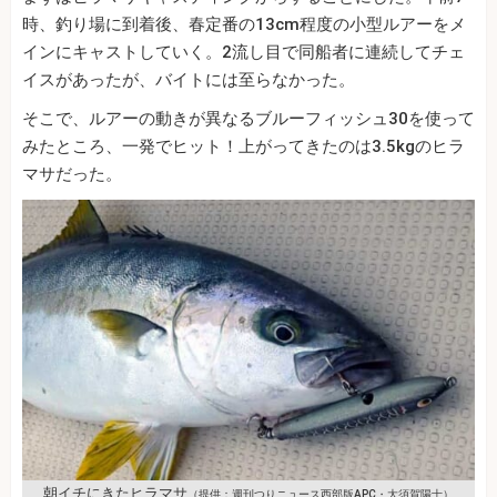
時、釣り場に到着後、春定番の13cm程度の小型ルアーをメ
インにキャストしていく。2流し目で同船者に連続してチェ
イスがあったが、バイトには至らなかった。
そこで、ルアーの動きが異なるブルーフィッシュ30を使って
みたところ、一発でヒット！上がってきたのは3.5kgのヒラ
マサだった。
朝イチにきたヒラマサ
（提供：週刊つりニュース西部版APC・大須賀陽士）