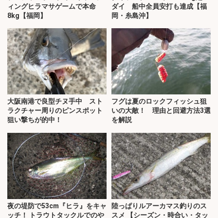
ィングヒラマサゲームで本命
ダイ 船中全員安打も達成【福
8kg【福岡】
岡・糸島沖】
大阪南港で良型チヌ手中 スト
フグは夏のロックフィッシュ狙
ラクチャー周りのピンスポット
いの大敵！ 理由と回避方法3選
狙い撃ちが的中！
を解説
夜の堤防で53cm『ヒラ』をキャ
陸っぱりルアーカマス釣りのス
ッチ！ トラウトタックルでのや
スメ 【シーズン・時合い・タッ