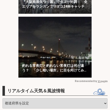
『大阪南港魚つり園』でタコが好調！ 全
エリアをランガンでマダコ24杯キャッチ
釣れる常夜灯と釣れない常夜灯は何が違
う？ 「少し暗い場所」に目を向けてみよ
う
Recommended by
リアルタイム天気＆風波情報