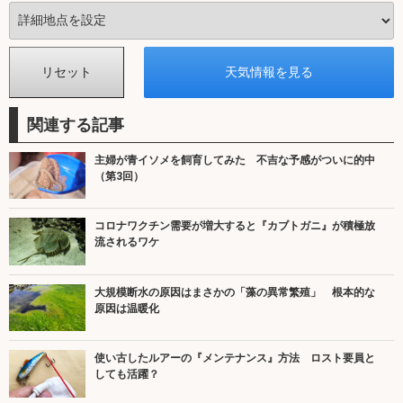
関連する記事
主婦が青イソメを飼育してみた 不吉な予感がついに的中
（第3回）
コロナワクチン需要が増大すると『カブトガニ』が積極放
流されるワケ
大規模断水の原因はまさかの「藻の異常繁殖」 根本的な
原因は温暖化
使い古したルアーの『メンテナンス』方法 ロスト要員と
しても活躍？