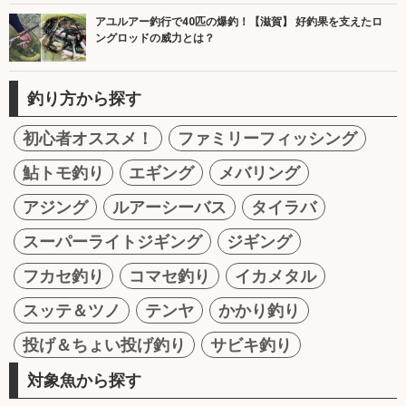
アユルアー釣行で40匹の爆釣！【滋賀】 好釣果を支えたロ
ングロッドの威力とは？
釣り方から探す
初心者オススメ！
ファミリーフィッシング
鮎トモ釣り
エギング
メバリング
アジング
ルアーシーバス
タイラバ
スーパーライトジギング
ジギング
フカセ釣り
コマセ釣り
イカメタル
スッテ＆ツノ
テンヤ
かかり釣り
投げ＆ちょい投げ釣り
サビキ釣り
対象魚から探す