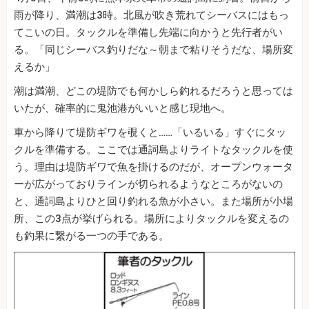
雨が降り、満潮は3時。北風が吹き荒れてシーバスにはもっ
てこいの日。タックルを準備し先端に向かうと先行者がい
る。「同じシーバス釣りだな～朝まで粘りそうだな、場所変
えるか」
潮は満潮、どこの堤防でも何かしら釣れるだろうと思っては
いたが、確率的に鬼池港がいいと感じ現地へ。
車から降りて堤防ギワを覗くと……「いるいる」すぐにタッ
クルを準備する。ここでは通詞島よりライトなタックルを使
う。理由は堤防ギワで魚を掛けるのだが、オープンウォータ
ーが広がっておりラインが切られるようなところがないの
と、通詞島よりひと回り釣れる魚が小さい。また場所が小場
所、この3点が挙げられる。場所によりタックルを変えるの
も釣果に繋がる一つの手である。