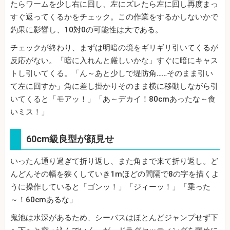
たらワームを少し右に回し、左にズレたら左に回し再度まっ
すぐ返ってくるかをチェック。この作業をするかしないかで
釣果に影響し、10対0の可能性は大である。
チェックが終わり、まずは明暗の境をギリギリ引いてくるが
反応がない。「暗に入れんと厳しいかな」すぐに暗にキャス
トし引いてくる。「ん～あと少しで堤防角……そのまま引い
て左に回すか」角に差し掛かりそのまま横に移動しながら引
いてくると「モアッ！」「あ～デカイ！80cmあったな～食
いミス！」
60cm級良型が顔見せ
いったん通り過ぎて折り返し、また角まで来て折り返し。ど
んどんその幅を狭くしていき1mほどの間隔で8の字を描くよ
うに操作していると「ゴンッ！」「ジィーッ！」「乗った
～！60cmあるな」
鬼池は水深があるため、シーバスはほとんどジャンプせず下