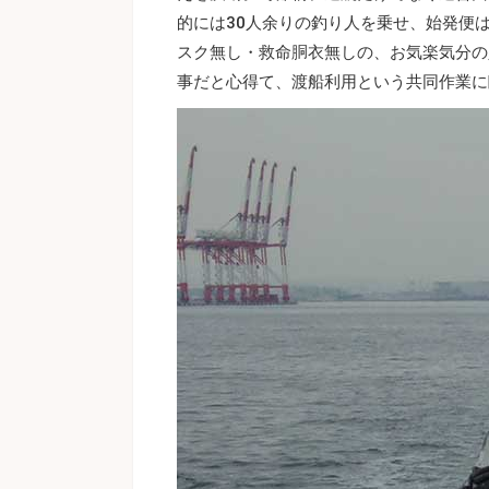
的には30人余りの釣り人を乗せ、始発便
スク無し・救命胴衣無しの、お気楽気分の
事だと心得て、渡船利用という共同作業に