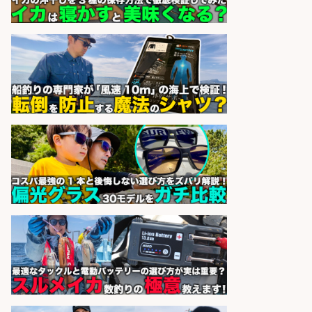
ッフ」/3つの働き方が選べる
株式会社旬
会社名
sponsored by 求人ボックス
製造「組立・加工」/釣り具部品の
製造企業にてNC旋盤加工機の操作
日勤寮完備
フジアルテ株式会社
会社名
sponsored by 求人ボックス
居酒屋/キッチンスタッフ/扱う魚は
鮮度抜群!大衆酒場で元気に働くキッ
チンスタッフを募集
アカマル屋鮮魚店 大山店
会社名
sponsored by 求人ボックス