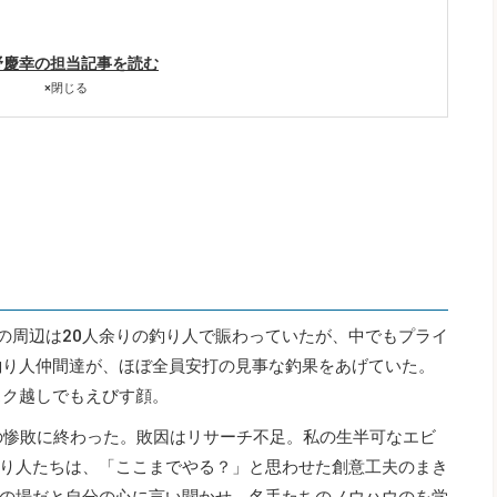
野慶幸の担当記事を読む
×
閉じる
座の周辺は20人余りの釣り人で賑わっていたが、中でもプライ
釣り人仲間達が、ほぼ全員安打の見事な釣果をあげていた。
スク越しでもえびす顔。
匹の惨敗に終わった。敗因はリサーチ不足。私の生半可なエビ
り人たちは、「ここまでやる？」と思わせた創意工夫のまき
の場だと自分の心に言い聞かせ、名手たちのノウハウのを学