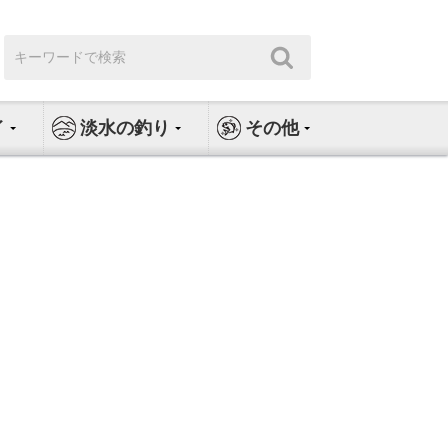
検
検
索:
索
イ
淡水の釣り
その他