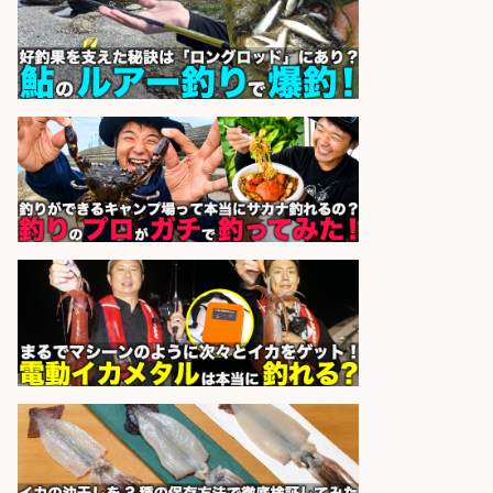
業10時間/経験者歓迎
広松久水産株式会社
会社名
sponsored by 求人ボックス
フィッシング用品の「製品開発設
計」
メガバス株式会社
会社名
sponsored by 求人ボックス
EC事業責任者候補/飲食業界向け
SaaS企業「魚ぽち」/東証グロース
市場上場
株式会社フーディソン
会社名
sponsored by 求人ボックス
魚をさばける方必見「鮮魚部門スタ