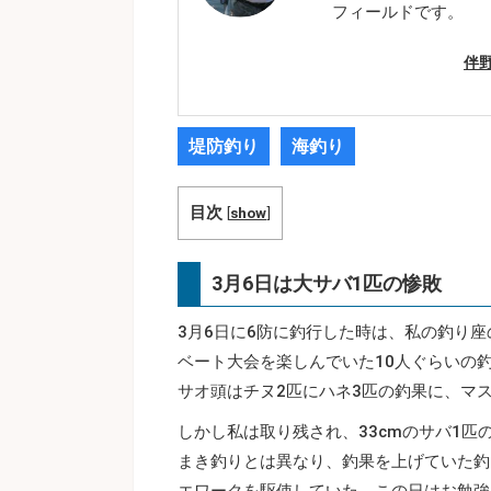
フィールドです。
伴
堤防釣り
海釣り
目次
[
show
]
3月6日は大サバ1匹の惨敗
3月6日に6防に釣行した時は、私の釣り
ベート大会を楽しんでいた10人ぐらいの
サオ頭はチヌ2匹にハネ3匹の釣果に、マ
しかし私は取り残され、33cmのサバ1
まき釣りとは異なり、釣果を上げていた釣
エワークを駆使していた。この日はお勉強