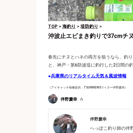
TOP
>
海釣り
>
堤防釣り
>
沖波止エビまき釣りで37cmチ
春先にチヌとハネの両方を狙うなら、釣り
と、神戸・第6防波堤に釣行した2日間の
●
兵庫県のリアルタイム天気＆風波情報
（アイキャッチ画像提供：TSURINEWSライター伴野慶幸）
伴野慶幸
伴野慶幸
へっぽこ釣り師の伴