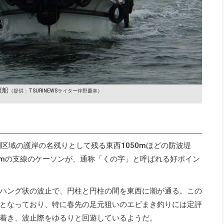
渡船
（提供：TSURINEWSライター伴野慶幸）
区域の護岸の名残りとして残る東西1050mほどの防波堤
5mの支線のケーソンが、通称「くの字」と呼ばれる好ポイン
ハング状の波止で、円柱と円柱の間を東西に潮が通る。この
となっており、特に春先の足元狙いのエビまき釣りには定評
着き、波止際をゆるりと回遊しているようだ。