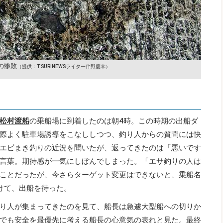
の惨敗
（提供：TSURINEWSライター伴野慶幸）
松村渡船
の乗船場に到着したのは朝4時。この時期の出船ダ
際よく駐車場誘導をこなししつつ、釣り人からの質問には快
エビまき釣りの近況を聞いたが、返ってきたのは「悪いです
言葉。期待感が一気にしぼんでしまった。「エサ釣りの人は
ことだったが、今さらターゲット変更はできないと、乗船名
けて、出船を待った。
り人が集まってきたのを見て、船長は急遽大型船への切りか
でも安全を最優先に考える船長の心意気の表れと見た。最終