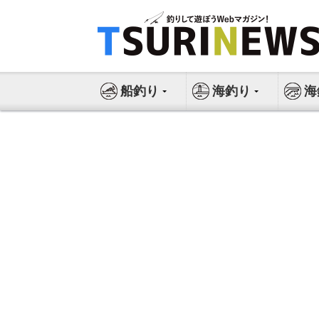
コ
ン
テ
ン
ツ
船釣り
海釣り
海
へ
ス
キ
ッ
プ