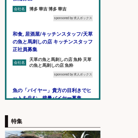
博多 華吉 博多 華吉
会社名
sponsored by 求人ボックス
和食, 居酒屋/キッチンスタッフ/天草
の魚と馬刺しの店 キッチンスタッフ
正社員募集
天草の魚と馬刺しの店 魚粋 天草
会社名
の魚と馬刺しの店 魚粋
sponsored by 求人ボックス
魚の「バイヤー」貴方の目利きでヒ
ットを生む、裁量バイヤー募集
株式会社コムライン
会社名
sponsored by 求人ボックス
特集
福岡「現場監督」/釣り好き歓迎/残