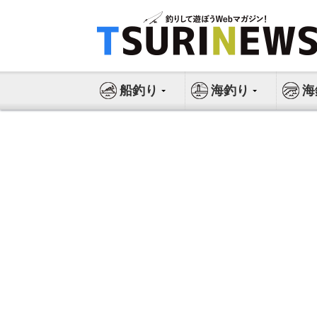
コ
ン
テ
ン
ツ
船釣り
海釣り
海
へ
ス
キ
ッ
プ