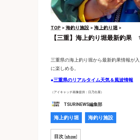
TOP
>
海釣り施設
>
海上釣り堀
>
【三重】海上釣り堀最新釣果 
三重県の海上釣り堀から最新釣果情報が入
に楽しめる。
●
三重県のリアルタイム天気＆風波情報
（アイキャッチ画像提供：日乃出屋）
TSURINEWS編集部
海上釣り堀
海釣り施設
目次
[
show
]