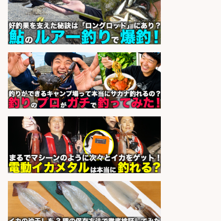
造
UTグループ株式会社
会社名
sponsored by 求人ボックス
レジカウンター/お釣りの計算不要
の簡単レジ 未経験も安心の研修あり
1日2h
オーケー株式会社
会社名
sponsored by 求人ボックス
レジカウンター/夕方勤務で時給UP
お釣りの計算不要の簡単レジ1日2時
間
オーケー株式会社
会社名
sponsored by 求人ボックス