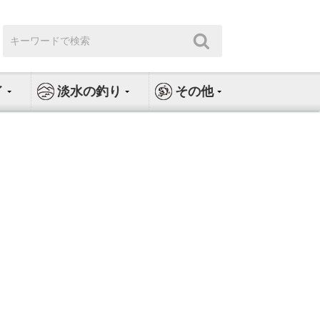
検
検
索:
索
イ
淡水の釣り
その他