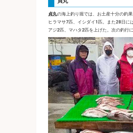
貞丸
貞丸
の海上釣り堀では、お土産十分の釣果
ヒラマサ7匹、イシダイ1匹。また28日に
アジ2匹、マハタ2匹を上げた。次の釣行