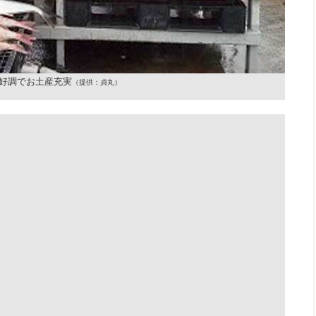
好調でお土産充実
（提供：貞丸）