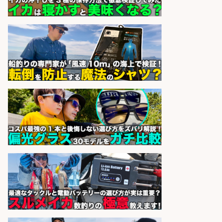
レジカウンター/夕方勤務で時給UP
お釣りの計算不要の簡単レジ1日2時
間
オーケー株式会社
会社名
sponsored by 求人ボックス
配達/ドライバー/ドライバー補助 魚
の梱包 年齢経験不問/完全週休2日で
最低月収33万円保証
株式会社ワイズ
会社名
sponsored by 求人ボックス
コンビニ/広島県/魚を捌ける方必見
鮮魚コーナーでの加工作業/週4日か
ら勤務OK/残業少なめ
株式会社ホットスタッフ五日市
会社名