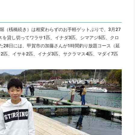
堀（桟橋続き）は相変わらずのお手軽ゲットぶりで、3月27
スを貸し切ってワラサ1匹、イナダ3匹、シマアジ5匹、クロ
た28日には、甲賀市の加藤さんが1時間釣り放題コース（延
2匹、イサキ2匹、イナダ3匹、サクラマス4匹、マダイ7匹