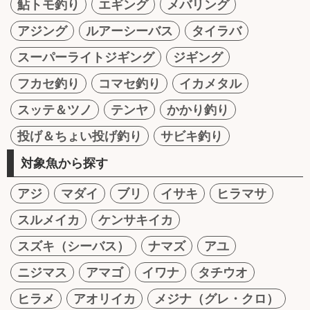
鮎トモ釣り
エギング
メバリング
アジング
ルアーシーバス
タイラバ
スーパーライトジギング
ジギング
フカセ釣り
コマセ釣り
イカメタル
スッテ＆ツノ
テンヤ
かかり釣り
投げ＆ちょい投げ釣り
サビキ釣り
対象魚から探す
アジ
マダイ
ブリ
イサキ
ヒラマサ
スルメイカ
ケンサキイカ
スズキ（シーバス）
ナマズ
アユ
ニジマス
アマゴ
イワナ
タチウオ
ヒラメ
アオリイカ
メジナ（グレ・クロ）