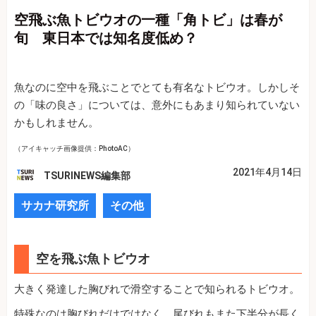
空飛ぶ魚トビウオの一種「角トビ」は春が
旬 東日本では知名度低め？
魚なのに空中を飛ぶことでとても有名なトビウオ。しかしそ
の「味の良さ」については、意外にもあまり知られていない
かもしれません。
（アイキャッチ画像提供：PhotoAC）
2021年4月14日
TSURINEWS編集部
サカナ研究所
その他
空を飛ぶ魚トビウオ
大きく発達した胸びれで滑空することで知られるトビウオ。
特殊なのは胸びれだけではなく、尾びれもまた下半分が長く