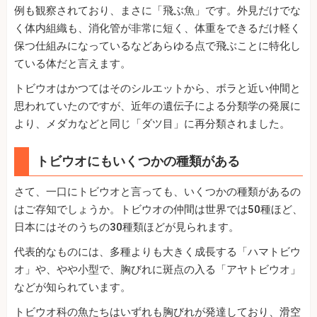
例も観察されており、まさに「飛ぶ魚」です。外見だけでな
く体内組織も、消化管が非常に短く、体重をできるだけ軽く
保つ仕組みになっているなどあらゆる点で飛ぶことに特化し
ている体だと言えます。
トビウオはかつてはそのシルエットから、ボラと近い仲間と
思われていたのですが、近年の遺伝子による分類学の発展に
より、メダカなどと同じ「ダツ目」に再分類されました。
トビウオにもいくつかの種類がある
さて、一口にトビウオと言っても、いくつかの種類があるの
はご存知でしょうか。トビウオの仲間は世界では50種ほど、
日本にはそのうちの30種類ほどが見られます。
代表的なものには、多種よりも大きく成長する「ハマトビウ
オ」や、やや小型で、胸びれに斑点の入る「アヤトビウオ」
などが知られています。
トビウオ科の魚たちはいずれも胸びれが発達しており、滑空