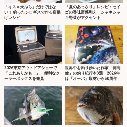
「キス＝天ぷら」だけではな
「夏のあっさり」レシピ：セイ
い！ 釣ったシロギスで作る唐揚
ゴの香味野菜和え シャキシャ
げレシピ
キ野菜がアクセント
2026東京アウトドアショーで
世界中を釣り歩いた作家「開高
「これありかも！」 便利なク
健」の釣り紀行本3選 2026年
ーラーボックスを発見
は『オーパ』取材から50周年