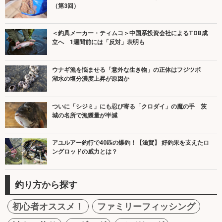
（第3回）
＜釣具メーカー・ティムコ＞中国系投資会社によるTOB成
立へ 1週間前には「反対」表明も
ウナギ漁を悩ませる「意外な生き物」の正体はフジツボ
湖水の塩分濃度上昇が原因か
ついに「シジミ」にも忍び寄る「クロダイ」の魔の手 茨
城の名所で漁獲量が半減
アユルアー釣行で40匹の爆釣！【滋賀】 好釣果を支えたロ
ングロッドの威力とは？
釣り方から探す
初心者オススメ！
ファミリーフィッシング