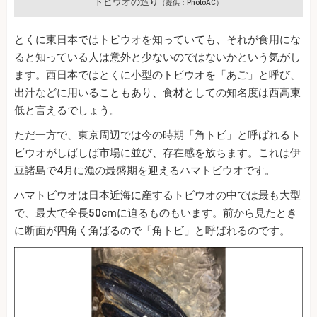
トビウオの造り
（提供：PhotoAC）
とくに東日本ではトビウオを知っていても、それが食用にな
ると知っている人は意外と少ないのではないかという気がし
ます。西日本ではとくに小型のトビウオを「あご」と呼び、
出汁などに用いることもあり、食材としての知名度は西高東
低と言えるでしょう。
ただ一方で、東京周辺では今の時期「角トビ」と呼ばれるト
ビウオがしばしば市場に並び、存在感を放ちます。これは伊
豆諸島で4月に漁の最盛期を迎えるハマトビウオです。
ハマトビウオは日本近海に産するトビウオの中では最も大型
で、最大で全長50cmに迫るものもいます。前から見たとき
に断面が四角く角ばるので「角トビ」と呼ばれるのです。