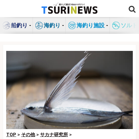
コ
ン
テ
船釣り
海釣り
海釣り施設
ソルト
ン
ツ
へ
ス
キ
ッ
プ
TOP
>
その他
>
サカナ研究所
>