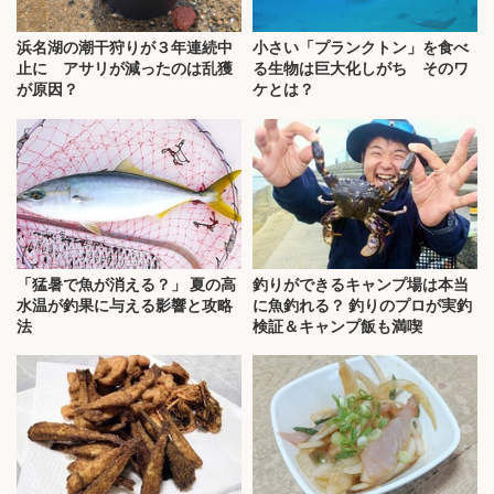
浜名湖の潮干狩りが３年連続中
小さい「プランクトン」を食べ
止に アサリが減ったのは乱獲
る生物は巨大化しがち そのワ
が原因？
ケとは？
「猛暑で魚が消える？」 夏の高
釣りができるキャンプ場は本当
水温が釣果に与える影響と攻略
に魚釣れる？ 釣りのプロが実釣
法
検証＆キャンプ飯も満喫