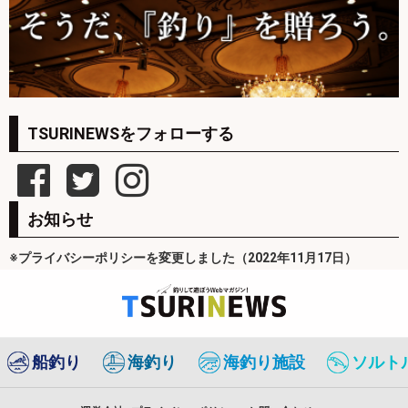
TSURINEWSをフォローする
お知らせ
※プライバシーポリシーを変更しました（2022年11月17日）
船釣り
海釣り
海釣り施設
ソルト