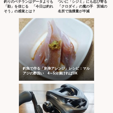
釣りのベテランはデータよりも
ついに「シジミ」にも忍び寄る
「勘」を信じる 「今日は釣れ
「クロダイ」の魔の手 茨城の
そう」の感覚とは？
名所で漁獲量が半減
釣魚で作る「刺身アレンジ」レシピ：マル
アジの酢洗い 4～5分漬ければOK