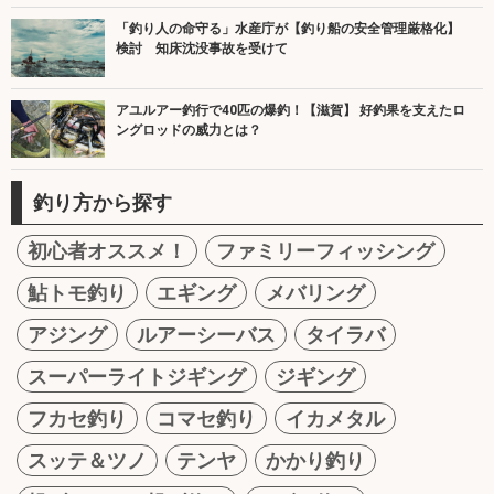
「釣り人の命守る」水産庁が【釣り船の安全管理厳格化】
検討 知床沈没事故を受けて
アユルアー釣行で40匹の爆釣！【滋賀】 好釣果を支えたロ
ングロッドの威力とは？
釣り方から探す
初心者オススメ！
ファミリーフィッシング
鮎トモ釣り
エギング
メバリング
アジング
ルアーシーバス
タイラバ
スーパーライトジギング
ジギング
フカセ釣り
コマセ釣り
イカメタル
スッテ＆ツノ
テンヤ
かかり釣り