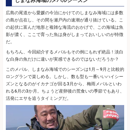
しまなみ海域のメバルシーズン
広島の尾道から愛媛の今治にかけてのしまなみ海域には多数
の島が点在し、その間を瀬戸内の速潮が通り抜けている。こ
の起伏に富んだ地形と複雑な海流のおかげで、この海域は魚
影が濃く、ここで育った魚は身がしまっておいしいのが特徴
だ。
もちろん、今回紹介するメバルもその例にもれず絶品！淡白
な白身の魚だけに違いが実感できるのではないだろうか？
このメバル、しまなみ海域でのシーズンは1月～9月と比較的
ロングランで楽しめる。しかし、数も型も一番いいハイシー
ズンとなるのがイカナゴが回る3月から、梅雨メバルといわ
れる6月の3か月。ちょうど産卵後の荒食いの季節でもあり、
活発にエサを追うタイミングだ。