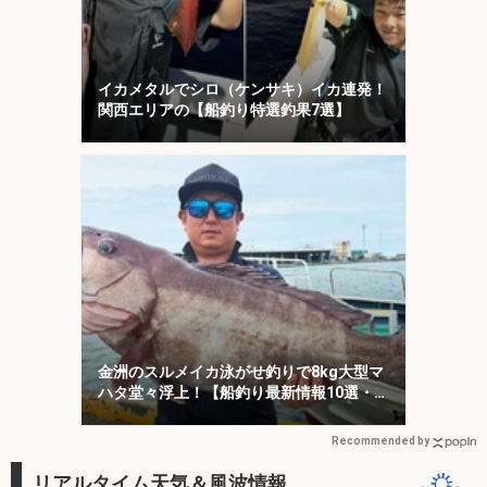
イカメタルでシロ（ケンサキ）イカ連発！
関西エリアの【船釣り特選釣果7選】
金洲のスルメイカ泳がせ釣りで8kg大型マ
ハタ堂々浮上！【船釣り最新情報10選・東
海】
Recommended by
リアルタイム天気＆風波情報