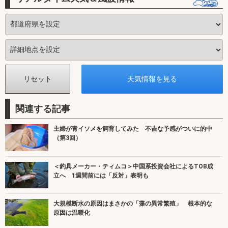
関連する記事
主婦が青イソメを飼育してみた 不吉な予感がついに的中
（第3回）
＜釣具メーカー・ティムコ＞中国系投資会社によるTOB成
立へ 1週間前には「反対」表明も
大規模断水の原因はまさかの「藻の異常繁殖」 根本的な
原因は温暖化