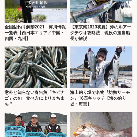
全国鮎釣り解禁2021 河川情報
【東京湾2020初夏】沖のルアー
一覧表【西日本エリア／中国・
タチウオ攻略法 現役の担当船
四国・九州】
長が解説
意外と知らない春告魚「キビナ
海上釣り堀で名物『坊勢サーモ
ゴ」の旬 食べ方によりまちま
ン』16匹キャッチ【海の釣り
ち？
堀・海恵】