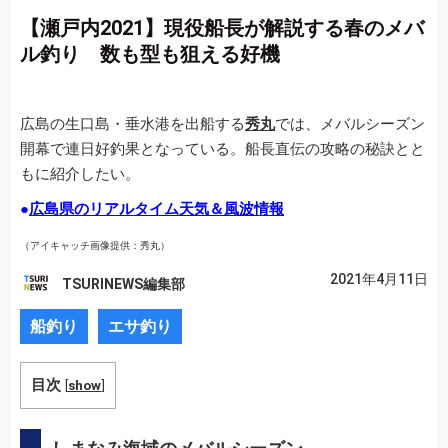
【瀬戸内2021】現役船長が解説する春のメバ
ル釣り 数も型も狙える好機
広島の生口島・垂水港を出船する
秀丸
では、メバルシーズン
開幕で連日好釣果となっている。船長直伝の攻略の秘訣とと
もに紹介したい。
●
広島県のリアルタイム天気＆風波情報
（アイキャッチ画像提供：秀丸）
2021年4月11日
TSURINEWS編集部
船釣り
エサ釣り
目次
[
show
]