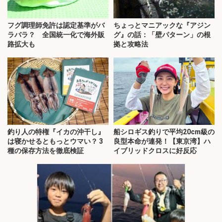
フグ調理師免許は認定基準がバ
ちょっとマニアックな『アジン
ラバラ？ 全国統一化で海外販
グ』の話：「壁パターン」の根
路拡大も
拠と攻略法
釣り人の特権『イカの沖干し』
船シロギス釣りで平均20cm級の
は寝かせるともっとウマい？ 3
良型本命が連発！【東京湾】ハ
種の保存方法を徹底検証
イブリッドクロスに好反応