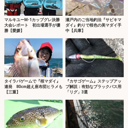
マルキユーM‐1カップグレ決勝
瀬戸内のご当地釣法『サビキマ
大会レポート 初出場選手が優
ダイ』釣りで桜色の美マダイ手
勝【愛媛】
中【兵庫】
タイラバゲームで『桜マダイ』
『カサゴゲーム』ステップアッ
連発 80cm超え座布団ヒラメも
プ解説：有効なブラックバス用
【三重】
「リグ」3選