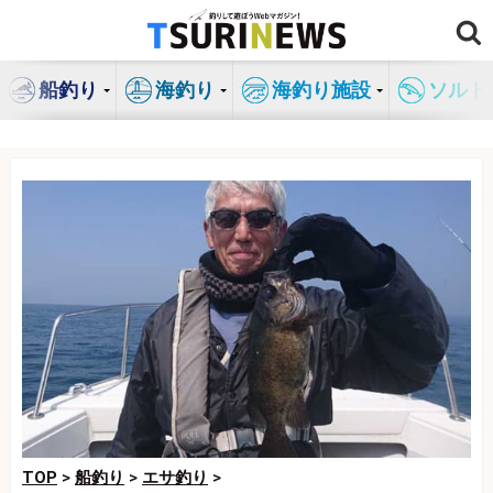
コ
ン
テ
船釣り
海釣り
海釣り施設
ソルト
ン
ツ
へ
ス
キ
ッ
プ
TOP
>
船釣り
>
エサ釣り
>