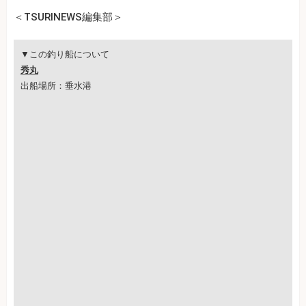
＜TSURINEWS編集部＞
▼この釣り船について
秀丸
出船場所：垂水港