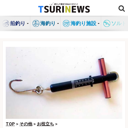
コ
ン
テ
船釣り
海釣り
海釣り施設
ソルト
ン
ツ
へ
ス
キ
ッ
プ
TOP
>
その他
>
お役立ち
>