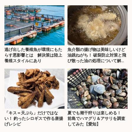
逃げ出した養殖魚が環境にもた
魚介類の揚げ物は美味しいけど
らす悪影響とは 解決策は陸上
油跳ねがち！ 破裂防止対策と飛
養殖スタイルにあり
び散った油の処理について解
説！
「キス＝天ぷら」だけではな
夏でも潮干狩りは楽しめる！
い！ 釣ったシロギスで作る唐揚
前島でハマグリ＆アサリを調査
げレシピ
してみた【愛知】