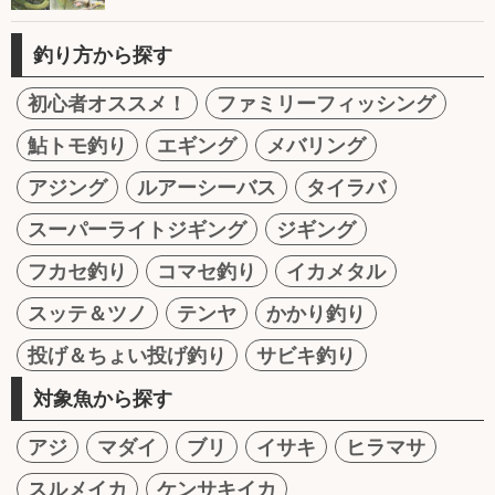
釣り方から探す
初心者オススメ！
ファミリーフィッシング
鮎トモ釣り
エギング
メバリング
アジング
ルアーシーバス
タイラバ
スーパーライトジギング
ジギング
フカセ釣り
コマセ釣り
イカメタル
スッテ＆ツノ
テンヤ
かかり釣り
投げ＆ちょい投げ釣り
サビキ釣り
対象魚から探す
アジ
マダイ
ブリ
イサキ
ヒラマサ
スルメイカ
ケンサキイカ