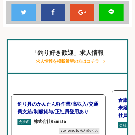
「釣り好き歓迎」求人情報
求人情報を掲載希望の方はコチラ
倉庫で
釣り具のかんたん軽作業/高収入/交通
未経験
費支給/制服貸与/正社員登用あり
社員登
株式会社REnista
会社名
会社名
sponsored by 求人ボックス