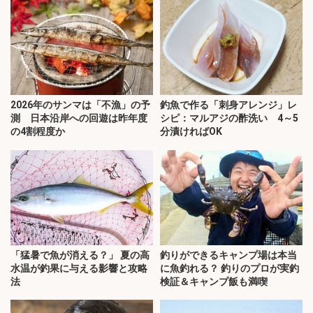
2026年のサンマは「不漁」の予
釣魚で作る「刺身アレンジ」レ
測 日本沿岸への回遊は昨年度
シピ：マルアジの酢洗い 4～5
の4割程度か
分漬ければOK
「猛暑で魚が消える？」 夏の高
釣りができるキャンプ場は本当
水温が釣果に与える影響と攻略
に魚釣れる？ 釣りのプロが実釣
法
検証＆キャンプ飯も満喫