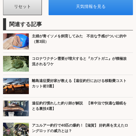
関連する記事
主婦が青イソメを飼育してみた 不吉な予感がついに的中
（第3回）
コロナワクチン需要が増大すると『カブトガニ』が積極放
流されるワケ
離島遠征愛好家が教える【遠征釣行における移動費コスト
カット術3選】
遠征釣行慣れした釣り師が解説 【車中泊で快適な睡眠を
とる裏技4選】
アユルアー釣行で40匹の爆釣！【滋賀】 好釣果を支えたロ
ングロッドの威力とは？