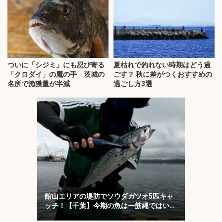
ついに「シジミ」にも忍び寄る
夏枯れで釣れない時期はどう過
「クロダイ」の魔の手 茨城の
ごす？ 秋に差がつくおすすめの
名所で漁獲量が半減
過ごし方3選
館山エリアの堤防でソウダガツオ5匹キャ
ッチ！【千葉】今期の魚は一筋縄ではいか
ない？