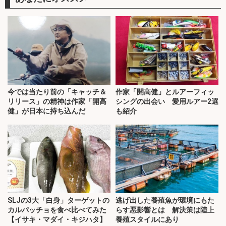
今では当たり前の「キャッチ＆
作家「開高健」とルアーフィッ
リリース」の精神は作家「開高
シングの出会い 愛用ルアー2選
健」が日本に持ち込んだ
も紹介
SLJの3大「白身」ターゲットの
逃げ出した養殖魚が環境にもた
カルパッチョを食べ比べてみた
らす悪影響とは 解決策は陸上
【イサキ・マダイ・キジハタ】
養殖スタイルにあり