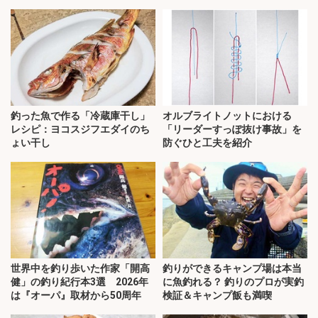
釣った魚で作る「冷蔵庫干し」
オルブライトノットにおける
レシピ：ヨコスジフエダイのち
「リーダーすっぽ抜け事故」を
ょい干し
防ぐひと工夫を紹介
世界中を釣り歩いた作家「開高
釣りができるキャンプ場は本当
健」の釣り紀行本3選 2026年
に魚釣れる？ 釣りのプロが実釣
は『オーパ』取材から50周年
検証＆キャンプ飯も満喫