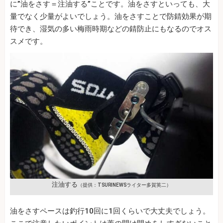
に”油をさす＝注油する”ことです。油をさすといっても、大
量でなく少量がよいでしょう。油をさすことで防錆効果が期
待でき、湿気の多い梅雨時期などの錆防止にもなるのでオス
スメです。
注油する
（提供：TSURINEWSライター多賀英二）
油をさすペースは釣行10回に1回くらいで大丈夫でしょう。