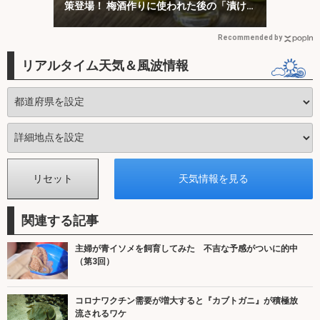
策登場！ 梅酒作りに使われた後の「漬け
梅」が効く？
Recommended by
リアルタイム天気＆風波情報
関連する記事
主婦が青イソメを飼育してみた 不吉な予感がついに的中
（第3回）
コロナワクチン需要が増大すると『カブトガニ』が積極放
流されるワケ