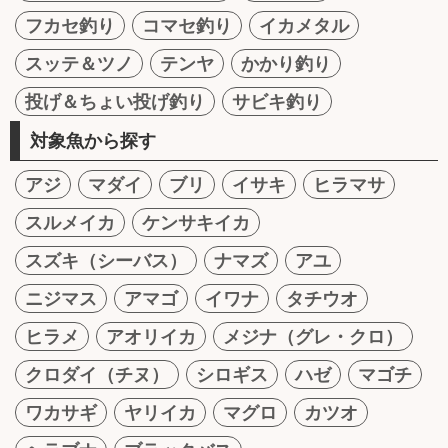
フカセ釣り
コマセ釣り
イカメタル
スッテ＆ツノ
テンヤ
かかり釣り
投げ＆ちょい投げ釣り
サビキ釣り
対象魚から探す
アジ
マダイ
ブリ
イサキ
ヒラマサ
スルメイカ
ケンサキイカ
スズキ（シーバス）
ナマズ
アユ
ニジマス
アマゴ
イワナ
タチウオ
ヒラメ
アオリイカ
メジナ（グレ・クロ）
クロダイ（チヌ）
シロギス
ハゼ
マゴチ
ワカサギ
ヤリイカ
マグロ
カツオ