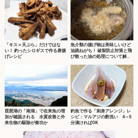
「キス＝天ぷら」だけではな
魚介類の揚げ物は美味しいけど
い！ 釣ったシロギスで作る唐揚
油跳ねがち！ 破裂防止対策と飛
げレシピ
び散った油の処理について解
説！
琵琶湖の「南湖」で在来魚の増
釣魚で作る「刺身アレンジ」レ
加が確認される 水質改善と外
シピ：マルアジの酢洗い 4～5
来生物の駆除が奏功か
分漬ければOK