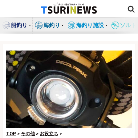
コ
ン
テ
船釣り
海釣り
海釣り施設
ソルト
ン
ツ
へ
ス
キ
ッ
プ
TOP
>
その他
>
お役立ち
>