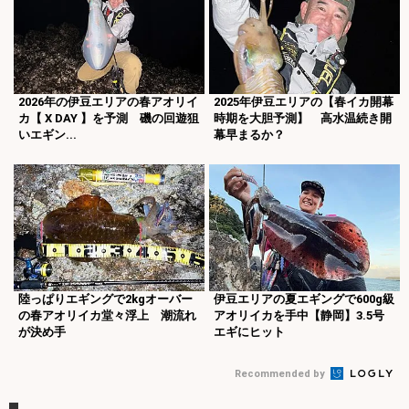
2026年の伊豆エリアの春アオリイ
2025年伊豆エリアの【春イカ開幕
カ【 X DAY 】を予測 磯の回遊狙
時期を大胆予測】 高水温続き開
いエギン...
幕早まるか？
陸っぱりエギングで2kgオーバー
伊豆エリアの夏エギングで600g級
の春アオリイカ堂々浮上 潮流れ
アオリイカを手中【静岡】3.5号
が決め手
エギにヒット
Recommended by