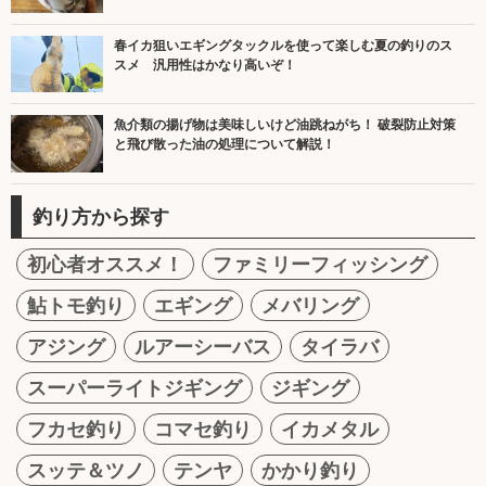
春イカ狙いエギングタックルを使って楽しむ夏の釣りのス
スメ 汎用性はかなり高いぞ！
魚介類の揚げ物は美味しいけど油跳ねがち！ 破裂防止対策
と飛び散った油の処理について解説！
釣り方から探す
初心者オススメ！
ファミリーフィッシング
鮎トモ釣り
エギング
メバリング
アジング
ルアーシーバス
タイラバ
スーパーライトジギング
ジギング
フカセ釣り
コマセ釣り
イカメタル
スッテ＆ツノ
テンヤ
かかり釣り