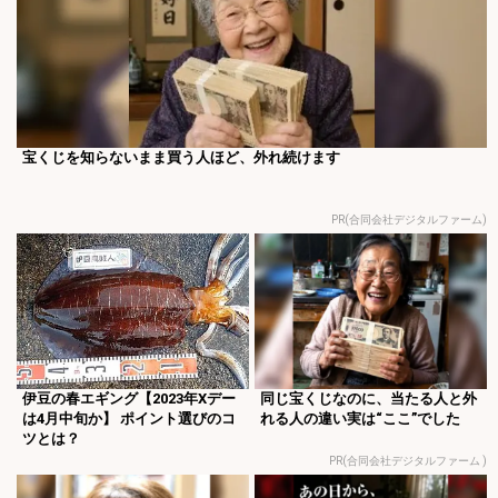
宝くじを知らないまま買う人ほど、外れ続けます
PR(合同会社デジタルファーム)
伊豆の春エギング【2023年Xデー
同じ宝くじなのに、当たる人と外
は4月中旬か】 ポイント選びのコ
れる人の違い実は“ここ”でした
ツとは？
PR(合同会社デジタルファーム )