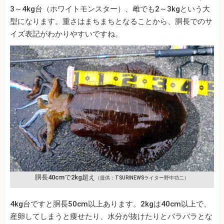
3～4kg台（ホワイトモンスター）、雌でも2～3kgという大
型になります。重さはまちまちとなることから、胴長でのサ
イズ表記がわかりやすいですね。
胴長40cmで2kg超え
（提供：TSURINEWSライター野中功二）
4kg台ですと胴長50cm以上あります。2kgは40cm以上で、
産卵してしまうと痩せたり、水分が抜けたりとバラバラとな