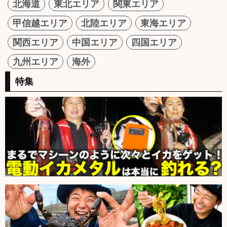
北海道
東北エリア
関東エリア
甲信越エリア
北陸エリア
東海エリア
関西エリア
中国エリア
四国エリア
九州エリア
海外
特集