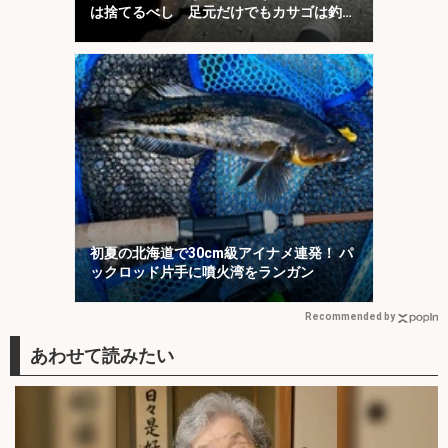
は捨てるべし 足元だけでもカサゴは釣れ
る！
初夏の北海道で30cm級アイナメ連発！ パ
ックロッド片手に噴火湾をランガン
Recommended by