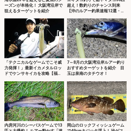
ーズンが本格化！ 大阪湾沿岸で
超え！数釣りのチャンス到来
狙えるターゲットを紹介
【沖のルアー釣果速報12選・愛
知・三重】
「テクニカルなゲームでこそ威
7～8月の大阪湾沿岸ルアー釣り
力発揮！」最新イカメタルロッ
おすすめターゲットを紹介 目
ドでケンサキイカを攻略【福
玉は泉南のタチウオ！
井】
内房河川のシーバスゲームで13
岡山のロックフィッシュゲーム
匹と大爆釣！ ルアー動かす「速
で49cmキジハタ浮上！ 珍ゲス