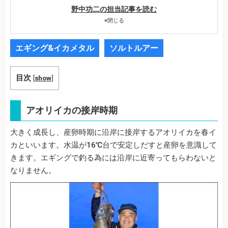
野中功二の担当記事を読む
×
閉じる
エギング&イカメタル
ソルトルアー
目次
[
show
]
アオリイカの接岸時期
大きく成長し、産卵時期に沿岸に接岸するアオリイカを春イ
カといいます。水温が16℃台で安定しだすと産卵を意識して
きます。エギングで釣る為には沿岸に近寄ってもらわないと
なりません。