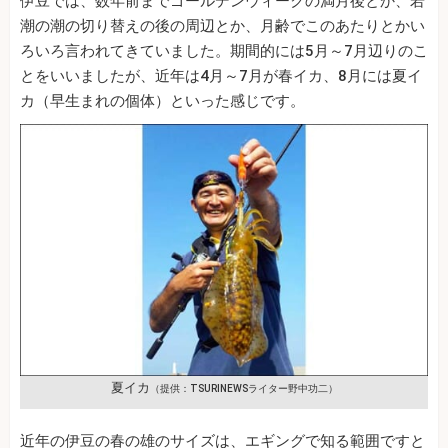
伊豆では、数年前までゴールデンウィークの満月後とか、若
潮の潮の切り替えの後の周辺とか、月齢でこのあたりとかい
ろいろ言われてきていました。期間的には5月～7月辺りのこ
とをいいましたが、近年は4月～7月が春イカ、8月には夏イ
カ（早生まれの個体）といった感じです。
夏イカ
（提供：TSURINEWSライター野中功二）
近年の伊豆の春の雄のサイズは、エギングで知る範囲ですと