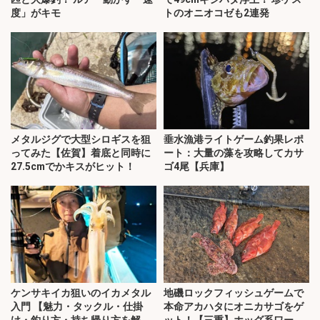
度」がキモ
トのオニオコゼも2連発
メタルジグで大型シロギスを狙
垂水漁港ライトゲーム釣果レポ
ってみた【佐賀】着底と同時に
ート：大量の藻を攻略してカサ
27.5cmでかキスがヒット！
ゴ4尾【兵庫】
ケンサキイカ狙いのイカメタル
地磯ロックフィッシュゲームで
入門 【魅力・タックル・仕掛
本命アカハタにオニカサゴをゲ
け・釣り方・持ち帰り方を解
ット！【三重】ホッグ系ワーム