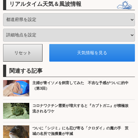
リアルタイム天気＆風波情報
関連する記事
主婦が青イソメを飼育してみた 不吉な予感がついに的中
（第3回）
コロナワクチン需要が増大すると『カブトガニ』が積極放
流されるワケ
ついに「シジミ」にも忍び寄る「クロダイ」の魔の手 茨
城の名所で漁獲量が半減