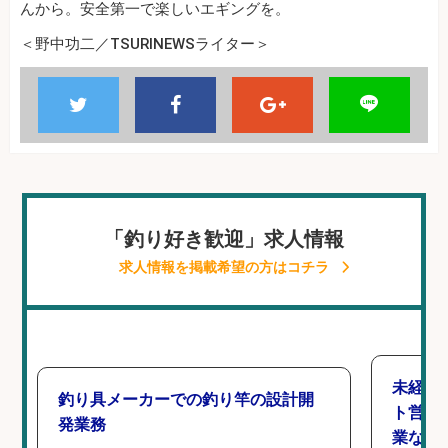
んから。安全第一で楽しいエギングを。
＜野中功二／TSURINEWSライター＞
「釣り好き歓迎」求人情報
求人情報を掲載希望の方はコチラ
未経験
釣り具メーカーでの釣り竿の設計開
ト営業
発業務
業なし