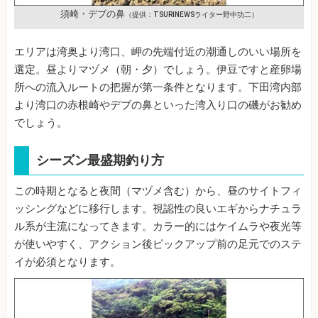
須崎・デブの鼻
（提供：TSURINEWSライター野中功二）
エリアは湾奥より湾口、岬の先端付近の潮通しのいい場所を
選定。昼よりマヅメ（朝・夕）でしょう。伊豆ですと産卵場
所への流入ルートの把握が第一条件となります。下田湾内部
より湾口の赤根崎やデブの鼻といった湾入り口の磯がお勧め
でしょう。
シーズン最盛期釣り方
この時期となると夜間（マヅメ含む）から、昼のサイトフィ
ッシングなどに移行します。視認性の良いエギからナチュラ
ル系が主流になってきます。カラー的にはケイムラや夜光等
が使いやすく、アクション後ピックアップ前の足元でのステ
イが必須となります。