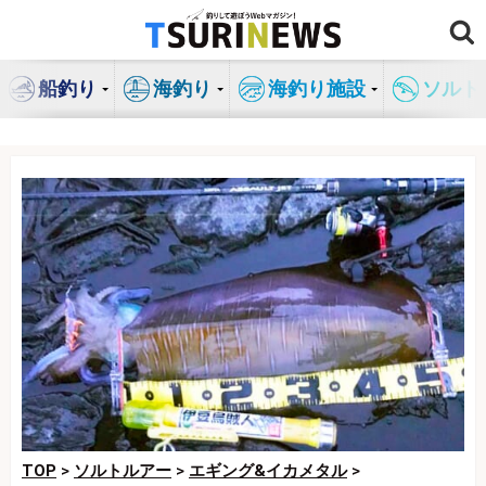
コ
ン
テ
船釣り
海釣り
海釣り施設
ソルト
ン
ツ
へ
ス
キ
ッ
プ
TOP
>
ソルトルアー
>
エギング&イカメタル
>