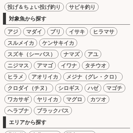
投げ＆ちょい投げ釣り
サビキ釣り
対象魚から探す
アジ
マダイ
ブリ
イサキ
ヒラマサ
スルメイカ
ケンサキイカ
スズキ（シーバス）
ナマズ
アユ
ニジマス
アマゴ
イワナ
タチウオ
ヒラメ
アオリイカ
メジナ（グレ・クロ）
クロダイ（チヌ）
シロギス
ハゼ
マゴチ
ワカサギ
ヤリイカ
マグロ
カツオ
ヘラブナ
ブラックバス
エリアから探す