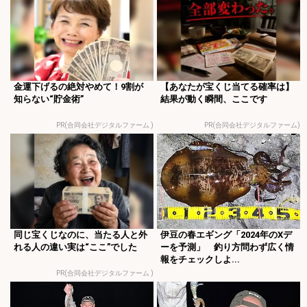
金運下げるの絶対やめて！9割が
【あなたが宝くじ当てる確率は】
知らない“貯金術”
結果が動く瞬間、ここです
PR(合同会社デジタルファーム )
PR(合同会社デジタルファーム)
同じ宝くじなのに、当たる人と外
伊豆の春エギング「2024年のXデ
れる人の違い実は“ここ”でした
ーを予測」 釣り方問わず広く情
報をチェックしよ...
PR(合同会社デジタルファーム )