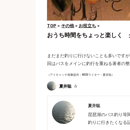
TOP
>
その他
>
お役立ち
>
おうち時間をちょっと楽しく 
まだまだ釣りに行けないことも多いですが
回はバスをメインに釣行を重ねる著者の整
（アイキャッチ画像提供：WEBライター・夏井聡）
夏井聡
夏井聡
琵琶湖のバス釣り等
釣りに行きたくなる