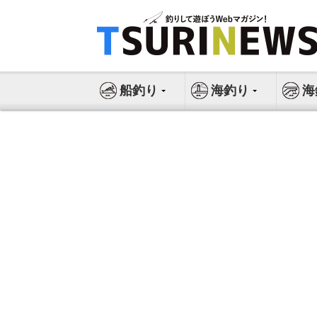
コ
ン
テ
ン
ツ
船釣り
海釣り
海
へ
ス
キ
ッ
プ