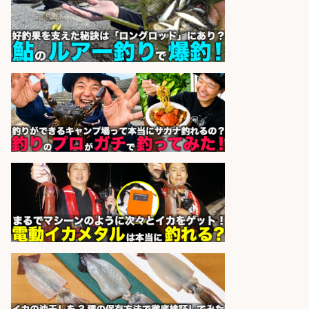
日勤務可/営業事務/軽作業
株式会社パソナ
会社名
sponsored by 求人ボックス
営業事務/「大津市」釣り具メーカ
ーの物流事務・営業アシスタント/
小野駅徒歩6分/「時給1,300円」/大
型連休あり×残業なし×土日祝休み/
滋賀県
株式会社ホットスタッフ滋賀
会社名
sponsored by 求人ボックス
日払いOKで即日収入/製造スタッフ/
「広島市佐伯区」「時給1,200円」
日払いあり/広島市佐伯区内でお魚
のパック詰めや品出し業務/車通勤
OK×未経験歓迎×残業少なめ/広島県