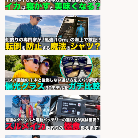
株式会社ホットスタッフ五日市
会社名
sponsored by 求人ボックス
釣り具などの出荷作業～～/工場/製
造
UTグループ株式会社
会社名
sponsored by 求人ボックス
日払いOKで即日収入/製造スタッフ/
「堺市堺区」入社祝金10万円/堺市
堺区の工場で自転車部品や釣り具の
組立/日払いOK・未経験歓迎&土日
祝休みで年間休日126日/大阪府
パーソルファクトリーパートナ
会社名
ーズ株式会社
sponsored by 求人ボックス