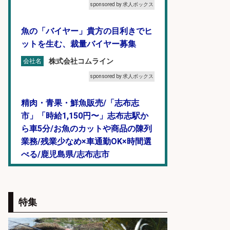
sponsored by 求人ボックス
魚の「バイヤー」貴方の目利きでヒ
ットを生む、裁量バイヤー募集
株式会社コムライン
会社名
sponsored by 求人ボックス
精肉・青果・鮮魚販売/「志布志
市」「時給1,150円〜」志布志駅か
ら車5分/お魚のカットや商品の陳列
業務/残業少なめ×車通勤OK×時間選
べる/鹿児島県/志布志市
株式会社ホットスタッフ鹿児島
会社名
sponsored by 求人ボックス
特集
営業事務/釣り具メーカーでの営業
アシスタントのお仕事/残業なし/即