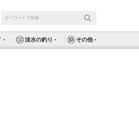
検
検
索:
索
イ
淡水の釣り
その他