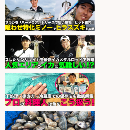
営業事務/「大津市」釣り具メーカ
ーの物流事務・営業アシスタント/
小野駅から徒歩6分/「時給1,300
円」/大型連休あり×残業なし×土日
祝休み/滋賀県
株式会社ホットスタッフ滋賀
会社名
sponsored by 求人ボックス
さらに求人情報を見る