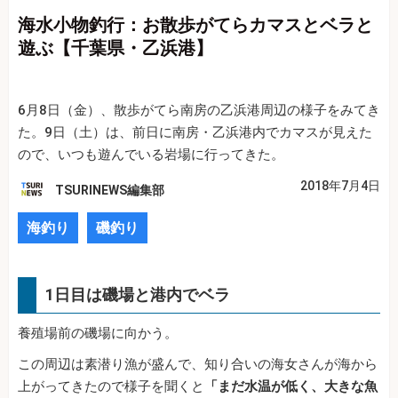
海水小物釣行：お散歩がてらカマスとベラと
遊ぶ【千葉県・乙浜港】
6月8日（金）、散歩がてら南房の乙浜港周辺の様子をみてき
た。9日（土）は、前日に南房・乙浜港内でカマスが見えた
ので、いつも遊んでいる岩場に行ってきた。
2018年7月4日
TSURINEWS編集部
海釣り
磯釣り
1日目は磯場と港内でベラ
養殖場前の磯場に向かう。
この周辺は素潜り漁が盛んで、知り合いの海女さんが海から
上がってきたので様子を聞くと
「まだ水温が低く、大きな魚