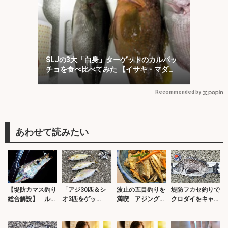
SLJの3大「白身」ターゲットのカルパッ
チョを食べ比べてみた 【イサキ・マダ
イ・キジハタ】
Recommended by
【堤防カマス釣り
「アジ30匹＆シ
波止の五目釣りを
堤防フカセ釣りで
総合解説】 ルア
オ3匹をゲッ
満喫 アジング＆
クロダイをキャッ
ー＆エサの仕掛け
ト！」紀伊長島
エサタチウオ＆サ
チ【千葉・南房】
と釣り方を紹介
港〜奈屋浦漁港で
ビキ釣り【淡路
相浜港と乙浜港を
秋のライトゲーム
島】
転戦