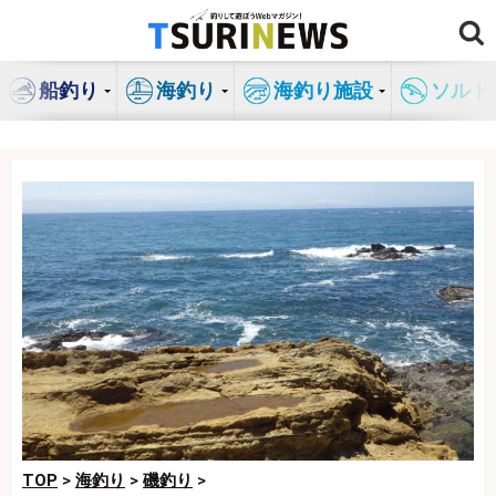
コ
ン
テ
船釣り
海釣り
海釣り施設
ソルト
ン
ツ
へ
ス
キ
ッ
プ
TOP
>
海釣り
>
磯釣り
>