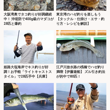
大阪湾奥でタコ釣りが好調継続
東京湾のハゼ釣りを楽しもう
中！ 沖堤防で400g級のマダコが
【タックル・仕掛け・エサ・釣
28匹と爆釣
り方・レシピを解説】
姫路大塩海岸でキス釣りが好
江戸川放水路の桟橋でハゼ釣り
調！お手軽「ライトキャストス
満喫【伊藤遊船】 ズル引き釣法
タイル」で28匹手中【兵庫】
が的中で80匹！