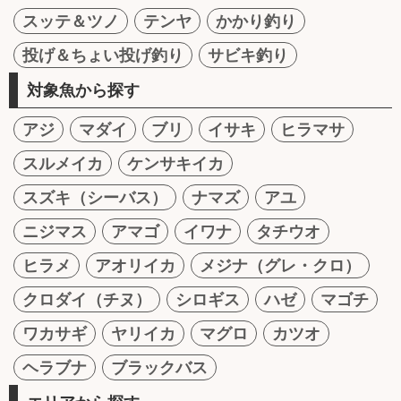
スッテ＆ツノ
テンヤ
かかり釣り
投げ＆ちょい投げ釣り
サビキ釣り
対象魚から探す
アジ
マダイ
ブリ
イサキ
ヒラマサ
スルメイカ
ケンサキイカ
スズキ（シーバス）
ナマズ
アユ
ニジマス
アマゴ
イワナ
タチウオ
ヒラメ
アオリイカ
メジナ（グレ・クロ）
クロダイ（チヌ）
シロギス
ハゼ
マゴチ
ワカサギ
ヤリイカ
マグロ
カツオ
ヘラブナ
ブラックバス