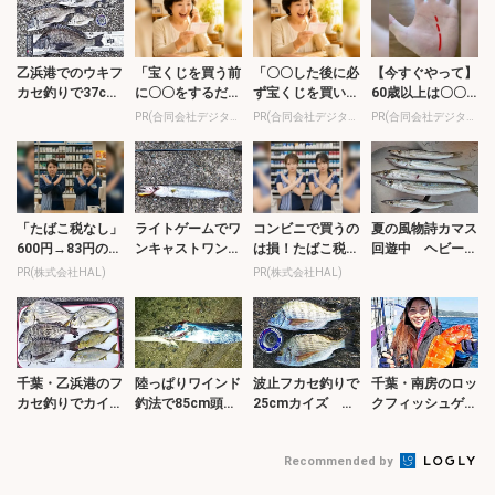
満喫【...
乙浜港でのウキフ
「宝くじを買う前
「〇〇した後に必
【今すぐやって】
カセ釣りで37cm
に〇〇をするだけ
ず宝くじを買いな
60歳以上は〇〇
頭にクロダイ複数
です」7億当選者
さい」貧乏が億万
しないと金運が崩
PR(合同会社デジタルファーム )
PR(合同会社デジタルファーム )
PR(合同会社デジタルファーム )
安打【千葉】
が続出
長者に
壊します
「たばこ税なし」
ライトゲームでワ
コンビニで買うの
夏の風物詩カマス
600円→83円の新
ンキャストワンヒ
は損！たばこ税な
回遊中 ヘビーシ
型タバコに喫煙者
ット 40cm含み
しの新型タバコが
ンキングミノーで
PR(株式会社HAL)
PR(株式会社HAL)
群がる
カマス連発【静
爆売れ中
連発【和歌山県】
岡】
千葉・乙浜港のフ
陸っぱりワインド
波止フカセ釣りで
千葉・南房のロッ
カセ釣りでカイズ
釣法で85cm頭タ
25cmカイズ 珍
クフィッシュゲー
＆へダイ 回遊中
チウオ好調【和歌
ゲストにシロギ
ムで良型アカハタ
のショゴも手中
山・紀の川河口】
ス？【千葉・乙浜
続々顔出し
Recommended by
港】