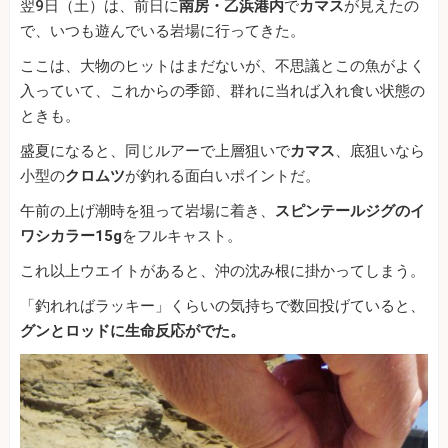
翌9日（土）は、前日に
南房・乙浜港内
で
カマス
が見えたの
で、いつも遊んでいる岩場に行ってきた。
ここは、大物のヒットはまだないが、不思議とこの魚がよく
入っていて、これからの季節、群れに当れば入れ食い状態の
ときも。
盛夏になると、同じルアーで上層狙いで
カマス
、底狙いなら
小型の
クロムツ
が釣れる面白いポイントだ。
午前の上げ潮時を狙って岩場に着き、
スピンテールジグのイ
ワシカラー15g
をフルキャスト。
これ以上ウエイトがあると、沖の沈み根に掛かってしまう。
「釣れればラッキー」くらいの気持ちで数回投げていると、
グンとロッドに生命反応がでた。