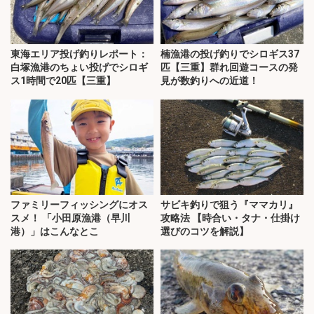
東海エリア投げ釣りレポート：
楠漁港の投げ釣りでシロギス37
白塚漁港のちょい投げでシロギ
匹【三重】群れ回遊コースの発
ス1時間で20匹【三重】
見が数釣りへの近道！
ファミリーフィッシングにオス
サビキ釣りで狙う『ママカリ』
スメ！ 「小田原漁港（早川
攻略法 【時合い・タナ・仕掛け
港）」はこんなとこ
選びのコツを解説】