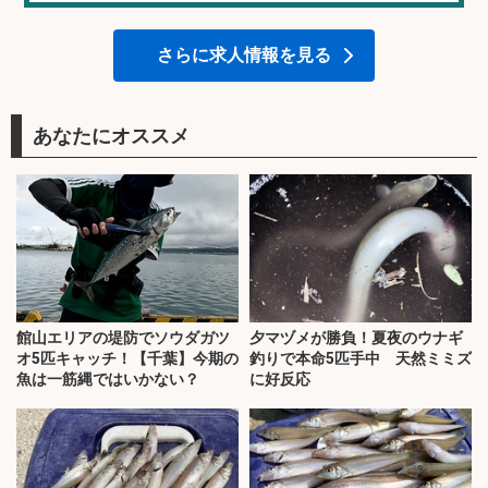
さらに求人情報を見る
あなたにオススメ
館山エリアの堤防でソウダガツ
夕マヅメが勝負！夏夜のウナギ
オ5匹キャッチ！【千葉】今期の
釣りで本命5匹手中 天然ミミズ
魚は一筋縄ではいかない？
に好反応