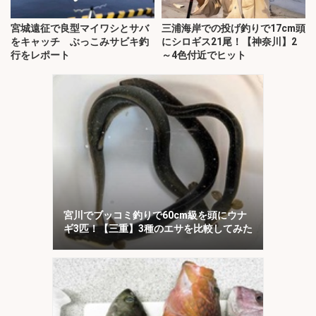
宮城遠征で良型マイワシとサバ
三浦海岸での投げ釣りで17cm頭
をキャッチ ぶっこみサビキ釣
にシロギス21尾！【神奈川】2
行をレポート
～4色付近でヒット
宮川でブッコミ釣りで60cm級を頭にウナ
ギ3匹！【三重】3種のエサを比較してみた