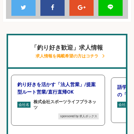
「釣り好き歓迎」求人情報
求人情報を掲載希望の方はコチラ
釣り好きを活かす「法人営業」/提案
語学力
型ルート営業/直行直帰OK
の「海外
株式会社スポーツライフプラネッ
会社名
会社名
ツ
sponsored by 求人ボックス