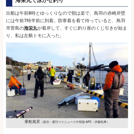
海栄丸で泳がせ釣り
出船は午前8時とゆっくりなので朝は楽で、鳥羽の赤崎岸壁
には午前7時半前に到着。防寒着を着て待っていると、鳥羽
市菅島の
海栄丸
が着岸して、すぐに釣り座のくじ引きが始ま
り、私は左舷トモに入った。
乗船風景
（提供：週刊つりニュース中部版 APC・伊藤拓摩）