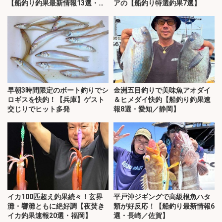
【船釣り釣果最新情報13選・玄
アの【船釣り特選釣果7選】
界灘】
早朝3時間限定のボート釣りでシ
金洲五目釣りで美味魚アオダイ
ロギスを快釣！【兵庫】ゲスト
＆ヒメダイ快釣【船釣り釣果速
交じりでヒット多発
報8選・愛知／静岡】
イカ100匹超え釣果続々！玄界
平戸沖ジギングで高級根魚ハタ
灘・響灘ともに絶好調【夜焚き
類が好反応！【船釣り最新情報6
イカ釣果速報20選・福岡】
選・長崎／佐賀】