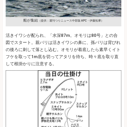
船が集結
（提供：週刊つりニュース中部版 APC・伊藤拓摩）
活きイワシが配られ、「水深87m。オモリは80号」との合
図でスタート。親バリは活きイワシの鼻に、孫バリは背びれ
の後ろに刺して落とし込む。オモリが着底したら素早くイト
フケを取って1m底を切ってアタリを待ち、時々底を取り直
して根掛かりに注意する。