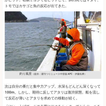
がヒット。右舷ミヨシでもヒットして、胴の間ではマダイ、
トモではカサゴと魚の反応が出てきた。
釣り風景
（提供：週刊つりニュース中部版 APC・伊藤拓摩）
次は自分の番だと集中力アップ。水深もどんどん深くなって
100m。しかし、期待に反してアタリは激渋状態。船を流し
て反応が薄いとアタリを求めての移動が続く。