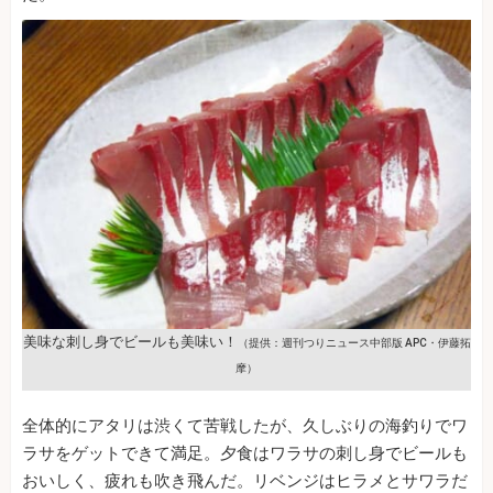
美味な刺し身でビールも美味い！
（提供：週刊つりニュース中部版 APC・伊藤拓
摩）
全体的にアタリは渋くて苦戦したが、久しぶりの海釣りでワ
ラサをゲットできて満足。夕食はワラサの刺し身でビールも
おいしく、疲れも吹き飛んだ。リベンジはヒラメとサワラだ