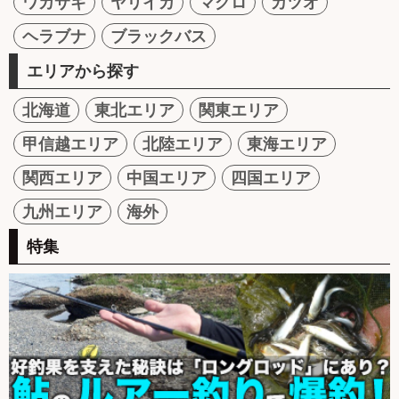
ワカサギ
ヤリイカ
マグロ
カツオ
ヘラブナ
ブラックバス
エリアから探す
北海道
東北エリア
関東エリア
甲信越エリア
北陸エリア
東海エリア
関西エリア
中国エリア
四国エリア
九州エリア
海外
特集