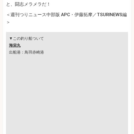
と、闘志メラメラだ！
＜週刊つりニュース中部版 APC・伊藤拓摩／TSURINEWS編
＞
▼この釣り船ついて
海栄丸
出船港：鳥羽赤崎港