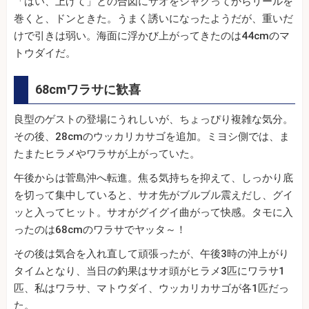
「はい、上げて」との合図にサオをシャクってからリールを
巻くと、ドンときた。うまく誘いになったようだが、重いだ
けで引きは弱い。海面に浮かび上がってきたのは44cmのマ
トウダイだ。
68cmワラサに歓喜
良型のゲストの登場にうれしいが、ちょっぴり複雑な気分。
その後、28cmのウッカリカサゴを追加。ミヨシ側では、ま
たまたヒラメやワラサが上がっていた。
午後からは菅島沖へ転進。焦る気持ちを抑えて、しっかり底
を切って集中していると、サオ先がブルブル震えだし、グイ
ッと入ってヒット。サオがグイグイ曲がって快感。タモに入
ったのは68cmのワラサでヤッタ～！
その後は気合を入れ直して頑張ったが、午後3時の沖上がり
タイムとなり、当日の釣果はサオ頭がヒラメ3匹にワラサ1
匹、私はワラサ、マトウダイ、ウッカリカサゴが各1匹だっ
た。