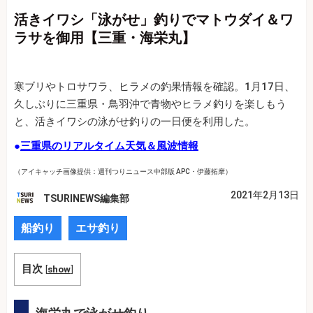
活きイワシ「泳がせ」釣りでマトウダイ＆ワ
ラサを御用【三重・海栄丸】
寒ブリやトロサワラ、ヒラメの釣果情報を確認。1月17日、
久しぶりに三重県・鳥羽沖で青物やヒラメ釣りを楽しもう
と、活きイワシの泳がせ釣りの一日便を利用した。
●
三重県のリアルタイム天気＆風波情報
（アイキャッチ画像提供：週刊つりニュース中部版 APC・伊藤拓摩）
2021年2月13日
TSURINEWS編集部
船釣り
エサ釣り
目次
[
show
]