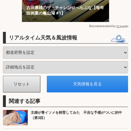
吉田康雄のザ・チャレンジへらぶな【毎年
恒例夏の亀山湖 #1】
Recommended by
リアルタイム天気＆風波情報
関連する記事
主婦が青イソメを飼育してみた 不吉な予感がついに的中
（第3回）