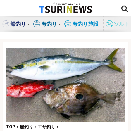
コ
ン
テ
船釣り
海釣り
海釣り施設
ソルト
ン
ツ
へ
ス
キ
ッ
プ
TOP
>
船釣り
>
エサ釣り
>