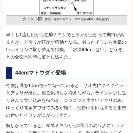
タックル図
（作図：週刊つりニュース中部版 APC・伊藤拓摩）
早くも1流し目から左舷ミヨシでヒラメが上がって期待が高
まるが、アタリが続かず移動となる。弱ったイワシを元気の
いいイワシに取り替えて待機。「水深84m。はい、どうぞ」
との合図と同時に落とし込んだ。
44cmマトウダイ登場
今度は底を1.5m切って待っていると、サオ先にクイクイッ
とアタリが出た。焦る気持ちを抑えながら、ラインを少し送
り込んで食い込みを待つが、コツコツと小さいアタリのみ。
ゆっくり聞きアワせてみるが軽く、仕掛けを回収すると歯型
の付いたイワシが上がってきた。
悔しがっていると、左舷ミヨシから2番目の釣り人にヒラメ