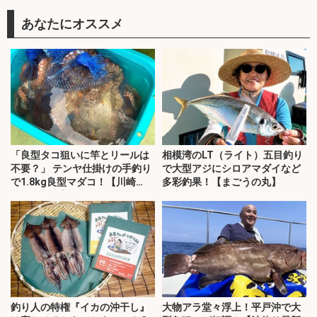
あなたにオススメ
「良型タコ狙いに竿とリールは
相模湾のLT（ライト）五目釣り
不要？」 テンヤ仕掛けの手釣り
で大型アジにシロアマダイなど
で1.8kg良型マダコ！【川崎
多彩釣果！【まごうの丸】
丸・東京湾】
釣り人の特権『イカの沖干し』
大物アラ堂々浮上！平戸沖で大