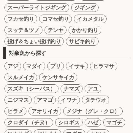
スーパーライトジギング
ジギング
フカセ釣り
コマセ釣り
イカメタル
スッテ＆ツノ
テンヤ
かかり釣り
投げ＆ちょい投げ釣り
サビキ釣り
対象魚から探す
アジ
マダイ
ブリ
イサキ
ヒラマサ
スルメイカ
ケンサキイカ
スズキ（シーバス）
ナマズ
アユ
ニジマス
アマゴ
イワナ
タチウオ
ヒラメ
アオリイカ
メジナ（グレ・クロ）
クロダイ（チヌ）
シロギス
ハゼ
マゴチ