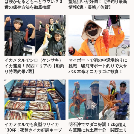
は寝かせるともっとウマい？ 3
型魚狙いが好調！【沖釣り最新
種の保存方法を徹底検証
情報6選・長崎／佐賀】
イカメタルでシロ（ケンサキ）
マイボートで初の中深場釣りに
イカ連発！ 関西エリアの【船釣
挑戦 駿河湾ボート釣りで大サ
り特選釣果7選】
バ＆本命オニカサゴに歓喜！
イカメタルでも良型ヤリイカ
明石沖でマダコ好調！2kg超え
130杯！夜焚きイカ好調キープ
を筆頭にお土産十分 関西エリ