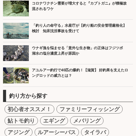
コロナワクチン需要が増大すると『カブトガニ』が積極放
流されるワケ
「釣り人の命守る」水産庁が【釣り船の安全管理厳格化】
検討 知床沈没事故を受けて
ウナギ漁を悩ませる「意外な生き物」の正体はフジツボ
湖水の塩分濃度上昇が原因か
アユルアー釣行で40匹の爆釣！【滋賀】 好釣果を支えたロ
ングロッドの威力とは？
釣り方から探す
初心者オススメ！
ファミリーフィッシング
鮎トモ釣り
エギング
メバリング
アジング
ルアーシーバス
タイラバ