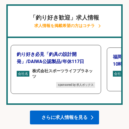
「釣り好き歓迎」求人情報
求人情報を掲載希望の方はコチラ
釣り好き必見「釣具の設計開
福岡「
発」/DAIWA公認製品/年休117日
10時間
株式会社スポーツライフプラネッ
会社名
会社名
ツ
sponsored by 求人ボックス
さらに求人情報を見る