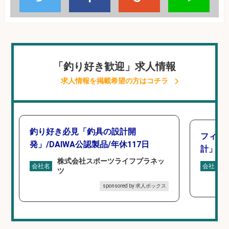
「釣り好き歓迎」求人情報
求人情報を掲載希望の方はコチラ
釣り好き必見「釣具の設計開
フィッ
発」/DAIWA公認製品/年休117日
計」
株式会社スポーツライフプラネッ
会社名
会社名
ツ
sponsored by 求人ボックス