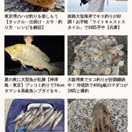
東京湾のハゼ釣りを楽しもう
姫路大塩海岸でキス釣りが好
【タックル・仕掛け・エサ・釣
調！お手軽「ライトキャストス
り方・レシピを解説】
タイル」で28匹手中【兵庫】
夏の夜に大型魚が乱舞【神津
大阪湾奥でタコ釣りが好調継続
島・東京】ブッコミ釣りで74cm
中！ 沖堤防で400g級のマダコが
タマン＆高級魚シブダイをキャ
28匹と爆釣
ッチ！