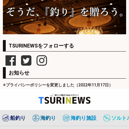
TSURINEWSをフォローする
お知らせ
※プライバシーポリシーを変更しました（2022年11月17日）
船釣り
海釣り
海釣り施設
ソルト