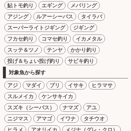
鮎トモ釣り
エギング
メバリング
アジング
ルアーシーバス
タイラバ
スーパーライトジギング
ジギング
フカセ釣り
コマセ釣り
イカメタル
スッテ＆ツノ
テンヤ
かかり釣り
投げ＆ちょい投げ釣り
サビキ釣り
対象魚から探す
アジ
マダイ
ブリ
イサキ
ヒラマサ
スルメイカ
ケンサキイカ
スズキ（シーバス）
ナマズ
アユ
ニジマス
アマゴ
イワナ
タチウオ
ヒラメ
アオリイカ
メジナ（グレ・クロ）