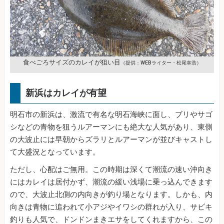
食べごろサイズのカレイが狙い目
（提供：WEBライター・松尾幸浩）
新浜はカレイが有望
明石市の新浜は、激流で有名な明石海峡に面し、ブリやサゴ
シなどの青物を狙うルアーマンにも絶大な人気があり、東側
の大波止には早朝からズラリとルアーマンが並びキャストし
て大盛況となっています。
ただし、心配はご無用。この時期は深くて潮流の速い沖向き
にはカレイは居付かず、潮流の緩い浅場に乗っ込んできます
ので、大波止北側の内向きが釣り場となります。しかも、内
向きは青物に追われて小アジやイワシの群れが入り、サビキ
釣りも人気で、ドンドンまきエサをしてくれますから、この