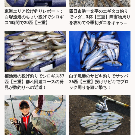
東海エリア投げ釣りレポート：
四日市港一文字のエギタコ釣り
白塚漁港のちょい投げでシロギ
でマダコ3杯【三重】障害物周り
ス1時間で20匹【三重】
を攻めて今季初ダコをキャッ
チ！
楠漁港の投げ釣りでシロギス37
白子漁港のサビキ釣りでサッパ
匹【三重】群れ回遊コースの発
26匹【三重】投げサビキでブロ
見が数釣りへの近道！
ック周りを狙い撃ち！