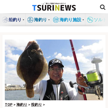
コ
ン
テ
船釣り
海釣り
海釣り施設
ソルト
ン
ツ
へ
ス
キ
ッ
プ
TOP
>
海釣り
>
投釣り
>