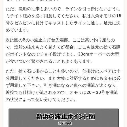
ただ、漁船の往来も多いので、ラインを引っ掛けないように
ミチイト沈めを必ず用意してください。私は六角オモリの15
号をゼムピンに付けてキャストしたラインに通し、足元に沈
めています。
次は図のBの小波止白灯台先端部。ここは高い釣り座なの
で、漁船の往来もよく見えて好都合。ここも足元の捨て石際
がポイントなのでチョイ投げでよく、30cmオーバーの大型
が食いついて驚かされることもよくあります。
ただ、捨て石に掛かることも多いので、仕掛けのスペアは十
分用意してください。また大物に対応するためにもタモは必
ず用意して下さい。引き潮になると東への潮流が速くなり、
近投でも仕掛けが流されるので、オモリは20～30号を潮流
の状況によって使い分けてください。