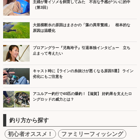
主婦が青イソメを飼育してみた 不吉な予感がついに的中
（第3回）
大規模断水の原因はまさかの「藻の異常繁殖」 根本的な
原因は温暖化
プロアングラー『児島玲子』引退単独インタビュー 立ち
止まって考えたい
キャスト時に【ラインの糸抜けが悪くなる原因5選】 ライン
劣化にもご注意を
アユルアー釣行で40匹の爆釣！【滋賀】 好釣果を支えたロ
ングロッドの威力とは？
釣り方から探す
初心者オススメ！
ファミリーフィッシング