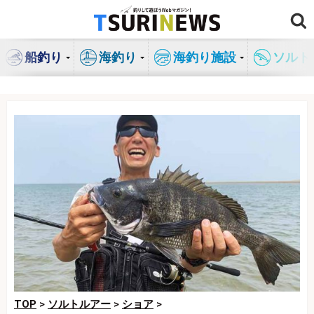
コ
ン
テ
船釣り
海釣り
海釣り施設
ソルト
ン
ツ
へ
ス
キ
ッ
プ
TOP
>
ソルトルアー
>
ショア
>