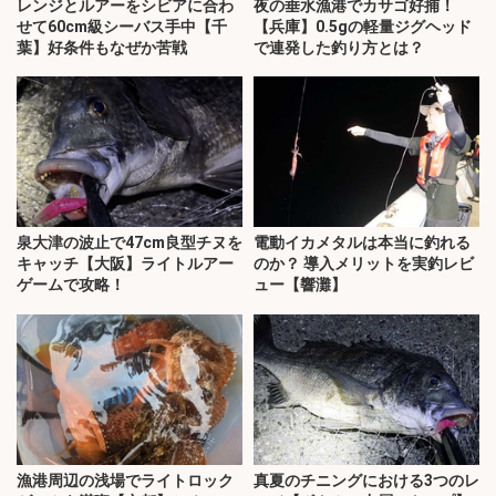
レンジとルアーをシビアに合わ
夜の垂水漁港でカサゴ好捕！
せて60cm級シーバス手中【千
【兵庫】0.5gの軽量ジグヘッド
葉】好条件もなぜか苦戦
で連発した釣り方とは？
泉大津の波止で47cm良型チヌを
電動イカメタルは本当に釣れる
キャッチ【大阪】ライトルアー
のか？ 導入メリットを実釣レビ
ゲームで攻略！
ュー【響灘】
漁港周辺の浅場でライトロック
真夏のチニングにおける3つのレ