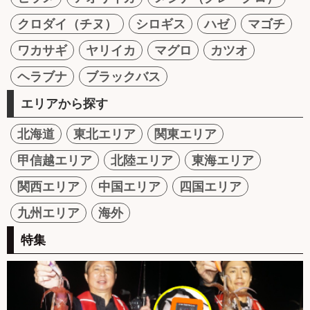
クロダイ（チヌ）
シロギス
ハゼ
マゴチ
ワカサギ
ヤリイカ
マグロ
カツオ
ヘラブナ
ブラックバス
エリアから探す
北海道
東北エリア
関東エリア
甲信越エリア
北陸エリア
東海エリア
関西エリア
中国エリア
四国エリア
九州エリア
海外
特集