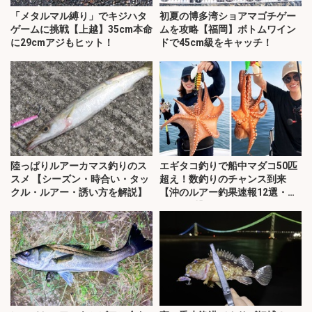
「メタルマル縛り」でキジハタ
初夏の博多湾ショアマゴチゲー
ゲームに挑戦【上越】35cm本命
ムを攻略【福岡】ボトムワイン
に29cmアジもヒット！
ドで45cm級をキャッチ！
陸っぱりルアーカマス釣りのス
エギタコ釣りで船中マダコ50匹
スメ 【シーズン・時合い・タッ
超え！数釣りのチャンス到来
クル・ルアー・誘い方を解説】
【沖のルアー釣果速報12選・愛
知・三重】