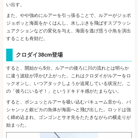
い出す。
また、やや強めにルアーを引っ張ることで、ルアーがジョボ
ジョボッと海面をかくはんし、水しぶきを飛ばすスプラッシ
ュアクションなどの変化を与え、海面を逃げ惑う小魚を演出
することも有効だ。
クロダイ38cm登場
すると、開始から5分。ルアーの後ろに川の流れとは明らか
に違う波紋が浮かび上がった。これはクロダイがルアーをロ
ックオンし、いつアタックしようか追尾している状況だ。こ
の「後ろにいるぞ！」というドキドキ感がたまらない。
すると、ボシュッとルアーを吸い込むバキューム音から、バ
シャンッと銀ピカの魚体が海面へと飛び出した。ロッドは強
く締め込まれ、ゴンゴンとサオ先をたたきながらの横走りが
始まった。