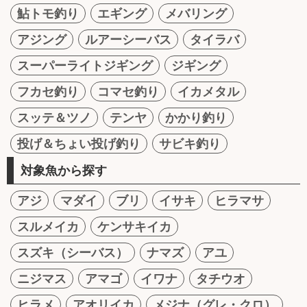
鮎トモ釣り
エギング
メバリング
アジング
ルアーシーバス
タイラバ
スーパーライトジギング
ジギング
フカセ釣り
コマセ釣り
イカメタル
スッテ＆ツノ
テンヤ
かかり釣り
投げ＆ちょい投げ釣り
サビキ釣り
対象魚から探す
アジ
マダイ
ブリ
イサキ
ヒラマサ
スルメイカ
ケンサキイカ
スズキ（シーバス）
ナマズ
アユ
ニジマス
アマゴ
イワナ
タチウオ
ヒラメ
アオリイカ
メジナ（グレ・クロ）