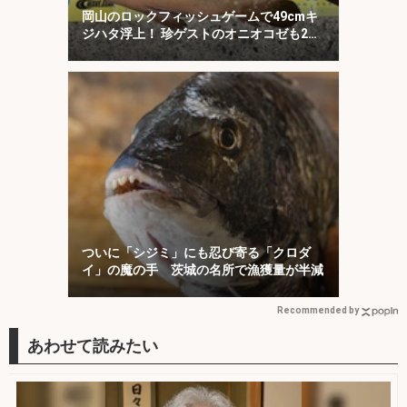
岡山のロックフィッシュゲームで49cmキ
ジハタ浮上！ 珍ゲストのオニオコゼも2連
発
ついに「シジミ」にも忍び寄る「クロダ
イ」の魔の手 茨城の名所で漁獲量が半減
Recommended by