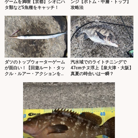
ゲームを満喫【京都】シオにハ
ンジ【ボトム・中層・トップ】
タ類など5魚種をキャッチ！
攻略法
ダツのトップウォーターゲーム
汽水域でのライトチニングで
が面白い！【回遊ルート・タッ
47cmチヌ浮上【泉大津・大阪】
クル・ルアー・アクションを解
真夏の時合いは一瞬？
説】