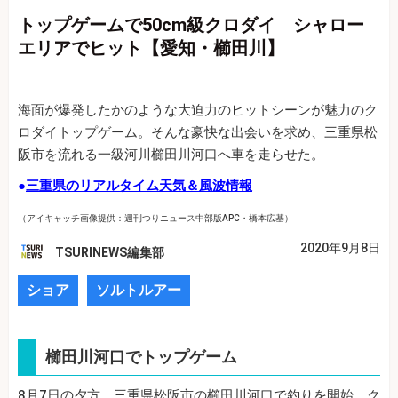
トップゲームで50cm級クロダイ シャロー
エリアでヒット【愛知・櫛田川】
海面が爆発したかのような大迫力のヒットシーンが魅力のク
ロダイトップゲーム。そんな豪快な出会いを求め、三重県松
阪市を流れる一級河川櫛田川河口へ車を走らせた。
●
三重県のリアルタイム天気＆風波情報
（アイキャッチ画像提供：週刊つりニュース中部版APC・橋本広基）
2020年9月8日
TSURINEWS編集部
ショア
ソルトルアー
櫛田川河口でトップゲーム
8月7日の夕方、三重県松阪市の櫛田川河口で釣りを開始。ク