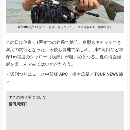
48cmのクロダイ
（提供：週刊つりニュース中部版APC・橋本広基）
この日は仲良く1匹ずつの釣果で納竿。良型もキャッチでき
満足の釣行となった。今後も各地で楽しめ、川の河口など水
深1m程度のシャロー（浅瀬）が狙いめとなる。夏の海面爆
裂を楽しんでみてはいかがだろう。
＜週刊つりニュース中部版 APC・橋本広基／TSURINEWS編
＞
▼この釣り場について
櫛田川河口