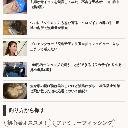
主婦が青イソメを飼育してみた 不吉な予感がついに的中
（第3回）
ついに「シジミ」にも忍び寄る「クロダイ」の魔の手 茨
城の名所で漁獲量が半減
プロアングラー『児島玲子』引退単独インタビュー 立ち
止まって考えたい
100円均一ショップで買うことができる【ワカサギ釣りの必
携小道具4選】
魚介類の揚げ物は美味しいけど油跳ねがち！ 破裂防止対策
と飛び散った油の処理について解説！
釣り方から探す
初心者オススメ！
ファミリーフィッシング