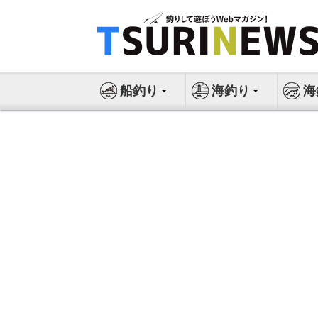
コ
ン
テ
ン
ツ
船釣り
海釣り
海
へ
ス
キ
ッ
プ