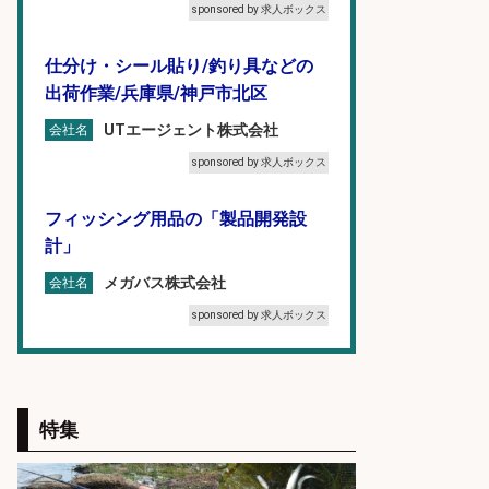
sponsored by 求人ボックス
仕分け・シール貼り/釣り具などの
出荷作業/兵庫県/神戸市北区
UTエージェント株式会社
会社名
sponsored by 求人ボックス
フィッシング用品の「製品開発設
計」
メガバス株式会社
会社名
sponsored by 求人ボックス
魚の「バイヤー」貴方の目利きでヒ
ットを生む、裁量バイヤー募集
特集
株式会社コムライン
会社名
sponsored by 求人ボックス