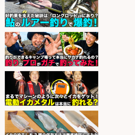
和食, 日本料理・懐石料理/店長・店
長候補/本物を知る大人の隠れ家!魚
の価値を上げ、地域を元気に!店長候
補募集
酒場あらかぶ 酒場あらかぶ
会社名
sponsored by 求人ボックス
レジ打ち/日払いOK/おさかなの三枚
おろし/新潟県/小千谷市
株式会社G&G
会社名
sponsored by 求人ボックス
釣り具などの出荷作業～～/工場/製
造
UTグループ株式会社
会社名