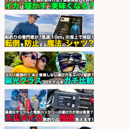
sponsored by 求人ボックス
営業事務/釣り具メーカーでの営業
アシスタントのお仕事/残業なし/即
日勤務可/営業事務/軽作業
株式会社パソナ
会社名
sponsored by 求人ボックス
精肉・青果・鮮魚販売/「志布志
市」お魚のカットや商品の陳列スタ
ッフ/志布志市/「時給1,150円〜」/
未経験歓迎×残業少なめ×車通勤OK/
鹿児島県
株式会社ホットスタッフ鹿児島
会社名
sponsored by 求人ボックス