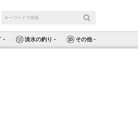
検
検
索:
索
イ
淡水の釣り
その他