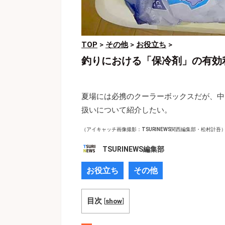
TOP
>
その他
>
お役立ち
>
釣りにおける「保冷剤」の有効
夏場には必携のクーラーボックスだが、中
扱いについて紹介したい。
（アイキャッチ画像撮影：TSURINEWS関西編集部・松村計吾
TSURINEWS編集部
お役立ち
その他
目次
[
show
]