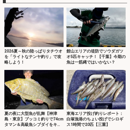
2026夏～秋の陸っぱりタチウオ
館山エリアの堤防でソウダガツ
を「ライトなテンヤ釣り」で攻
オ5匹キャッチ！【千葉】今期の
略しよう！
魚は一筋縄ではいかない？
夏の夜に大型魚が乱舞【神津
東海エリア投げ釣りレポート：
島・東京】ブッコミ釣りで74cm
白塚漁港のちょい投げでシロギ
タマン＆高級魚シブダイをキャ
ス1時間で20匹【三重】