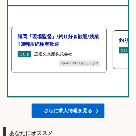
福岡「現場監督」/釣り好き歓迎/残業
釣り具
10時間/経験者歓迎
会社名
広松久水産株式会社
会社名
sponsored by 求人ボックス
さらに求人情報を見る
あなたにオススメ