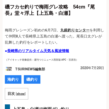
磯フカセ釣りで梅雨グレ攻略 54cm『尾
長』堂々浮上【上五島・白瀬】
梅雨グレシーズン初めの6月7日、
丸銀釣りセンター
を利用し
て仲間8人で長崎県上五島の白瀬へ渡った。尾長口太グレが
乱舞した釣行をレポートしたい。
●
長崎県のリアルタイム天気＆風波情報
（アイキャッチ画像提供：週刊つりニュース西部版 APC・宮原浩）
2020年7月20日
TSURINEWS編集部
海釣り
磯釣り
目次
[
show
]