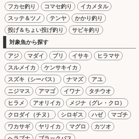
フカセ釣り
コマセ釣り
イカメタル
スッテ＆ツノ
テンヤ
かかり釣り
投げ＆ちょい投げ釣り
サビキ釣り
対象魚から探す
アジ
マダイ
ブリ
イサキ
ヒラマサ
スルメイカ
ケンサキイカ
スズキ（シーバス）
ナマズ
アユ
ニジマス
アマゴ
イワナ
タチウオ
ヒラメ
アオリイカ
メジナ（グレ・クロ）
クロダイ（チヌ）
シロギス
ハゼ
マゴチ
ワカサギ
ヤリイカ
マグロ
カツオ
ヘラブナ
ブラックバス