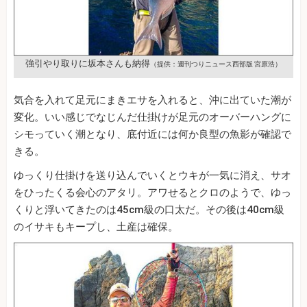
強引やり取りに坂本さんも納得
（提供：週刊つりニュース西部版 宮原浩）
気合を入れて足元にまきエサを入れると、沖に出ていた潮が
変化。いい感じでなじんだ仕掛けが足元のオーバーハングに
シモっていく潮となり、底付近には何か良型の魚影が確認で
きる。
ゆっくり仕掛けを送り込んでいくとウキが一気に消え、サオ
をひったくる会心のアタリ。アワせるとクロのようで、ゆっ
くりと浮いてきたのは45cm級の口太だ。その後は40cm級
のイサキもキープし、土産は確保。