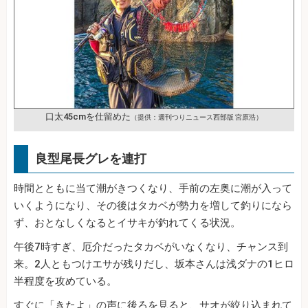
口太
45cmを仕留めた
（提供：週刊つりニュース西部版 宮原浩）
良型尾長グレを連打
時間とともに当て潮がきつくなり、手前の左奥に潮が入って
いくようになり、その後はタカベが勢力を増して釣りになら
ず、おとなしくなるとイサキが釣れてくる状況。
午後7時すぎ、厄介だったタカベがいなくなり、チャンス到
来。2人ともつけエサが残りだし、坂本さんは浅ダナの1ヒロ
半程度を攻めている。
すぐに「きたよ」の声に後ろを見ると、サオが絞り込まれて