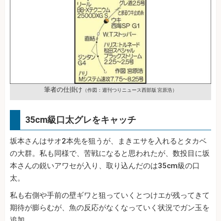
筆者の仕掛け
（作図：週刊つりニュース西部版 宮原浩）
35cm級口太グレをキャッチ
坂本さんはサオ2本先を狙うが、まきエサを入れるとタカベ
の大群。私も同様で、苦戦になると思われたが、数投目に坂
本さんの鋭いアワセが入り、取り込んだのは35cm級の口
太。
私も右側や手前の壁ギワと狙っていくとつけエが残ってきて
期待が膨らむが、魚の反応がなくなっていく状況でガン玉を
追加。