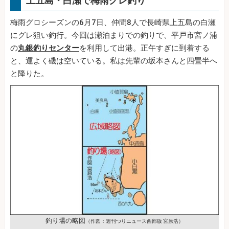
上五島・白瀬で梅雨グレ釣り
梅雨グロシーズンの6月7日、仲間8人で長崎県上五島の白瀬
にグレ狙い釣行。今回は瀬泊まりでの釣りで、平戸市宮ノ浦
の
丸銀釣りセンター
を利用して出港。正午すぎに到着する
と、運よく磯は空いている。私は先輩の坂本さんと四畳半へ
と降りた。
釣り場の略図
（作図：週刊つりニュース西部版 宮原浩）