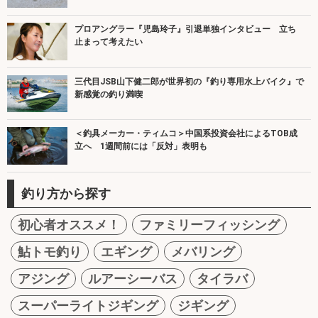
プロアングラー『児島玲子』引退単独インタビュー 立ち
止まって考えたい
三代目JSB山下健二郎が世界初の『釣り専用水上バイク』で
新感覚の釣り満喫
＜釣具メーカー・ティムコ＞中国系投資会社によるTOB成
立へ 1週間前には「反対」表明も
釣り方から探す
初心者オススメ！
ファミリーフィッシング
鮎トモ釣り
エギング
メバリング
アジング
ルアーシーバス
タイラバ
スーパーライトジギング
ジギング