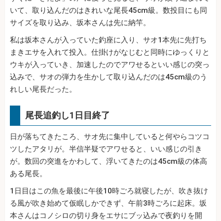
いて、取り込んだのはきれいな尾長45cm級。数投目にも同
サイズを取り込み、坂本さんは先に納竿。
私は坂本さんが入っていた釣座に入り、サオ1本先に先打ち
まきエサを入れて投入。仕掛けがなじむと同時にゆっくりと
ウキが入っていき、加速したのでアワせるといい感じの突っ
込みで、サオの弾力を生かして取り込んだのは45cm級のう
れしい尾長だった。
尾長追釣し1日目終了
日が落ちてきたころ、サオ先に集中していると何やらコツコ
ツしたアタリが。半信半疑でアワせると、いい感じの引き
が。数回の突進をかわして、浮いてきたのは45cm級の体高
ある尾長。
1日目はこの魚を最後に午後10時ごろ就寝したが、吹き抜け
る風が吹き始めて仮眠しかできず、午前3時ごろに起床。坂
本さんはコノシロの切り身をエサにブッ込みで夜釣りを開