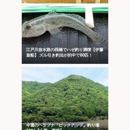
江戸川放水路の桟橋でハゼ釣り満喫【伊藤
遊船】 ズル引き釣法が的中で80匹！
今週のヘラブナ「ピックアップ」釣り場