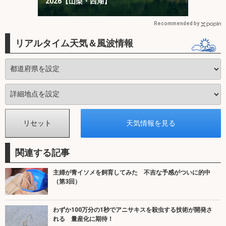
2026【山梨・西湖】
Recommended by
リアルタイム天気＆風波情報
関連する記事
主婦が青イソメを飼育してみた 不吉な予感がついに的中
（第3回）
わずか100万分の1秒でアニサキスを殺虫する技術が開発さ
れる 量産化に期待！