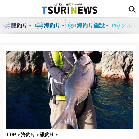
コ
ン
テ
船釣り
海釣り
海釣り施設
ソルト
ン
ツ
へ
ス
キ
ッ
プ
TOP
>
海釣り
>
磯釣り
>