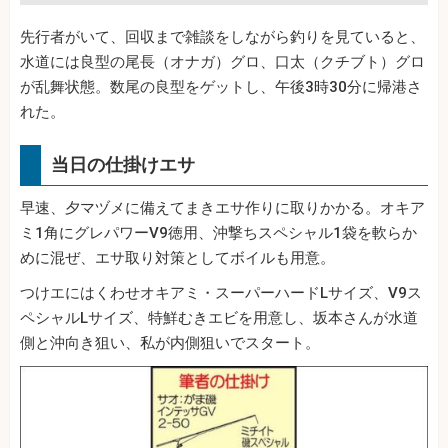
先行者がいて、回収まで雑談をしながら釣りを見ていると、
水道には良型の尾長（オナガ）グロ、口太（クチブト）グロ
が乱舞状態。数尾の良型をゲットし、午後3時30分に帰港さ
れた。
当日の仕掛けエサ
早速、夕マヅメに備えてまきエサ作りに取りかかる。オキア
ミ1角にグレパワーV9徳用、沖撃ちスペシャル1袋を軟らか
めに混ぜ、エサ取り対策としてボイルも用意。
つけエにはくわせオキアミ・スーパーハードLサイズ、V9ス
ペシャルLサイズ、特鮮むきエビを用意し、坂本さんが水道
側と沖向き狙い、私が内側狙いでスタート。