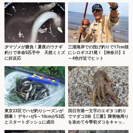
ッチ！
夕マヅメが勝負！夏夜のウナギ
三浦海岸での投げ釣りで17cm頭
釣りで本命5匹手中 天然ミミズ
にシロギス21尾！【神奈川】2
に好反応
～4色付近でヒット
東京23区でハゼ釣りシーズンが
四日市港一文字のエギタコ釣り
開幕！ デキハゼ5～10cmが52匹
でマダコ3杯【三重】障害物周り
とスタートダッシュに成功
を攻めて今季初ダコをキャッ
チ！