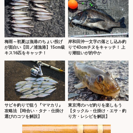
梅雨～初夏は漁港のちょい投げ
岸和田沖一文字の落とし込み釣
が面白い【田ノ浦漁港】15cm級
りで43cmチヌをキャッチ！ 上
キス16匹をキャッチ！
り潮狙いが的中か
サビキ釣りで狙う『ママカリ』
東京湾のハゼ釣りを楽しもう
攻略法 【時合い・タナ・仕掛け
【タックル・仕掛け・エサ・釣
選びのコツを解説】
り方・レシピを解説】