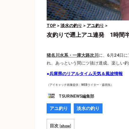
TOP
>
淡水の釣り
>
アユ釣り
>
友釣りで遡上アユ連発 1時間
猪名川水系・一庫大路次川
に、6月24日
れ、あっという間にツ抜け達成。楽しい釣
●
兵庫県のリアルタイム天気＆風波情報
（アイキャッチ画像提供：WEBライター・森雨魚）
TSURINEWS編集部
アユ釣り
淡水の釣り
目次
[
show
]