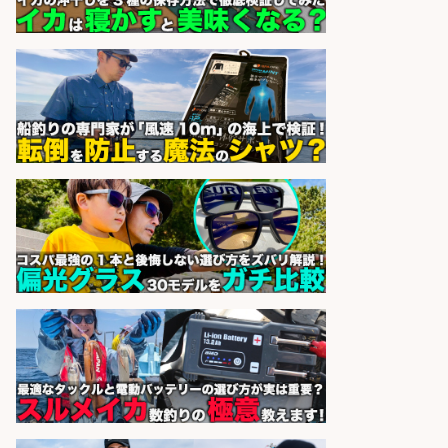
仕事です
株式会社スタッフサービス エン
会社名
ジニアガイド
sponsored by 求人ボックス
レジカウンター/お釣りの計算不要
の簡単レジ 未経験も安心の研修あり
1日2h
オーケー株式会社
会社名
sponsored by 求人ボックス
レジカウンター/夕方勤務で時給UP
お釣りの計算不要の簡単レジ1日2時
間
オーケー株式会社
会社名
sponsored by 求人ボックス