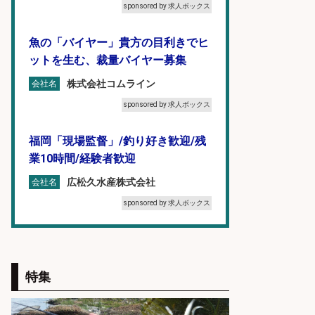
sponsored by 求人ボックス
魚の「バイヤー」貴方の目利きでヒ
ットを生む、裁量バイヤー募集
株式会社コムライン
会社名
sponsored by 求人ボックス
福岡「現場監督」/釣り好き歓迎/残
業10時間/経験者歓迎
広松久水産株式会社
会社名
sponsored by 求人ボックス
コンビニ/広島県/調理なし・軽作業
スタート お魚のパック詰め 品出し/
週4日から勤務OK/希望休が取得で
特集
きる