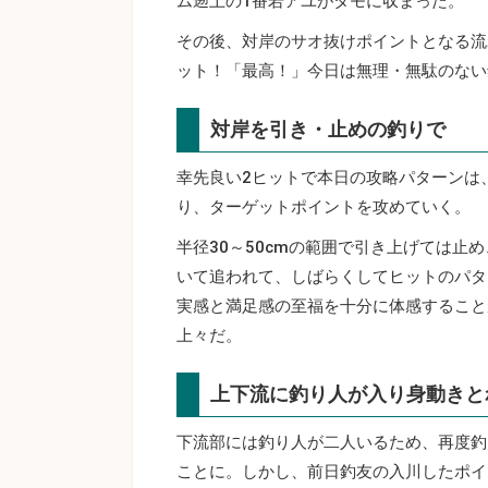
ム遡上の1番若アユがタモに収まった。
その後、対岸のサオ抜けポイントとなる流
ット！「最高！」今日は無理・無駄のない
対岸を引き・止めの釣りで
幸先良い2ヒットで本日の攻略パターンは
り、ターゲットポイントを攻めていく。
半径30～50cmの範囲で引き上げては
いて追われて、しばらくしてヒットのパタ
実感と満足感の至福を十分に体感すること
上々だ。
上下流に釣り人が入り身動きと
下流部には釣り人が二人いるため、再度釣
ことに。しかし、前日釣友の入川したポイ