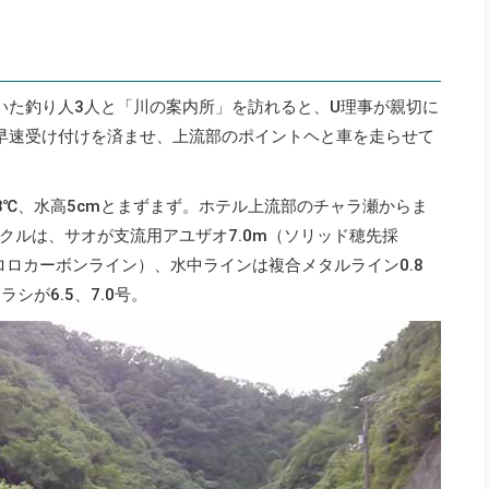
いた釣り人3人と「川の案内所」を訪れると、U理事が親切に
早速受け付けを済ませ、上流部のポイントヘと車を走らせて
8℃、水高5cmとまずまず。ホテル上流部のチャラ瀬からま
クルは、サオが支流用アユザオ7.0m（ソリッド穂先採
ロロカーボンライン）、水中ラインは複合メタルライン0.8
ラシが6.5、7.0号。