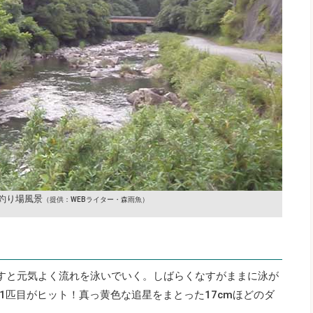
釣り場風景
（提供：WEBライター・森雨魚）
通すと元気よく流れを泳いでいく。しばらくなすがままに泳が
1匹目がヒット！真っ黄色な追星をまとった17cmほどのダ