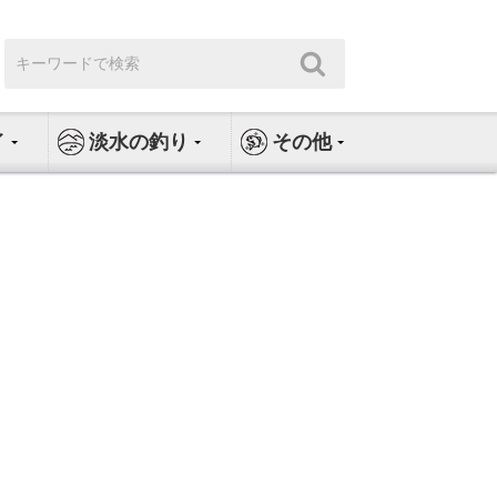
検
検
索:
索
イ
淡水の釣り
その他