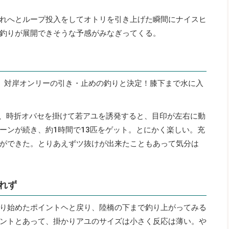
れへとループ投入をしてオトリを引き上げた瞬間にナイスヒ
釣りが展開できそうな予感がみなぎってくる。
、対岸オンリーの引き・止めの釣りと決定！膝下まで水に入
止め、時折オバセを掛けて若アユを誘発すると、目印が左右に動
ーンが続き、約1時間で13匹をゲット。とにかく楽しい。充
ができた。とりあえずツ抜けが出来たこともあって気分は
れず
り始めたポイントヘと戻り、陸橋の下まで釣り上がってみる
ントとあって、掛かりアユのサイズは小さく反応は薄い。や