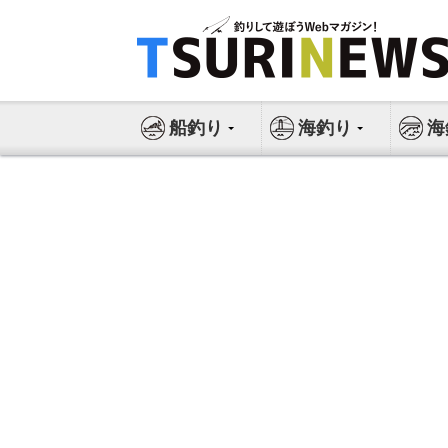
コ
ン
テ
ン
ツ
船釣り
海釣り
海
へ
ス
キ
ッ
プ