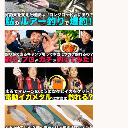
株式会社ホットスタッフ五日市
会社名
sponsored by 求人ボックス
レジカウンター/夕方勤務で時給UP
お釣りの計算不要の簡単レジ1日2時
間
オーケー株式会社
会社名
sponsored by 求人ボックス
配達/ドライバー/ドライバー補助 魚
の梱包 年齢経験不問/完全週休2日で
最低月収33万円保証
株式会社ワイズ
会社名
sponsored by 求人ボックス
「魚の養殖に関するプロジェクト 」
試験実験業務/総合メーカーでのお