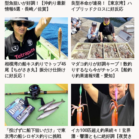
型魚狙いが好調！【沖釣り最新
良型本命が連発！【東京湾】ハ
情報6選・長崎／佐賀】
イブリッドクロスに好反応
相模湾の船キス釣りでトップ45
マダコ釣りが好調キープ！数釣
尾【ちがさき丸】振分け仕掛け
りするなら今がチャンス【船釣
に好反応！
り釣果速報9選・愛知】
「投げずに船下狙いだけ」で東
イカ100匹超え釣果続々！玄界
京湾の船シロギス釣りに挑戦
灘・響灘ともに絶好調【夜焚き