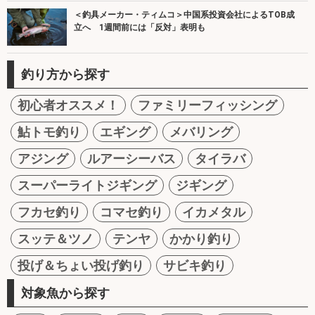
＜釣具メーカー・ティムコ＞中国系投資会社によるTOB成
立へ 1週間前には「反対」表明も
釣り方から探す
初心者オススメ！
ファミリーフィッシング
鮎トモ釣り
エギング
メバリング
アジング
ルアーシーバス
タイラバ
スーパーライトジギング
ジギング
フカセ釣り
コマセ釣り
イカメタル
スッテ＆ツノ
テンヤ
かかり釣り
投げ＆ちょい投げ釣り
サビキ釣り
対象魚から探す