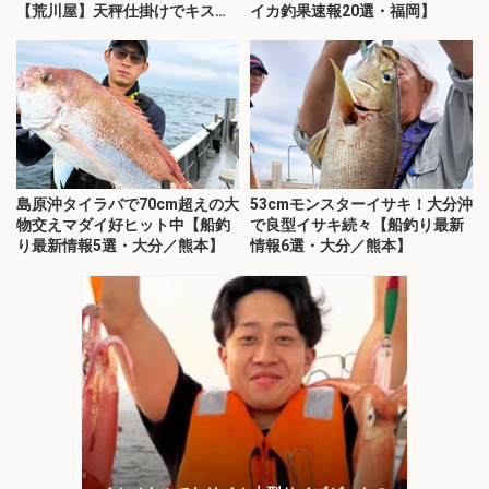
【荒川屋】天秤仕掛けでキス約
イカ釣果速報20選・福岡】
70匹！
島原沖タイラバで70cm超えの大
53cmモンスターイサキ！大分沖
物交えマダイ好ヒット中【船釣
で良型イサキ続々【船釣り最新
り最新情報5選・大分／熊本】
情報6選・大分／熊本】