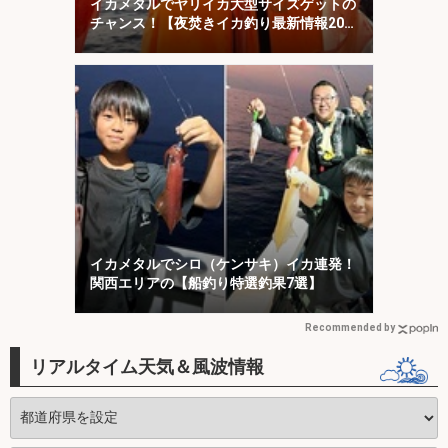
イカメタルでヤリイカ大型サイズゲットの
チャンス！【夜焚きイカ釣り最新情報20
選・福岡】
イカメタルでシロ（ケンサキ）イカ連発！
関西エリアの【船釣り特選釣果7選】
Recommended by
リアルタイム天気＆風波情報