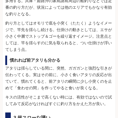
多用する。兵庫・姫路沖の家島諸島周辺の船釣りなどでは定
番の釣り方だが、状況によっては他のエリアでもかなり有効
な釣りとなる。
釣り方としてはオモリで底を小突く（たたく）ようなイメー
ジで、竿先を揺らし続ける。仕掛けの動きとしては、エサが
小さく中層でストップ＆ゴーを繰り返すイメージ。注意点と
しては、竿を揺らすのに気を取られると、つい仕掛けが浮い
てしまう点。
慣れれば前アタリも分かる
アタリは揺らしている間に、突然、ガガガンと強烈な引きが
伝わってくる。実はその前に、小さく食いアタリの反応が出
ていて、慣れてくると、前アタリの瞬間に少し小突くのを止
めて「食わせの間」を作ってやると食いが良くなる。
キスの活性がそこまで高くない時には、有効ではないので試
してみて反応がなければすぐに釣り方をかえた方が良い。
3.超スローな誘い