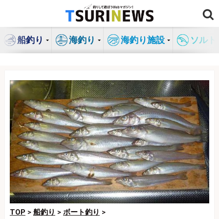
コ
ン
テ
船釣り
海釣り
海釣り施設
ソルト
ン
ツ
へ
ス
キ
ッ
プ
TOP
>
船釣り
>
ボート釣り
>