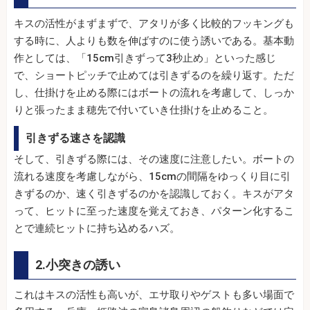
キスの活性がまずまずで、アタリが多く比較的フッキングも
する時に、人よりも数を伸ばすのに使う誘いである。基本動
作としては、「15cm引きずって3秒止め」といった感じ
で、ショートピッチで止めては引きずるのを繰り返す。ただ
し、仕掛けを止める際にはボートの流れを考慮して、しっか
りと張ったまま穂先で付いていき仕掛けを止めること。
引きずる速さを認識
そして、引きずる際には、その速度に注意したい。ボートの
流れる速度を考慮しながら、15cmの間隔をゆっくり目に引
きずるのか、速く引きずるのかを認識しておく。キスがアタ
って、ヒットに至った速度を覚えておき、パターン化するこ
とで連続ヒットに持ち込めるハズ。
2.小突きの誘い
これはキスの活性も高いが、エサ取りやゲストも多い場面で