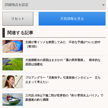
関連する記事
主婦が青イソメを飼育してみた 不吉な予感がついに的中
（第3回）
大規模断水の原因はまさかの「藻の異常繁殖」 根本的な
原因は温暖化
プロアングラー『児島玲子』引退単独インタビュー 立ち
止まって考えたい
三代目JSB山下健二郎が世界初の『釣り専用水上バイク』で
新感覚の釣り満喫