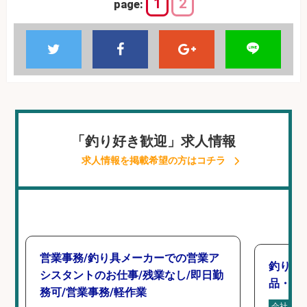
1
2
page:
「釣り好き歓迎」求人情報
求人情報を掲載希望の方はコチラ
営業事務/釣り具メーカーでの営業ア
釣り具
シスタントのお仕事/残業なし/即日勤
品・工業
務可/営業事務/軽作業
会社名