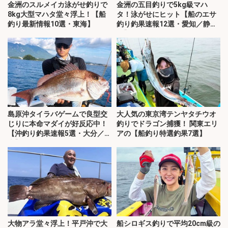
金洲のスルメイカ泳がせ釣りで
金洲の五目釣りで5kg級マハ
8kg大型マハタ堂々浮上！【船
タ！泳がせにヒット【船のエサ
釣り最新情報10選・東海】
釣り釣果速報12選・愛知／静
岡】
島原沖タイラバゲームで良型交
大人気の東京湾テンヤタチウオ
じりに本命マダイが好反応中！
釣りでドラゴン捕獲！ 関東エリ
【沖釣り釣果速報5選・大分／熊
アの【船釣り特選釣果7選】
本】
大物アラ堂々浮上！平戸沖で大
船シロギス釣りで平均20cm級の