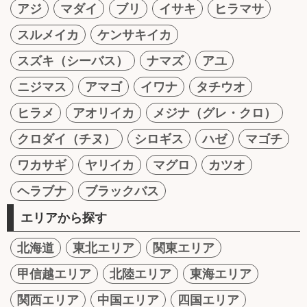
アジ
マダイ
ブリ
イサキ
ヒラマサ
スルメイカ
ケンサキイカ
スズキ（シーバス）
ナマズ
アユ
ニジマス
アマゴ
イワナ
タチウオ
ヒラメ
アオリイカ
メジナ（グレ・クロ）
クロダイ（チヌ）
シロギス
ハゼ
マゴチ
ワカサギ
ヤリイカ
マグロ
カツオ
ヘラブナ
ブラックバス
エリアから探す
北海道
東北エリア
関東エリア
甲信越エリア
北陸エリア
東海エリア
関西エリア
中国エリア
四国エリア