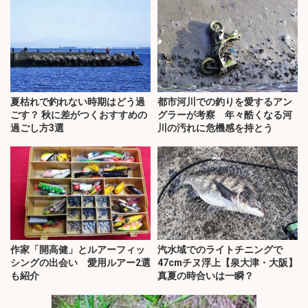
夏枯れで釣れない時期はどう過
都市河川での釣りを愛するアン
ごす？ 秋に差がつくおすすめの
グラーが考察 年々酷くなる河
過ごし方3選
川の汚れに危機感を持とう
作家「開高健」とルアーフィッ
汽水域でのライトチニングで
シングの出会い 愛用ルアー2選
47cmチヌ浮上【泉大津・大阪】
も紹介
真夏の時合いは一瞬？