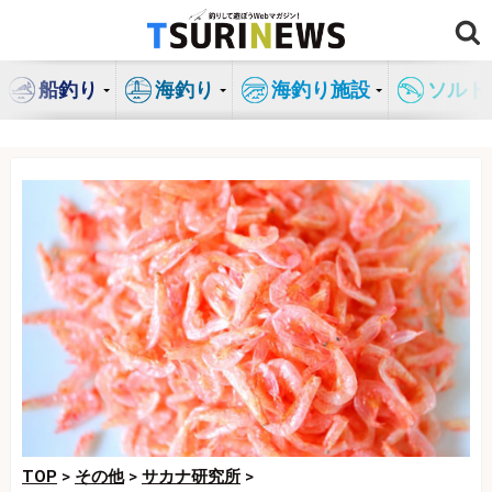
コ
ン
テ
船釣り
海釣り
海釣り施設
ソルト
ン
ツ
へ
ス
キ
ッ
プ
TOP
>
その他
>
サカナ研究所
>