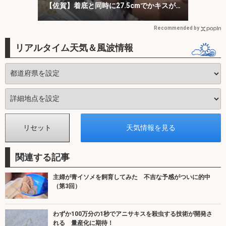
【佐賀】着底と同時に27.5cmでかキスが
ヒット！
Recommended by
リアルタイム天気＆風波情報
関連する記事
主婦が青イソメを飼育してみた 不吉な予感がついに的中
（第3回）
わずか100万分の1秒でアニサキスを殺虫する技術が開発さ
れる 量産化に期待！