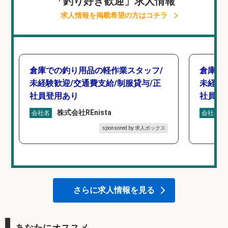
「釣り好き歓迎」求人情報
求人情報を掲載希望の方はコチラ
倉庫での釣り用品の軽作業スタッフ/
倉庫で
未経験歓迎/交通費支給/制服貸与/正
未経験
社員登用あり
社員登
株式会社REnista
会社名
会社名
sponsored by 求人ボックス
さらに求人情報を見る
あなたにオススメ