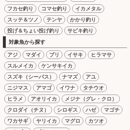
フカセ釣り
コマセ釣り
イカメタル
スッテ＆ツノ
テンヤ
かかり釣り
投げ＆ちょい投げ釣り
サビキ釣り
対象魚から探す
アジ
マダイ
ブリ
イサキ
ヒラマサ
スルメイカ
ケンサキイカ
スズキ（シーバス）
ナマズ
アユ
ニジマス
アマゴ
イワナ
タチウオ
ヒラメ
アオリイカ
メジナ（グレ・クロ）
クロダイ（チヌ）
シロギス
ハゼ
マゴチ
ワカサギ
ヤリイカ
マグロ
カツオ