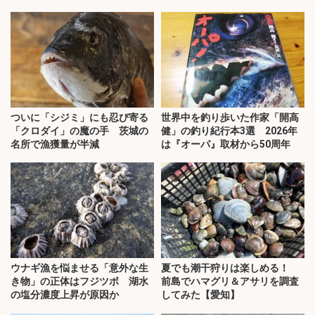
ついに「シジミ」にも忍び寄る
世界中を釣り歩いた作家「開高
「クロダイ」の魔の手 茨城の
健」の釣り紀行本3選 2026年
名所で漁獲量が半減
は『オーパ』取材から50周年
ウナギ漁を悩ませる「意外な生
夏でも潮干狩りは楽しめる！
き物」の正体はフジツボ 湖水
前島でハマグリ＆アサリを調査
の塩分濃度上昇が原因か
してみた【愛知】