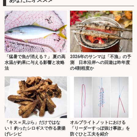
「猛暑で魚が消える？」 夏の高
2026年のサンマは「不漁」の予
水温が釣果に与える影響と攻略
測 日本沿岸への回遊は昨年度
法
の4割程度か
「キス＝天ぷら」だけではな
オルブライトノットにおける
い！ 釣ったシロギスで作る唐揚
「リーダーすっぽ抜け事故」を
げレシピ
防ぐひと工夫を紹介