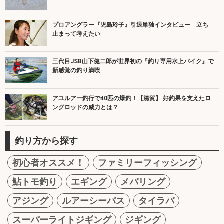
プロアングラー『児島玲子』引退単独インタビュー 立ち
止まって考えたい
三代目JSB山下健二郎が世界初の『釣り専用水上バイク』で
新感覚の釣り満喫
アユルアー釣行で40匹の爆釣！【滋賀】 好釣果を支えたロ
ングロッドの威力とは？
釣り方から探す
初心者オススメ！
ファミリーフィッシング
鮎トモ釣り
エギング
メバリング
アジング
ルアーシーバス
タイラバ
スーパーライトジギング
ジギング