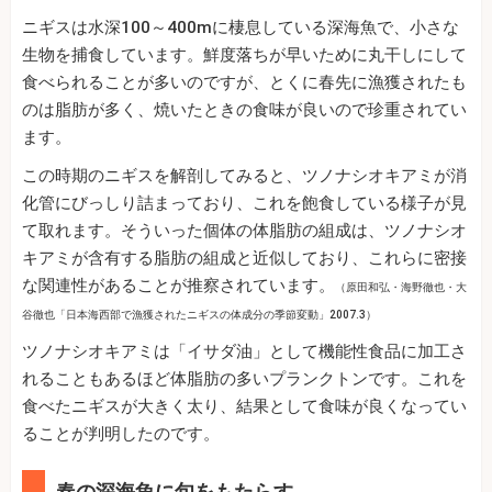
ニギスは水深100～400mに棲息している深海魚で、小さな
生物を捕食しています。鮮度落ちが早いために丸干しにして
食べられることが多いのですが、とくに春先に漁獲されたも
のは脂肪が多く、焼いたときの食味が良いので珍重されてい
ます。
この時期のニギスを解剖してみると、ツノナシオキアミが消
化管にびっしり詰まっており、これを飽食している様子が見
て取れます。そういった個体の体脂肪の組成は、ツノナシオ
キアミが含有する脂肪の組成と近似しており、これらに密接
な関連性があることが推察されています。
（原田和弘・海野徹也・大
谷徹也「日本海西部で漁獲されたニギスの体成分の季節変動」2007.3）
ツノナシオキアミは「イサダ油」として機能性食品に加工さ
れることもあるほど体脂肪の多いプランクトンです。これを
食べたニギスが大きく太り、結果として食味が良くなってい
ることが判明したのです。
春の深海魚に旬をもたらす