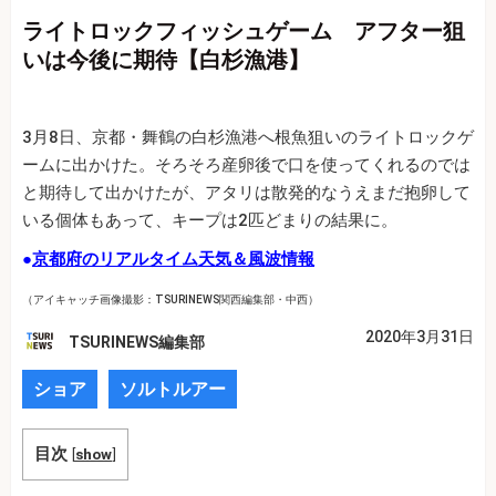
ライトロックフィッシュゲーム アフター狙
いは今後に期待【白杉漁港】
3月8日、京都・舞鶴の白杉漁港へ根魚狙いのライトロックゲ
ームに出かけた。そろそろ産卵後で口を使ってくれるのでは
と期待して出かけたが、アタリは散発的なうえまだ抱卵して
いる個体もあって、キープは2匹どまりの結果に。
●
京都府のリアルタイム天気＆風波情報
（アイキャッチ画像撮影：TSURINEWS関西編集部・中西）
2020年3月31日
TSURINEWS編集部
ショア
ソルトルアー
目次
[
show
]