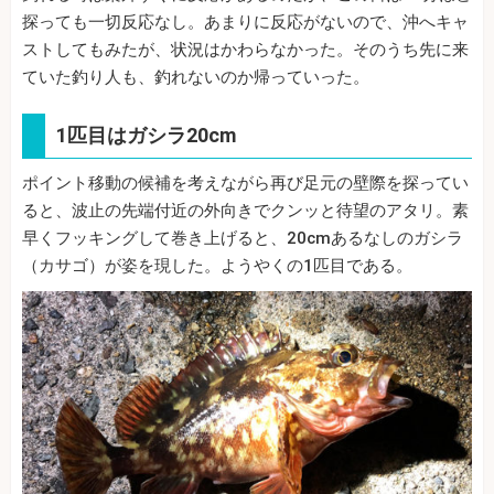
探っても一切反応なし。あまりに反応がないので、沖へキャ
ストしてもみたが、状況はかわらなかった。そのうち先に来
ていた釣り人も、釣れないのか帰っていった。
1匹目はガシラ20cm
ポイント移動の候補を考えながら再び足元の壁際を探ってい
ると、波止の先端付近の外向きでクンッと待望のアタリ。素
早くフッキングして巻き上げると、20cmあるなしのガシラ
（カサゴ）が姿を現した。ようやくの1匹目である。