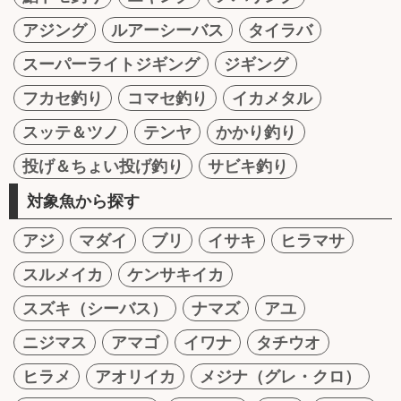
アジング
ルアーシーバス
タイラバ
スーパーライトジギング
ジギング
フカセ釣り
コマセ釣り
イカメタル
スッテ＆ツノ
テンヤ
かかり釣り
投げ＆ちょい投げ釣り
サビキ釣り
対象魚から探す
アジ
マダイ
ブリ
イサキ
ヒラマサ
スルメイカ
ケンサキイカ
スズキ（シーバス）
ナマズ
アユ
ニジマス
アマゴ
イワナ
タチウオ
ヒラメ
アオリイカ
メジナ（グレ・クロ）