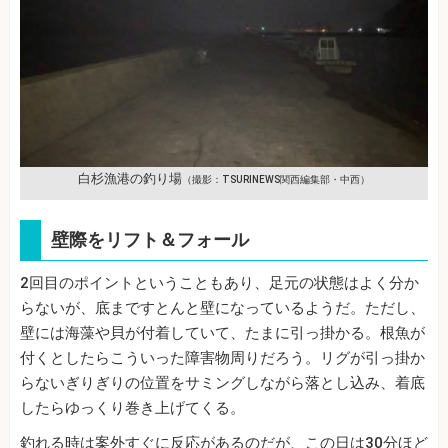
白杉漁港の釣り場
（撮影：TSURINEWS関西編集部・中西）
壁際をリフト＆フォール
2回目のポイントということもあり、足元の状態はよく分か
らないが、底まですとんと壁になっているようだ。ただし、
壁には海藻や貝が付着していて、たまに引っ掛かる。根魚が
付くとしたらこういった障害物周りだろう。リグが引っ掛か
らないぎりぎりの位置をサミングしながら落とし込み、着底
したらゆっくり巻き上げてくる。
釣れる時は案外すぐに反応があるのだが、この日は30分ほど