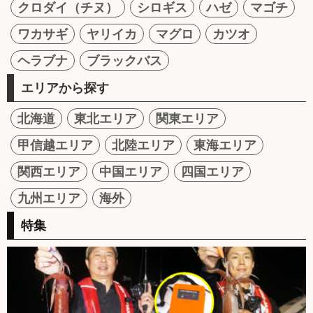
クロダイ（チヌ）
シロギス
ハゼ
マゴチ
ワカサギ
ヤリイカ
マグロ
カツオ
ヘラブナ
ブラックバス
エリアから探す
北海道
東北エリア
関東エリア
甲信越エリア
北陸エリア
東海エリア
関西エリア
中国エリア
四国エリア
九州エリア
海外
特集