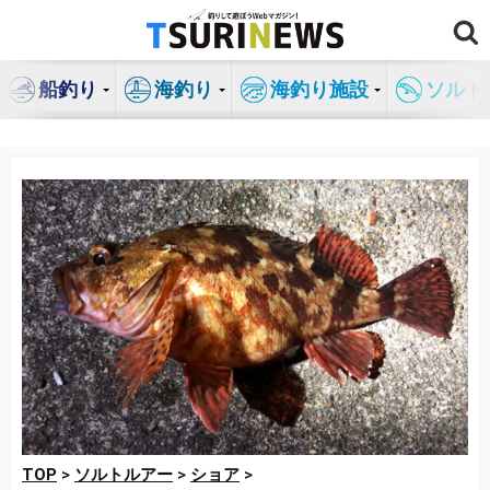
コ
ン
テ
船釣り
海釣り
海釣り施設
ソルト
ン
ツ
へ
ス
キ
ッ
プ
TOP
>
ソルトルアー
>
ショア
>