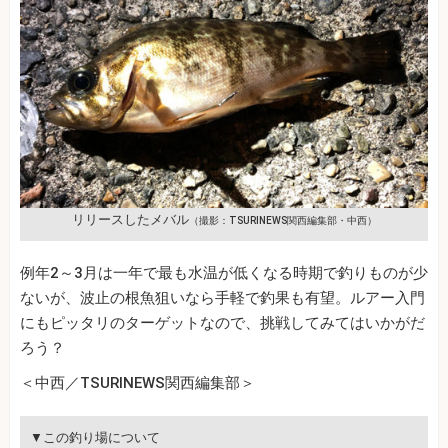
リリースしたメバル
（撮影：TSURINEWS関西編集部・中西）
例年2～3月は一年で最も水温が低くなる時期で釣りものが少
ないが、波止の根魚狙いなら手軽で釣果も有望。ルアー入門
にもピッタリのターゲットなので、挑戦してみてはいかがだ
ろう？
＜中西／TSURINEWS関西編集部＞
▼この釣り場について