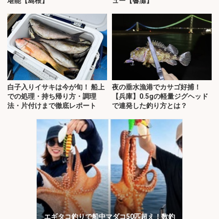
堪能【島根】
ュー【響灘】
白子入りイサキは今が旬！ 船上
夜の垂水漁港でカサゴ好捕！
での処理・持ち帰り方・調理
【兵庫】0.5gの軽量ジグヘッド
法・片付けまで徹底レポート
で連発した釣り方とは？
エギタコ釣りで船中マダコ50匹超え！数釣