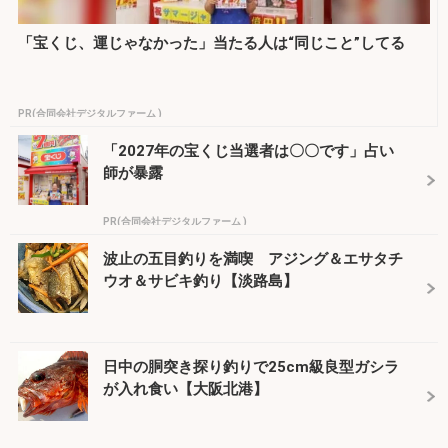
「宝くじ、運じゃなかった」当たる人は“同じこと”してる
PR(合同会社デジタルファーム )
「2027年の宝くじ当選者は〇〇です」占い
師が暴露
PR(合同会社デジタルファーム )
波止の五目釣りを満喫 アジング＆エサタチ
ウオ＆サビキ釣り【淡路島】
日中の胴突き探り釣りで25cm級良型ガシラ
が入れ食い【大阪北港】