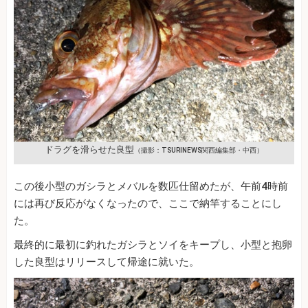
ドラグを滑らせた良型
（撮影：TSURINEWS関西編集部・中西）
この後小型のガシラとメバルを数匹仕留めたが、午前4時前
には再び反応がなくなったので、ここで納竿することにし
た。
最終的に最初に釣れたガシラとソイをキープし、小型と抱卵
した良型はリリースして帰途に就いた。