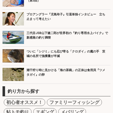
（第3回）
プロアングラー『児島玲子』引退単独インタビュー 立ち
止まって考えたい
三代目JSB山下健二郎が世界初の『釣り専用水上バイク』で
新感覚の釣り満喫
ついに「シジミ」にも忍び寄る「クロダイ」の魔の手 茨
城の名所で漁獲量が半減
潮干狩り時に見かける「海の茶碗」の正体は食用貝『ツメ
タガイ』の卵
釣り方から探す
初心者オススメ！
ファミリーフィッシング
鮎トモ釣り
エギング
メバリング