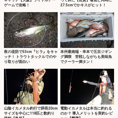
キャッチ【大阪】ライトルアー
ってみた【佐賀】着底と同時に
ゲームで攻略！
27.5cmでかキスがヒット！
夜の堤防で53cm『ヒラ』をキャ
本州最南端・串本で五目ジギン
ッチ！ トラウトタックルでのや
グ満喫 苦戦しながらも美味魚
り取りが面白い
でクーラー満タン！
山陰イカメタル釣行で胴長20cm
電動イカメタルは本当に釣れる
サイズを中心に118匹と数釣り
のか？ 導入メリットを実釣レビ