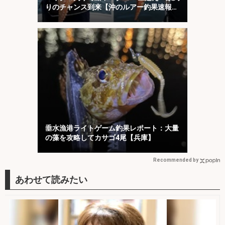
りのチャンス到来【沖のルアー釣果速報12
選・愛知・三重】
垂水漁港ライトゲーム釣果レポート：大量
の藻を攻略してカサゴ4尾【兵庫】
Recommended by