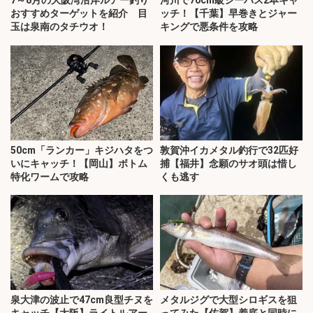
おすすめターゲットを紹介 目
ッチ！【千葉】早巻きとジャー
玉は泉南のタチウオ！
キングで悪条件を攻略
50cm「ランカー」キジハタをつ
敦賀沖イカメタル釣行で32匹好
いにキャッチ！【岡山】ボトム
捕【福井】念願のサオ頭は惜し
特化ワームで攻略
くも逃す
泉大津の波止で47cm良型チヌを
メタルジグで大型シロギスを狙