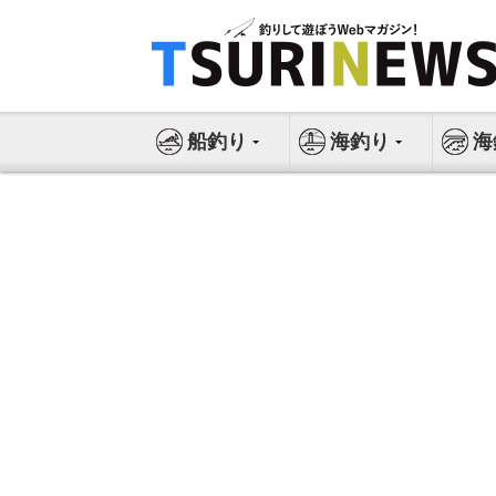
コ
ン
テ
ン
ツ
船釣り
海釣り
海
へ
ス
キ
ッ
プ