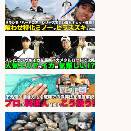
市」「時給1,150円〜」志布志市周
辺でお魚のカットや商品の陳列スタ
ッフ/未経験歓迎×残業少なめ×車通
勤OK/鹿児島県/志布志市
株式会社ホットスタッフ鹿児島
会社名
sponsored by 求人ボックス
さらに求人情報を見る