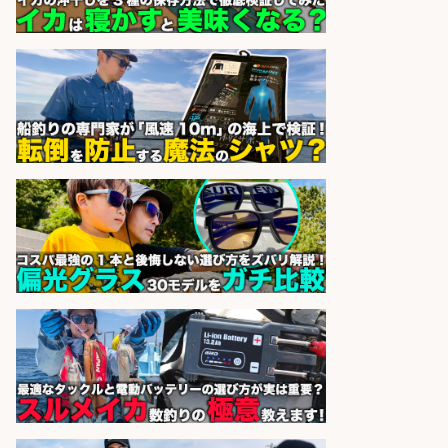
営業事務/「大津市」釣り具メーカ
ーの物流事務・営業アシスタント/
小野駅から徒歩6分/「時給1,300
円」/大型連休あり×残業なし×土日
祝休み/滋賀県
株式会社ホットスタッフ滋賀
会社名
sponsored by 求人ボックス
日払いOKで即日収入/製造スタッフ/
「広島市佐伯区」お魚のパック詰め
や品出しスタッフ/広島市佐伯区周
辺/「時給1,200円」日払い可/未経験
歓迎×残業少なめ×週4日〜OK
株式会社ホットスタッフ五日市
会社名
sponsored by 求人ボックス
精肉・青果・鮮魚販売/「志布志