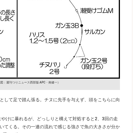
図：週刊つりニュース西部版 APC・南健一）
として足で踏ん張る。チヌに先手を与えず、頭をこちらに向
りはやけに暴れるが、どっしりと構えて対処すると2、3回の走
いてくる。その一連の流れで感じる強さで魚の大きさが分か