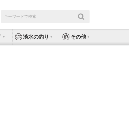
検
検
索:
索
イ
淡水の釣り
その他