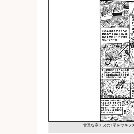
貴重な寒チヌの1尾をウキフ