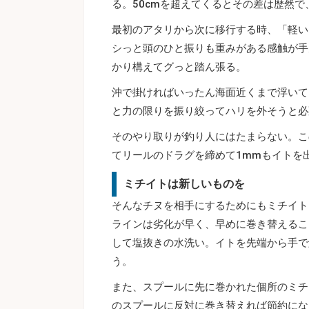
る。50cmを超えてくるとその差は歴然で
最初のアタリから次に移行する時、「軽い
シっと頭のひと振りも重みがある感触が手
かり構えてグっと踏ん張る。
沖で掛ければいったん海面近くまで浮いて
と力の限りを振り絞ってハリを外そうと必
そのやり取りが釣り人にはたまらない。こ
てリールのドラグを締めて1mmもイトを
ミチイトは新しいものを
そんなチヌを相手にするためにもミチイト
ラインは劣化が早く、早めに巻き替えるこ
して塩抜きの水洗い。イトを先端から手で
う。
また、スプールに先に巻かれた個所のミチ
のスプールに反対に巻き替えれば節約にな