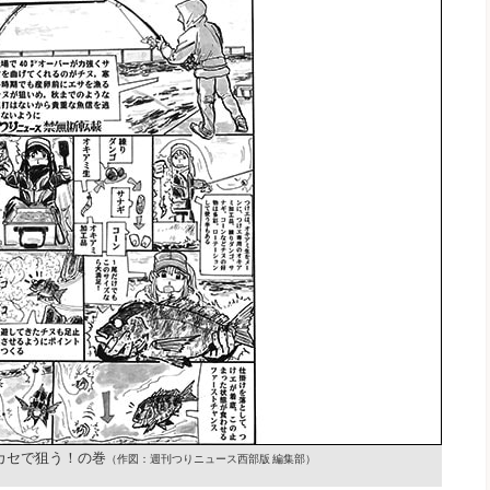
カセで狙う！の巻
（作図：週刊つりニュース西部版 編集部）