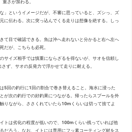
、重さが加わる。
な」というイメージだが、不審に思っていると、ズシっ、ズ
元に伝わる。次に突っ込んでくる走りは想像を絶する。しっ
きて目で確認できる。魚は沖へ走れないと分かると右へ左へ
死だが、こちらも必死。
のサイズ相手では慎重にならざるを得ないが、サオを信頼し
出さず、サオの反発力で浮かせて走りに耐える。
は5回の釣行に1回の割合で巻き替えること。海水に浸った
とが次の釣行での好釣果につながる。帰ったらスプールを外
触りながら、ささくれていたら10mくらいは切って捨てよ
イトは劣化の程度が低いので、100mくらい残っていれば他
るだろう。なお、イトには専用にフッ素コーティング材をス