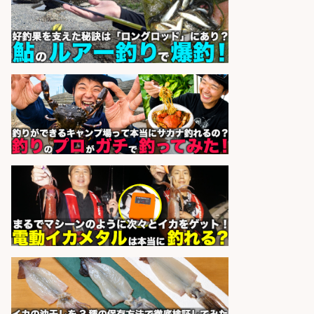
イオンスタイル碑文谷店
会社名
sponsored by 求人ボックス
フィッシング用品の「製品開発設
計」
メガバス株式会社
会社名
sponsored by 求人ボックス
精肉・青果・鮮魚販売/「志布志
市」お魚のカットや商品の陳列業
務/「時給1,150円〜」/時間選べる×
未経験歓迎×残業少なめ/鹿児島県/
志布志市
株式会社ホットスタッフ鹿児島
会社名
sponsored by 求人ボックス