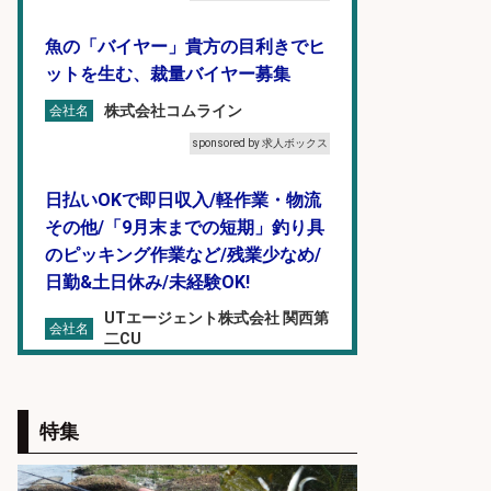
魚の「バイヤー」貴方の目利きでヒ
ットを生む、裁量バイヤー募集
株式会社コムライン
会社名
sponsored by 求人ボックス
日払いOKで即日収入/軽作業・物流
その他/「9月末までの短期」釣り具
のピッキング作業など/残業少なめ/
日勤&土日休み/未経験OK!
UTエージェント株式会社 関西第
会社名
二CU
sponsored by 求人ボックス
販売スタッフ/「未経験歓迎」魚を
特集
捌く作業なし!イオン食品売場スタッ
フ募集/東京都/目黒区