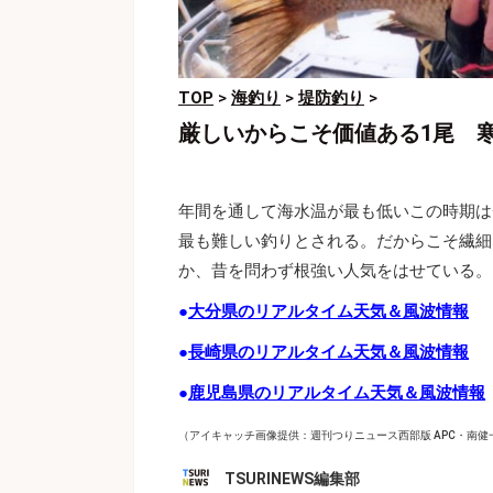
TOP
>
海釣り
>
堤防釣り
>
厳しいからこそ価値ある1尾 
年間を通して海水温が最も低いこの時期は
最も難しい釣りとされる。だからこそ繊細
か、昔を問わず根強い人気をはせている。
●
大分県のリアルタイム天気＆風波情報
●
長崎県のリアルタイム天気＆風波情報
●
鹿児島県のリアルタイム天気＆風波情報
（アイキャッチ画像提供：週刊つりニュース西部版 APC・南健
TSURINEWS編集部