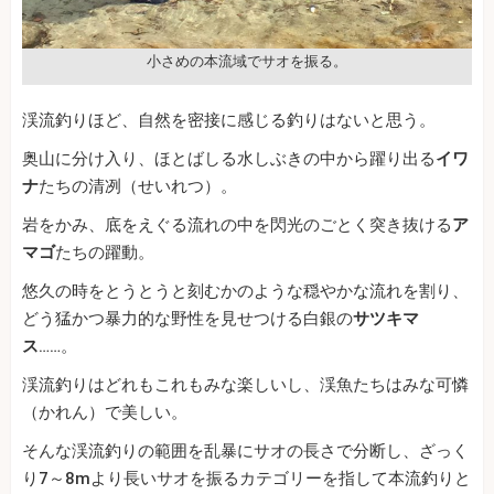
小さめの本流域でサオを振る。
渓流釣りほど、自然を密接に感じる釣りはないと思う。
奥山に分け入り、ほとばしる水しぶきの中から躍り出る
イワ
ナ
たちの清冽（せいれつ）。
岩をかみ、底をえぐる流れの中を閃光のごとく突き抜ける
ア
マゴ
たちの躍動。
悠久の時をとうとうと刻むかのような穏やかな流れを割り、
どう猛かつ暴力的な野性を見せつける白銀の
サツキマ
ス
……。
渓流釣りはどれもこれもみな楽しいし、渓魚たちはみな可憐
（かれん）で美しい。
そんな渓流釣りの範囲を乱暴にサオの長さで分断し、ざっく
り7～8mより長いサオを振るカテゴリーを指して本流釣りと