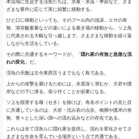
本流域に生息する渓魚たちは、水量・水温・季節など、さま
ざまな要件に応じて実に頻繁に移動する。
ひと口に移動といっても、そのプール内の浅深、エサの有
無、溶存酸素量などの違いによる着き場の移動から、ソ上魚
に代表される大幅な引っ越しまで、さまざまな移動を繰り返
しながら生活をしている。
その際に共通するキーワードが、「
隠れ家の有無と急激な流
れの変化
」だ。
渓魚の天敵は古今東西言うまでもなく鳥である。
上からの攻撃を避けるためには、水底深く潜むか、大岩や護
岸などの下に潜る、張り付くことが必要になる。
ソ上を阻害する堰（せき）を除けば、有名ポイントの見た目
に共通しているのは、大岩・沈み岩の点在、橋脚や護岸の有
無、青々とした深い淵への流れ込みなどの存在である。
これらは全て渓魚らに隠れ家を提供し、流れを変化させてさ
まざまな生命を育んでいる場所という点で共通である。