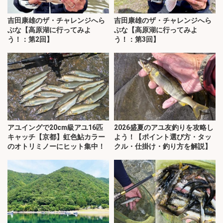
吉田康雄のザ・チャレンジへら
吉田康雄のザ・チャレンジへら
ぶな【高原湖に行ってみよ
ぶな【高原湖に行ってみよ
う！：第2回】
う！：第3回】
アユイングで20cm級アユ16匹
2026盛夏のアユ友釣りを攻略し
キャッチ【京都】虹色鮎カラー
よう！【ポイント選び方・タッ
のオトリミノーにヒット集中！
クル・仕掛け・釣り方を解説】