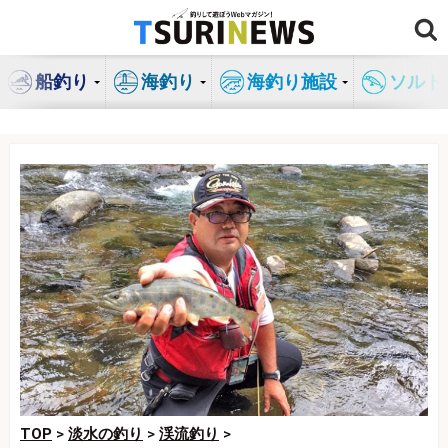
コ
ン
テ
船釣り
海釣り
海釣り施設
ソルト
ン
ツ
へ
ス
キ
ッ
プ
TOP
>
淡水の釣り
>
渓流釣り
>