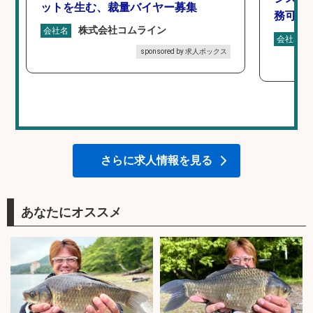
ットを生む、裁量バイヤー募集
務可/
株式会社コムライン
会社名
会社名
sponsored by 求人ボックス
さらに求人情報を見る
あなたにオススメ