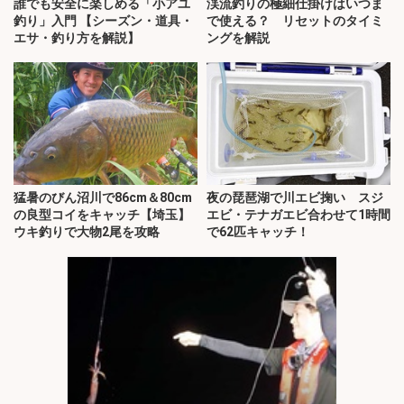
誰でも安全に楽しめる「小アユ
渓流釣りの極細仕掛けはいつま
釣り」入門 【シーズン・道具・
で使える？ リセットのタイミ
エサ・釣り方を解説】
ングを解説
猛暑のびん沼川で86cm＆80cm
夜の琵琶湖で川エビ掬い スジ
の良型コイをキャッチ【埼玉】
エビ・テナガエビ合わせて1時間
ウキ釣りで大物2尾を攻略
で62匹キャッチ！