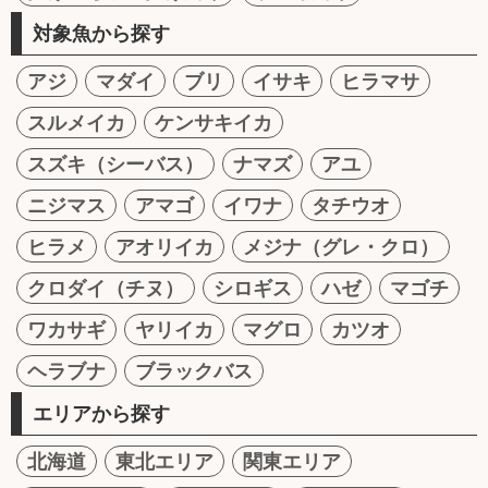
対象魚から探す
アジ
マダイ
ブリ
イサキ
ヒラマサ
スルメイカ
ケンサキイカ
スズキ（シーバス）
ナマズ
アユ
ニジマス
アマゴ
イワナ
タチウオ
ヒラメ
アオリイカ
メジナ（グレ・クロ）
クロダイ（チヌ）
シロギス
ハゼ
マゴチ
ワカサギ
ヤリイカ
マグロ
カツオ
ヘラブナ
ブラックバス
エリアから探す
北海道
東北エリア
関東エリア