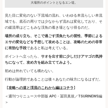
大場所のポイントとなるエン堤。
見た目に変化のない下流域の流れ、いわゆる本流らしい本流
域でも、底石の周りでは少なからず流れは変化しており、そ
の緩流帯はどこもみな渓魚の着き場となり得るのだ。
場所の成り立ち、そこで過ごす渓魚たちの習性、季節による
エサの変化などを予想して攻めることは、攻略のための非常
に有効な手段
であると私は考えている。
ポイントへ立ったら、
サオを出す前に少しだけアマゴの気持
ちになって、攻め方を組み立ててみよう。
初めは外れていても構わない。
行動が論理的であることは後々あなたの味方になるはずだ。
【
攻略への道と渓流のこれから編はコチラ
】
＜週刊つりニュース中部版 APC・冨田真規／TSURINEWS編
＞