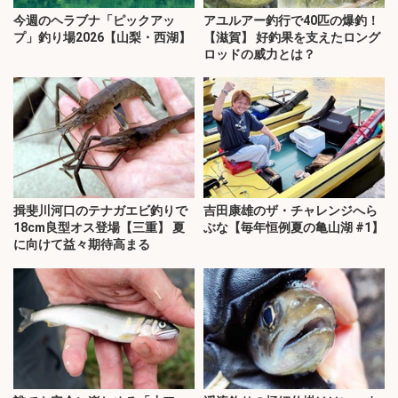
今週のヘラブナ「ピックアッ
アユルアー釣行で40匹の爆釣！
プ」釣り場2026【山梨・西湖】
【滋賀】 好釣果を支えたロング
ロッドの威力とは？
揖斐川河口のテナガエビ釣りで
吉田康雄のザ・チャレンジへら
18cm良型オス登場【三重】 夏
ぶな【毎年恒例夏の亀山湖 #1】
に向けて益々期待高まる