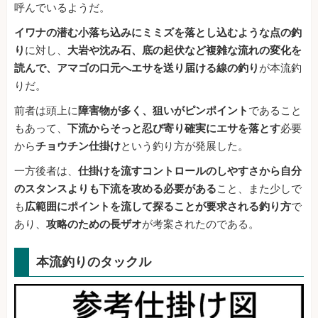
呼んでいるようだ。
イワナの潜む小落ち込みにミミズを落とし込むような点の釣
り
に対し、
大岩や沈み石、底の起伏など複雑な流れの変化を
読んで、アマゴの口元へエサを送り届ける線の釣り
が本流釣
りだ。
前者は頭上に
障害物が多く、狙いがピンポイント
であること
もあって、
下流からそっと忍び寄り確実にエサを落とす
必要
から
チョウチン仕掛け
という釣り方が発展した。
一方後者は、
仕掛けを流すコントロールのしやすさから自分
のスタンスよりも下流を攻める必要がある
こと、また少しで
も
広範囲にポイントを流して探ることが要求される釣り方
で
あり、
攻略のための長ザオ
が考案されたのである。
本流釣りのタックル