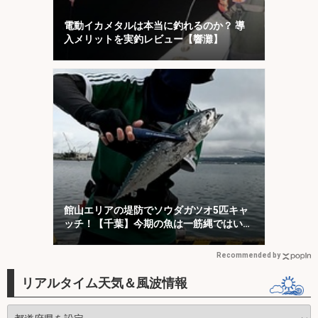
電動イカメタルは本当に釣れるのか？ 導
入メリットを実釣レビュー【響灘】
館山エリアの堤防でソウダガツオ5匹キャ
ッチ！【千葉】今期の魚は一筋縄ではいか
ない？
Recommended by
リアルタイム天気＆風波情報