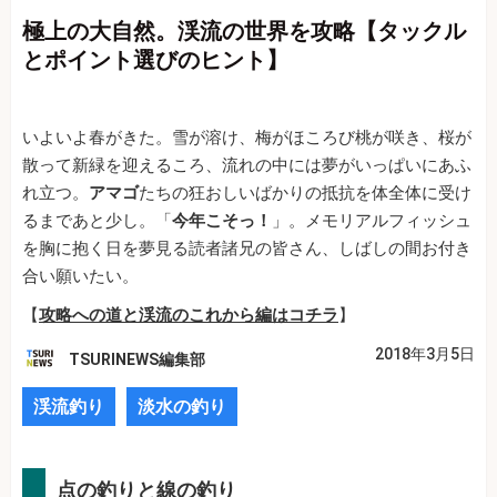
極上の大自然。渓流の世界を攻略【タックル
とポイント選びのヒント】
いよいよ春がきた。雪が溶け、梅がほころび桃が咲き、桜が
散って新緑を迎えるころ、流れの中には夢がいっぱいにあふ
れ立つ。
アマゴ
たちの狂おしいばかりの抵抗を体全体に受け
るまであと少し。「
今年こそっ！
」。メモリアルフィッシュ
を胸に抱く日を夢見る読者諸兄の皆さん、しばしの間お付き
合い願いたい。
【
攻略への道と渓流のこれから編はコチラ
】
2018年3月5日
TSURINEWS編集部
渓流釣り
淡水の釣り
点の釣りと線の釣り