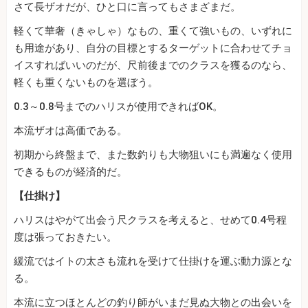
さて長ザオだが、ひと口に言ってもさまざまだ。
軽くて華奢（きゃしゃ）なもの、重くて強いもの、いずれに
も用途があり、自分の目標とするターゲットに合わせてチョ
イスすればいいのだが、尺前後までのクラスを獲るのなら、
軽くも重くないものを選ぼう。
0.3～0.8号までのハリスが使用できればOK。
本流ザオは高価である。
初期から終盤まで、また数釣りも大物狙いにも満遍なく使用
できるものが経済的だ。
【仕掛け】
ハリスはやがて出会う尺クラスを考えると、せめて0.4号程
度は張っておきたい。
緩流ではイトの太さも流れを受けて仕掛けを運ぶ動力源とな
る。
本流に立つほとんどの釣り師がいまだ見ぬ大物との出会いを