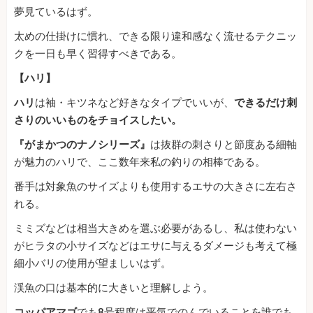
夢見ているはず。
太めの仕掛けに慣れ、できる限り違和感なく流せるテクニッ
クを一日も早く習得すべきである。
【ハリ】
ハリ
は袖・キツネなど好きなタイプでいいが、
できるだけ刺
さりのいいものをチョイスしたい。
『がまかつのナノシリーズ』
は抜群の刺さりと節度ある細軸
が魅力のハリで、ここ数年来私の釣りの相棒である。
番手は対象魚のサイズよりも使用するエサの大きさに左右さ
れる。
ミミズなどは相当大きめを選ぶ必要があるし、私は使わない
がヒラタの小サイズなどはエサに与えるダメージも考えて極
細小バリの使用が望ましいはず。
渓魚の口は基本的に大きいと理解しよう。
コッパアマゴ
でも8号程度は平気でのんでいることを誰でも