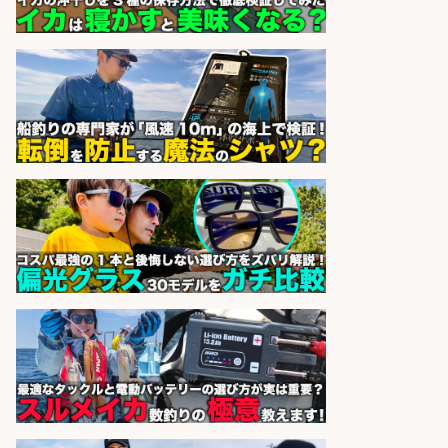
sponsored by 求人ボックス
「魚の養殖に関するプロジェクト 」
試験実験業務/総合メーカーでのお
仕事です
株式会社スタッフサービス エン
会社名
ジニアガイド
sponsored by 求人ボックス
スーパーマーケットの魚売場スタッ
フ/社会保険完備/急募/時給1300円/
前払い可能!/未経験歓迎
株式会社エムアールエス
会社名
sponsored by 求人ボックス
配達/ドライバー/ドライバー補助 魚
の梱包 年齢経験不問/完全週休2日で