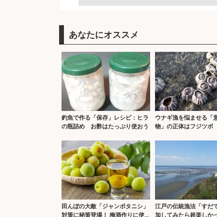
あなたにオススメ
釣魚で作る「保存」レシピ：ヒラ
ウナギ漁を悩ませる「
の瓶詰め お酢はたっぷり使おう
物」の正体はフジツボ
分濃度上昇が原因か
田んぼの大敵「ジャンボタニシ」
江戸の伝統漁法「すだ
対策に秘策登場！ 梅酒作りに使
加してみたら超楽しかっ