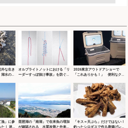
意外な生き
オルブライトノットにおける「リ
2026東京アウトドアショーで
 湖水の塩
ーダーすっぽ抜け事故」を防ぐひ
「これありかも！」 便利なクー
と工夫を紹介
ラーボックスを発見
て漁」に参
琵琶湖の「南湖」で在来魚の増加
「キス＝天ぷら」だけではない！
た！ 迷
が確認される 水質改善と外来生
釣ったシロギスで作る唐揚げレシ