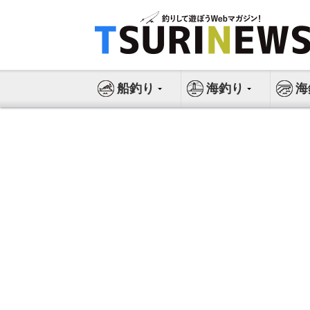
コ
ン
テ
ン
ツ
船釣り
海釣り
海
へ
ス
キ
ッ
プ