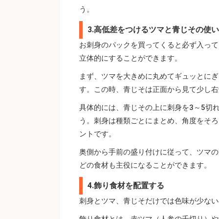
う。
3.高低差をつけるツマと青じその使
お刺身のパックを買ってくると必ず入って
立体的にすることができます。
まず、ツマを大きめに丸めてギュッとにぎ
す。この時、青じそは正面から見て少し右
具体的には、青じその上に刺身を3～5切
う。刺身は種類ごとにまとめ、角度をそろ
ントです。
奥側から手前の盛り付けに従って、ツマの
どの食材も主役になることができます。
4.飾り食材を配置する
刺身とツマ、青じそだけでは色味が少ない
飾り食材とは、赤ツマ（人参の千切り）や