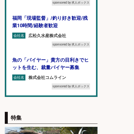
sponsored by 求人ボックス
福岡「現場監督」/釣り好き歓迎/残
業10時間/経験者歓迎
広松久水産株式会社
会社名
sponsored by 求人ボックス
魚の「バイヤー」貴方の目利きでヒ
ットを生む、裁量バイヤー募集
株式会社コムライン
会社名
sponsored by 求人ボックス
営業事務/釣り具メーカーでの営業
アシスタントのお仕事/残業なし/即
日勤務可/営業事務/軽作業
特集
株式会社パソナ
会社名