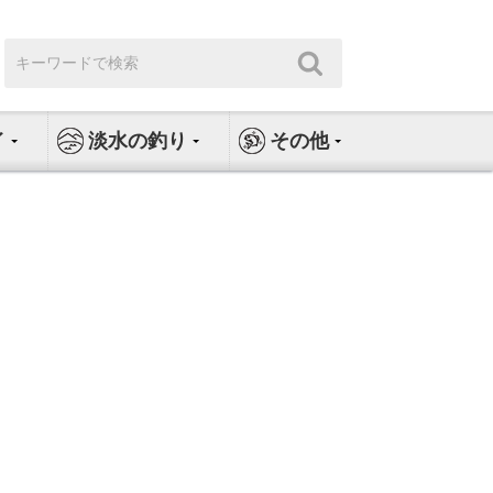
検
検
索:
索
イ
淡水の釣り
その他