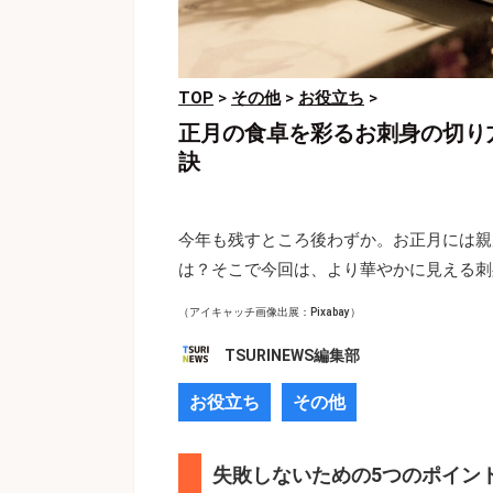
TOP
>
その他
>
お役立ち
>
正月の食卓を彩るお刺身の切り
訣
今年も残すところ後わずか。お正月には親
は？そこで今回は、より華やかに見える刺
（アイキャッチ画像出展：Pixabay）
TSURINEWS編集部
お役立ち
その他
失敗しないための5つのポイン