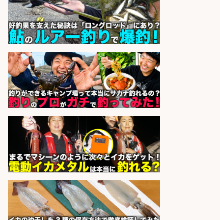
sponsored by 求人ボックス
日払いOKで即日収入/キッチンスタ
ッフ/「神戸市灘区」「時給1,500
円」王子公園駅徒歩4分のスーパー
でお魚の加工やお刺身の盛り付け/
日払いOK/未経験歓迎のシフト制日
勤&自転車・バイク通勤OK/兵庫県
パーソルファクトリーパートナ
会社名
ーズ株式会社
sponsored by 求人ボックス
ホールスタッフ/20代～30代が活躍
中/高時給/週3日～OK/お肉・お魚料
理のキッチンスタッフ@西武池袋/
東京都
株式会社ディンプル
会社名