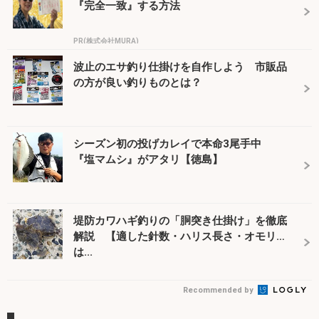
『完全一致』する方法
PR(株式会社MURA)
波止のエサ釣り仕掛けを自作しよう 市販品
の方が良い釣りものとは？
シーズン初の投げカレイで本命3尾手中
『塩マムシ』がアタリ【徳島】
堤防カワハギ釣りの「胴突き仕掛け」を徹底
解説 【適した針数・ハリス長さ・オモリ
は...
Recommended by