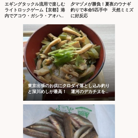
エギングタックル流用で楽しむ
夕マヅメが勝負！夏夜のウナギ
ライトロックゲーム【京都】港
釣りで本命5匹手中 天然ミミズ
内でアコウ・ガシラ・アオハタ
に好反応
が連発！
東京出張のお供にクロダイ落とし込み釣り
と深川めしが最高！ 運河のデカチヌを狙
ってみた