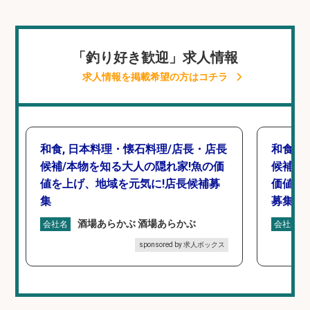
「釣り好き歓迎」求人情報
求人情報を掲載希望の方はコチラ
和食, 日本料理・懐石料理/店長・店長
和食,
候補/本物を知る大人の隠れ家!魚の価
候補/
値を上げ、地域を元気に!店長候補募
価値を
集
募集
酒場あらかぶ 酒場あらかぶ
会社名
会社名
sponsored by 求人ボックス