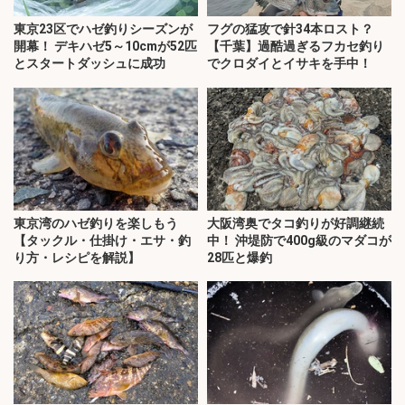
東京23区でハゼ釣りシーズンが
フグの猛攻で針34本ロスト？
開幕！ デキハゼ5～10cmが52匹
【千葉】過酷過ぎるフカセ釣り
とスタートダッシュに成功
でクロダイとイサキを手中！
東京湾のハゼ釣りを楽しもう
大阪湾奥でタコ釣りが好調継続
【タックル・仕掛け・エサ・釣
中！ 沖堤防で400g級のマダコが
り方・レシピを解説】
28匹と爆釣