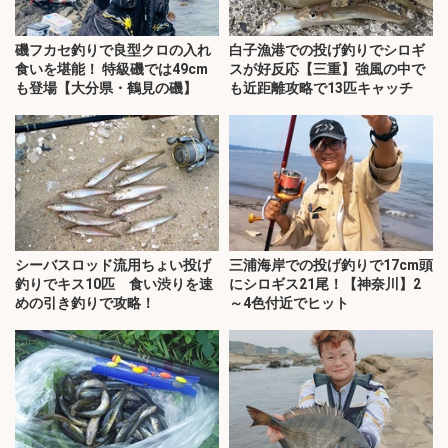
磯フカセ釣りで良型クロの入れ
白子漁港での投げ釣りでシロギ
食いを堪能！ 特級磯では49cm
スが好反応【三重】強風の中で
も登場【大分県・鶴見の磯】
も近距離攻略で13匹キャッチ
シーバスロッド流用ちょい投げ
三浦海岸での投げ釣りで17cm頭
釣りでキス10匹 食い渋りを速
にシロギス21尾！【神奈川】2
めの引き釣りで攻略！
～4色付近でヒット