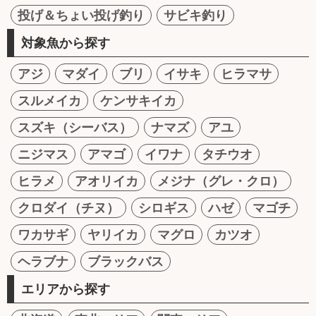
投げ＆ちょい投げ釣り
サビキ釣り
対象魚から探す
アジ
マダイ
ブリ
イサキ
ヒラマサ
スルメイカ
ケンサキイカ
スズキ（シーバス）
ナマズ
アユ
ニジマス
アマゴ
イワナ
タチウオ
ヒラメ
アオリイカ
メジナ（グレ・クロ）
クロダイ（チヌ）
シロギス
ハゼ
マゴチ
ワカサギ
ヤリイカ
マグロ
カツオ
ヘラブナ
ブラックバス
エリアから探す