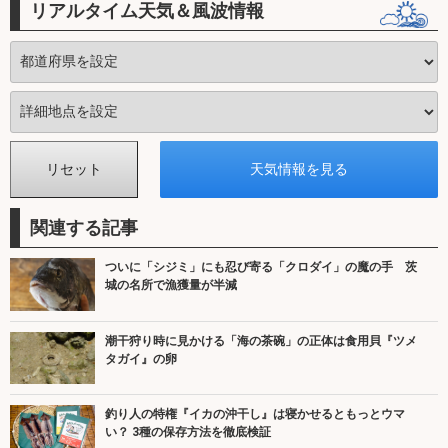
リアルタイム天気＆風波情報
関連する記事
ついに「シジミ」にも忍び寄る「クロダイ」の魔の手 茨
城の名所で漁獲量が半減
潮干狩り時に見かける「海の茶碗」の正体は食用貝『ツメ
タガイ』の卵
釣り人の特権『イカの沖干し』は寝かせるともっとウマ
い？ 3種の保存方法を徹底検証