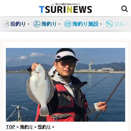
コ
ン
テ
船釣り
海釣り
海釣り施設
ソルト
ン
ツ
へ
ス
キ
ッ
プ
TOP
>
海釣り
>
投釣り
>