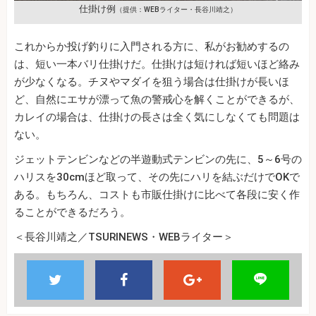
仕掛け例
（提供：WEBライター・長谷川靖之）
これからか投げ釣りに入門される方に、私がお勧めするの
は、短い一本バリ仕掛けだ。仕掛けは短ければ短いほど絡み
が少なくなる。チヌやマダイを狙う場合は仕掛けが長いほ
ど、自然にエサが漂って魚の警戒心を解くことができるが、
カレイの場合は、仕掛けの長さは全く気にしなくても問題は
ない。
ジェットテンビンなどの半遊動式テンビンの先に、5～6号の
ハリスを30cmほど取って、その先にハリを結ぶだけでOKで
ある。もちろん、コストも市販仕掛けに比べて各段に安く作
ることができるだろう。
＜長谷川靖之／TSURINEWS・WEBライター＞