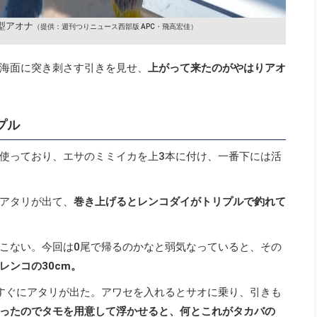
型アオナ
（提供：週刊つりニュース西部版 APC・飛高宏佳）
海面に突き刺さす引きを見せ、
上がって来たのがやはりアオ
プル
使っており、エサのミミイカを上3本に付け、一番下には活
アタリが出て、
巻き上げるとレンコダイがトリプルで釣れて
こない。今回は0尾で帰るのかなと弱気なっていると、その
レンコの30cm。
すぐにアタリが出た。アワセを入れるとサオに乗り、引きも
ったのでタモを用意して浮かせると、何とこれがタカバの