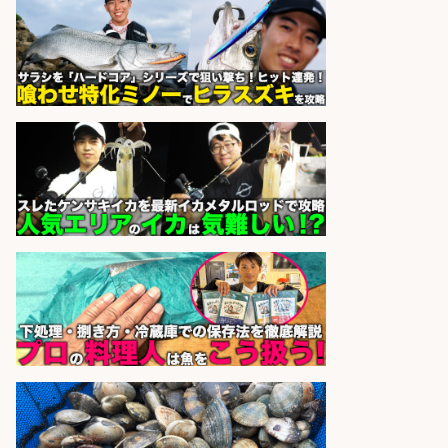
ら車5分 お魚のカットや商品の陳列
業務/残業少なめ×車通勤OK×時間選
べる/鹿児島県/志布志市
株式会社ホットスタッフ鹿児島
会社名
sponsored by 求人ボックス
さらに求人情報を見る