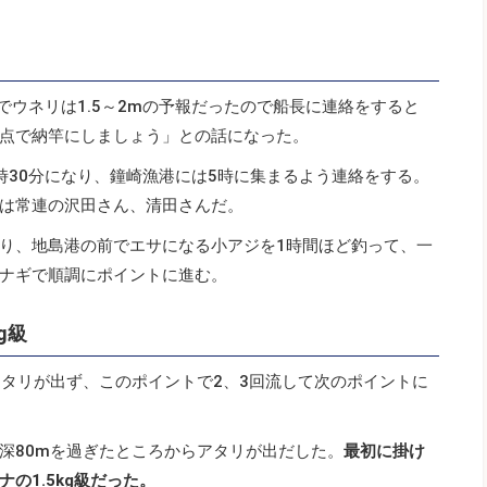
でウネリは1.5～2mの予報だったので船長に連絡をすると
点で納竿にしましょう」との話になった。
時30分になり、鐘崎漁港には5時に集まるよう連絡をする。
は常連の沢田さん、清田さんだ。
り、地島港の前でエサになる小アジを1時間ほど釣って、一
ナギで順調にポイントに進む。
g級
アタリが出ず、このポイントで2、3回流して次のポイントに
深80mを過ぎたところからアタリが出だした。
最初に掛け
の1.5kg級だった。