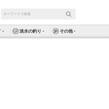
検
検
索:
索
イ
淡水の釣り
その他