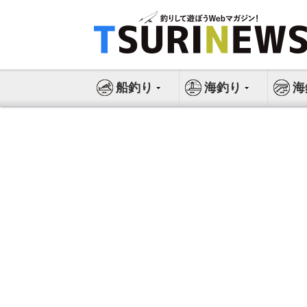
コ
ン
テ
ン
ツ
船釣り
海釣り
海
へ
ス
キ
ッ
プ