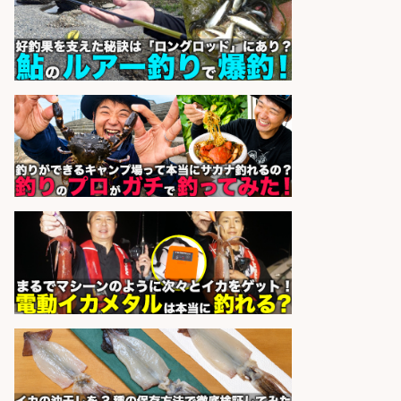
福岡「現場監督」/釣り好き歓迎/残
業10時間/経験者歓迎
広松久水産株式会社
会社名
sponsored by 求人ボックス
営業事務/「大津市」釣り具メーカ
ーの物流事務・営業アシスタント/
小野駅徒歩6分/「時給1,300円」/大
型連休あり×残業なし×土日祝休み/
滋賀県
株式会社ホットスタッフ滋賀
会社名
sponsored by 求人ボックス
精肉・青果・鮮魚販売/志布志市内
でお魚のカットや商品の陳列スタッ
フ/車通勤OK×時間選べる×未経験歓
迎/鹿児島県/志布志市