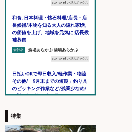
sponsored by 求人ボックス
和食, 日本料理・懐石料理/店長・店
長候補/本物を知る大人の隠れ家!魚
の価値を上げ、地域を元気に!店長候
補募集
酒場あらかぶ 酒場あらかぶ
会社名
sponsored by 求人ボックス
日払いOKで即日収入/軽作業・物流
その他/「9月末までの短期」釣り具
のピッキング作業など/残業少なめ/
日勤&土日休み/未経験OK!
UTエージェント株式会社 関西第
会社名
二CU
特集
sponsored by 求人ボックス