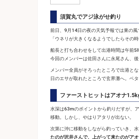
須賀丸でアジ泳がせ釣り
前日、9月14日の夜の天気予報では東の風
「ウネリが大きくなるようでしたらその時
船長と打ち合わせをして出港時間は午前5
今回のメンバーは佐田さんに永尾さん、後
メンバー全員がそろったところで出港とな
日のエサが取れたところで玄界灘へ。ベタ
ファーストヒットはアオナ1.5k
水深は63mのポイントから釣りだすが、
移動。しかし、やはりアタリが出ない。
次第に沖に移動をしながら釣っていき、水
たのが沢井さんで、上がって来たのがアオナ