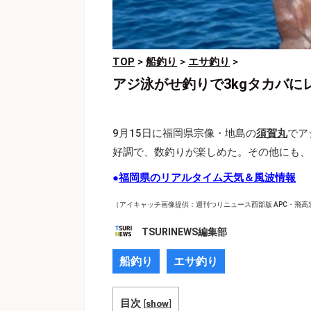
TOP
>
船釣り
>
エサ釣り
>
アジ泳がせ釣りで3kgタカバに
9月15日に福岡県宗像・地島の
須賀丸
でア
好調で、数釣りが楽しめた。その他にも、
●
福岡県のリアルタイム天気＆風波情報
（アイキャッチ画像提供：週刊つりニュース西部版 APC・飛高
TSURINEWS編集部
船釣り
エサ釣り
目次
[
show
]