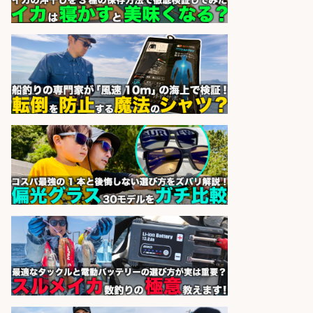
株式会社ホットスタッフ鹿児島
会社名
sponsored by 求人ボックス
精肉・青果・鮮魚販売/お魚のカッ
トや商品の陳列業務/時間選べる×未
経験歓迎×残業少なめ/鹿児島県/志
布志市
株式会社ホットスタッフ鹿児島
会社名
sponsored by 求人ボックス
魚の「バイヤー」貴方の目利きでヒ
ットを生む、裁量バイヤー募集
株式会社コムライン
会社名
sponsored by 求人ボックス
精肉・青果・鮮魚販売/志布志駅か