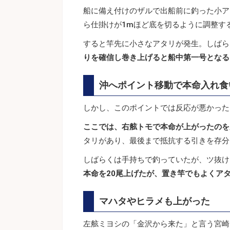
船に備え付けのザルで出船前に釣った小ア
ら仕掛けが1mほど底を切るように調整す
すると竿先に小さなアタリが発生。しばら
りを確信し巻き上げると船中第一号となる2
沖へポイント移動で本命入れ食
しかし、このポイントでは反応が悪かった
ここでは、右舷トモで本命が上がったのを
タリがあり、最後まで抵抗する引きを存分
しばらくは手持ちで釣っていたが、ツ抜け
本命を20尾上げたが、置き竿でもよくア
マハタやヒラメも上がった
左舷ミヨシの「金沢から来た」と言う宮崎さ