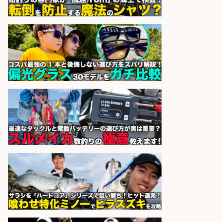
株式会社天龍
会社名
sponsored by 求人ボックス
日払いOKで即日収入/品出し/釣り具
のピッキング 梱包STAFF/大阪府/岸
和田市
株式会社アドミック
会社名
sponsored by 求人ボックス
宮崎/魚や漁業に関わる現場・事務
の「総合職」 未経験可
宮崎県漁業協同組合連合会
会社名
sponsored by 求人ボックス
さらに求人情報を見る