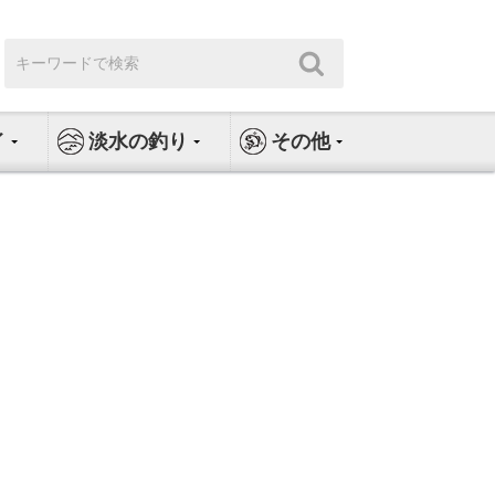
検
検
索:
索
イ
淡水の釣り
その他