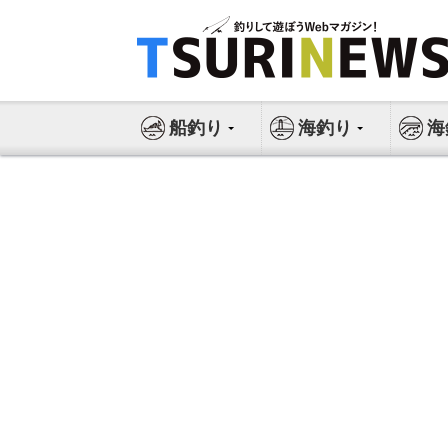
コ
ン
テ
ン
ツ
船釣り
海釣り
海
へ
ス
キ
ッ
プ