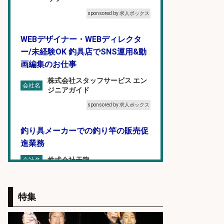
sponsored by 求人ボックス
WEBデザイナー・WEBディレクタ
ー/未経験OK 釣具店でSNS運用&動
画編集のお仕事
株式会社スタッフサービス エン
会社名
ジニアガイド
sponsored by 求人ボックス
釣り具メーカーでの釣り竿の販売促
進業務
株式会社天龍
会社名
sponsored by 求人ボックス
特集
福岡「現場監督」/釣り好き歓迎/残
業10時間/経験者歓迎