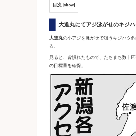
目次
[
show
]
大進丸にてアジ泳がせのキジハ
大進丸
の小アジを泳がせで狙うキジハタ釣
る。
見ると、皆慣れたもので、たちまち数十匹
の目標量を確保。