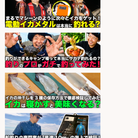
広松久水産株式会社
会社名
sponsored by 求人ボックス
オキアミをはじめとする釣り餌の
「製造」/釣り好き歓迎
広松久水産株式会社
会社名
sponsored by 求人ボックス
語学力を活かせるフィッシング用品
の「海外営業」/年休125日
株式会社ジャッカル
会社名
sponsored by 求人ボックス
未経験歓迎/釣り具メーカーでのル
ート営業/釣りや釣具などの知識必
須/残業なし