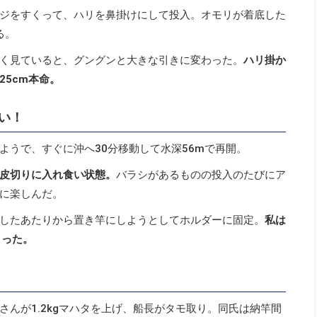
ジをすくって、ハリを鼻掛けにして投入。オモリが着底した
る。
く見ていると、グングンと大きな引きに変わった。
ハリ掛か
5cm本命。
い！
ようで、すぐに沖へ30分移動して水深56mで再開。
皮切りに入れ食い状態。
バラシがあるものの投入のたびにア
に楽しんだ。
したあたりから置き竿にしようとしてホルダーに固定。
私は
タった。
んが1.2kgマハタを上げ、船長がタモ取り。同氏は納竿間