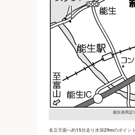
能生港周辺
名立方面へ約15分走り水深29mのポイ