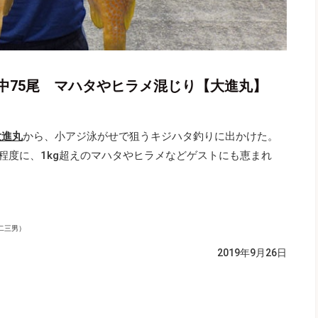
中75尾 マハタやヒラメ混じり【大進丸】
大進丸
から、小アジ泳がせで狙うキジハタ釣りに出かけた。
尾程度に、1kg超えのマハタやヒラメなどゲストにも恵まれ
二三男）
2019年9月26日