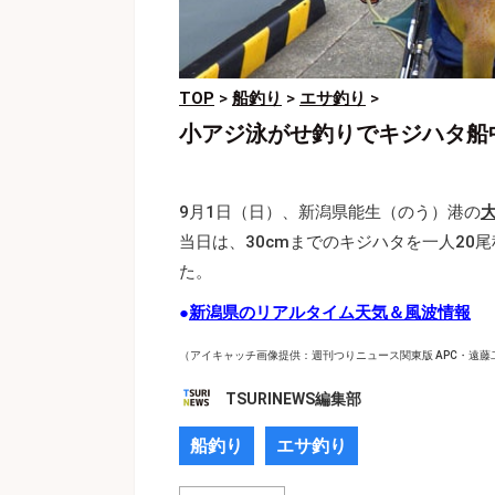
TOP
>
船釣り
>
エサ釣り
>
小アジ泳がせ釣りでキジハタ船
9月1日（日）、新潟県能生（のう）港の
当日は、30cmまでのキジハタを一人20
た。
●
新潟県のリアルタイム天気＆風波情報
（アイキャッチ画像提供：週刊つりニュース関東版 APC・遠藤
TSURINEWS編集部
船釣り
エサ釣り