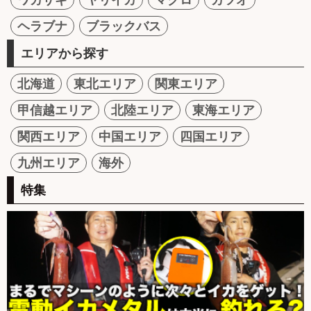
ヘラブナ
ブラックバス
エリアから探す
北海道
東北エリア
関東エリア
甲信越エリア
北陸エリア
東海エリア
関西エリア
中国エリア
四国エリア
九州エリア
海外
特集