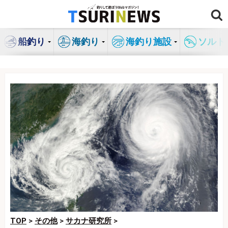
コ
ン
テ
船釣り
海釣り
海釣り施設
ソルト
ン
ツ
へ
ス
キ
ッ
プ
TOP
>
その他
>
サカナ研究所
>