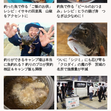
釣った魚で作る「ご飯のお供」
釣魚で作る「ビールのおつま
レシピ：イサキの田楽風 山椒
み」レシピ：ヒラの揚げ身 つ
をアクセントに
なぎは少なめに！
釣りができるキャンプ場は本当
ついに「シジミ」にも忍び寄る
に魚釣れる？ 釣りのプロが実釣
「クロダイ」の魔の手 茨城の
検証＆キャンプ飯も満喫
名所で漁獲量が半減