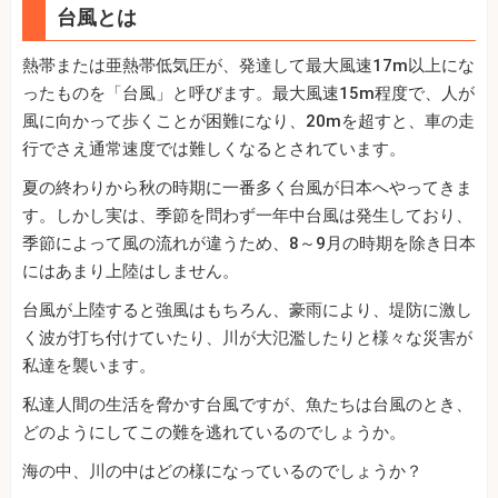
台風とは
熱帯または亜熱帯低気圧が、発達して最大風速17m以上にな
ったものを「台風」と呼びます。最大風速15m程度で、人が
風に向かって歩くことが困難になり、20mを超すと、車の走
行でさえ通常速度では難しくなるとされています。
夏の終わりから秋の時期に一番多く台風が日本へやってきま
す。しかし実は、季節を問わず一年中台風は発生しており、
季節によって風の流れが違うため、8～9月の時期を除き日本
にはあまり上陸はしません。
台風が上陸すると強風はもちろん、豪雨により、堤防に激し
く波が打ち付けていたり、川が大氾濫したりと様々な災害が
私達を襲います。
私達人間の生活を脅かす台風ですが、魚たちは台風のとき、
どのようにしてこの難を逃れているのでしょうか。
海の中、川の中はどの様になっているのでしょうか？