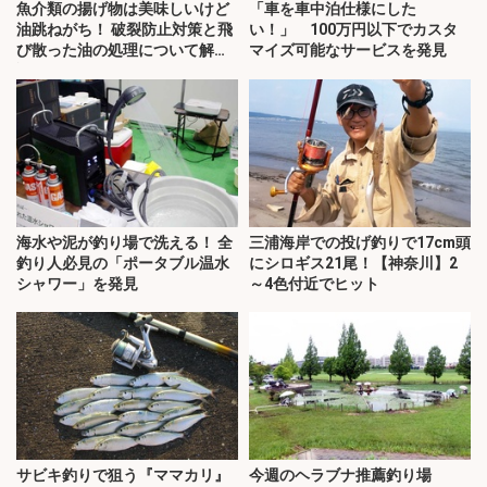
魚介類の揚げ物は美味しいけど
「車を車中泊仕様にした
油跳ねがち！ 破裂防止対策と飛
い！」 100万円以下でカスタ
び散った油の処理について解
マイズ可能なサービスを発見
説！
海水や泥が釣り場で洗える！ 全
三浦海岸での投げ釣りで17cm頭
釣り人必見の「ポータブル温水
にシロギス21尾！【神奈川】2
シャワー」を発見
～4色付近でヒット
サビキ釣りで狙う『ママカリ』
今週のヘラブナ推薦釣り場