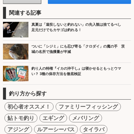
関連する記事
真夏は「遠投しないと釣れない」の先入観は捨てるべし
足元だけでもカサゴは釣れる！
ついに「シジミ」にも忍び寄る「クロダイ」の魔の手 茨
城の名所で漁獲量が半減
釣り人の特権『イカの沖干し』は寝かせるともっとウマ
い？ 3種の保存方法を徹底検証
釣り方から探す
初心者オススメ！
ファミリーフィッシング
鮎トモ釣り
エギング
メバリング
アジング
ルアーシーバス
タイラバ