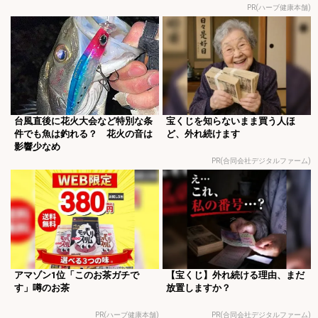
PR(ハーブ健康本舗)
台風直後に花火大会など特別な条
宝くじを知らないまま買う人ほ
件でも魚は釣れる？ 花火の音は
ど、外れ続けます
影響少なめ
PR(合同会社デジタルファーム)
アマゾン1位「このお茶ガチで
【宝くじ】外れ続ける理由、まだ
す」噂のお茶
放置しますか？
PR(ハーブ健康本舗)
PR(合同会社デジタルファーム)