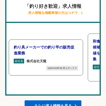
「釣り好き歓迎」求人情報
求人情報を掲載希望の方はコチラ
和食,
釣り具メーカーでの釣り竿の販売促
候補/
進業務
値を上
集
株式会社天龍
会社名
会社名
sponsored by 求人ボックス
さらに求人情報を見る