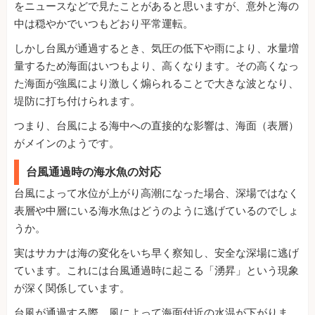
をニュースなどで見たことがあると思いますが、意外と海の
中は穏やかでいつもどおり平常運転。
しかし台風が通過するとき、気圧の低下や雨により、水量増
量するため海面はいつもより、高くなります。その高くなっ
た海面が強風により激しく煽られることで大きな波となり、
堤防に打ち付けられます。
つまり、台風による海中への直接的な影響は、海面（表層）
がメインのようです。
台風通過時の海水魚の対応
台風によって水位が上がり高潮になった場合、深場ではなく
表層や中層にいる海水魚はどうのように逃げているのでしょ
うか。
実はサカナは海の変化をいち早く察知し、安全な深場に逃げ
ています。これには台風通過時に起こる「湧昇」という現象
が深く関係しています。
台風が通過する際、風によって海面付近の水温が下がりま