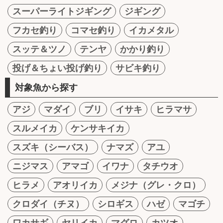
スーパーライトジギング
ジギング
フカセ釣り
コマセ釣り
イカメタル
スッテ＆ツノ
テンヤ
かかり釣り
投げ＆ちょい投げ釣り
サビキ釣り
対象魚から探す
アジ
マダイ
ブリ
イサキ
ヒラマサ
スルメイカ
ケンサキイカ
スズキ（シーバス）
ナマズ
アユ
ニジマス
アマゴ
イワナ
タチウオ
ヒラメ
アオリイカ
メジナ（グレ・クロ）
クロダイ（チヌ）
シロギス
ハゼ
マゴチ
ワカサギ
ヤリイカ
マグロ
カツオ