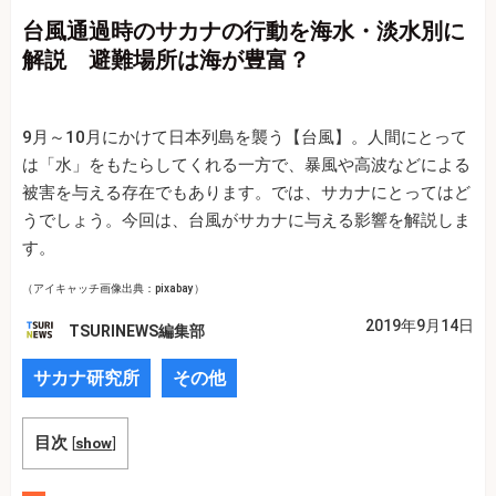
台風通過時のサカナの行動を海水・淡水別に
解説 避難場所は海が豊富？
9月～10月にかけて日本列島を襲う【台風】。人間にとって
は「水」をもたらしてくれる一方で、暴風や高波などによる
被害を与える存在でもあります。では、サカナにとってはど
うでしょう。今回は、台風がサカナに与える影響を解説しま
す。
（アイキャッチ画像出典：pixabay）
2019年9月14日
TSURINEWS編集部
サカナ研究所
その他
目次
[
show
]