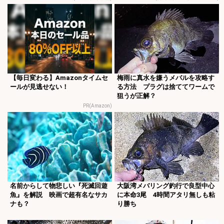
【毎日変わる】Amazonタイムセ
梅雨に真水を嫌うメバルを攻略す
ールが見逃せない！
る方法 プラグは捨ててワームで
狙うが正解？
PR(Amazon)
名前からして物悲しい『死滅回遊
大阪湾メバリング釣行で良型中心
魚』を解説 映画で超有名なサカ
に本命3尾 4時間アタリ無しも粘
ナも？
り勝ち