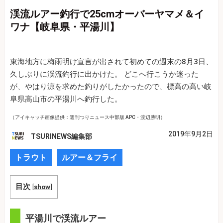
渓流ルアー釣行で25cmオーバーヤマメ＆イ
ワナ【岐阜県・平湯川】
東海地方に梅雨明け宣言が出されて初めての週末の8月3日、
久しぶりに渓流釣行に出かけた。 どこへ行こうか迷った
が、やはり涼を求めた釣りがしたかったので、標高の高い岐
阜県高山市の平湯川へ釣行した。
（アイキャッチ画像提供：週刊つりニュース中部版 APC・渡辺勝明）
2019年9月2日
TSURINEWS編集部
トラウト
ルアー＆フライ
目次
[
show
]
平湯川で渓流ルアー