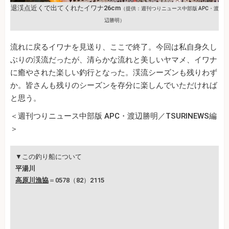
退渓点近くで出てくれたイワナ26cm
（提供：週刊つりニュース中部版 APC・渡
辺勝明）
流れに戻るイワナを見送り、ここで終了。今回は私自身久し
ぶりの渓流だったが、清らかな流れと美しいヤマメ、イワナ
に癒やされた楽しい釣行となった。渓流シーズンも残りわず
か。皆さんも残りのシーズンを存分に楽しんでいただければ
と思う。
＜週刊つりニュース中部版 APC・渡辺勝明／TSURINEWS編
＞
▼この釣り船について
平湯川
高原川漁協
＝0578（82）2115