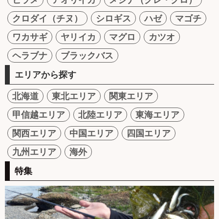
クロダイ（チヌ）
シロギス
ハゼ
マゴチ
ワカサギ
ヤリイカ
マグロ
カツオ
ヘラブナ
ブラックバス
エリアから探す
北海道
東北エリア
関東エリア
甲信越エリア
北陸エリア
東海エリア
関西エリア
中国エリア
四国エリア
九州エリア
海外
特集