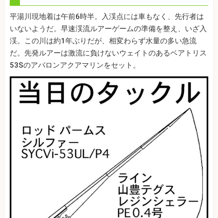
平湯川現地着は午前6時半。入渓点には車もなく、先行者は
いないようだ。早速渓流ルアーゲームの準備を整え、いざ入
渓。この川は約1年ぶりだが、相変わらず水量の多い急流
だ。先発ルアーは激流に負けないウェイトのあるベアトリス
53Sのアバロンアクアマリンをセット。