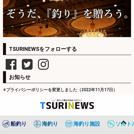
TSURINEWSをフォローする
お知らせ
※プライバシーポリシーを変更しました（2022年11月17日）
船釣り
海釣り
海釣り施設
ソルト