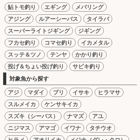
鮎トモ釣り
エギング
メバリング
アジング
ルアーシーバス
タイラバ
スーパーライトジギング
ジギング
フカセ釣り
コマセ釣り
イカメタル
スッテ＆ツノ
テンヤ
かかり釣り
投げ＆ちょい投げ釣り
サビキ釣り
対象魚から探す
アジ
マダイ
ブリ
イサキ
ヒラマサ
スルメイカ
ケンサキイカ
スズキ（シーバス）
ナマズ
アユ
ニジマス
アマゴ
イワナ
タチウオ
ヒラメ
アオリイカ
メジナ（グレ・クロ）