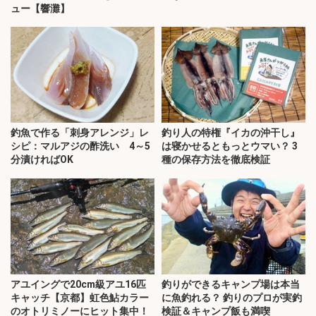
ュー【響灘】
釣魚で作る「刺身アレンジ」レ
釣り人の特権『イカの沖干し』
シピ：マルアジの酢洗い 4～5
は寝かせるともっとウマい？ 3
分漬ければOK
種の保存方法を徹底検証
アユイングで20cm級アユ16匹
釣りができるキャンプ場は本当
キャッチ【京都】虹色鮎カラー
に魚釣れる？ 釣りのプロが実釣
のオトリミノーにヒット集中！
検証＆キャンプ飯も満喫