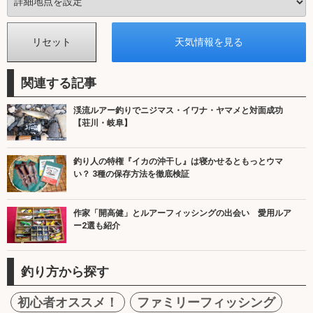
関連する記事
渓流ルアー釣りでニジマス・イワナ・ヤマメと対面成功
【荘川・岐阜】
釣り人の特権『イカの沖干し』は寝かせるともっとウマ
い？ 3種の保存方法を徹底検証
作家「開高健」とルアーフィッシングの出会い 愛用ルア
ー2選も紹介
釣り方から探す
初心者オススメ！
ファミリーフィッシング