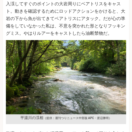
入渓してすぐのポイントの大岩周りにベアトリスをキャス
ト。動きを確認するためにロッドアクションをかけると、大
岩の下から魚が出てきてベアトリスにアタック。だが心の準
備をしていなかった私は、不意を突かれた形となりフッキン
グミス。やはりルアーをキャストしたら油断禁物だ。
平湯川の渓相
（提供：週刊つりニュース中部版 APC・渡辺勝明）