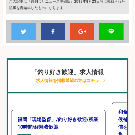
この記事は『週刊つりニュース中部版』2019年8月23日号に掲載された
記事を再編集したものになります。
「釣り好き歓迎」求人情報
求人情報を掲載希望の方はコチラ
和食,
福岡「現場監督」/釣り好き歓迎/残業
候補/
10時間/経験者歓迎
値を上
集