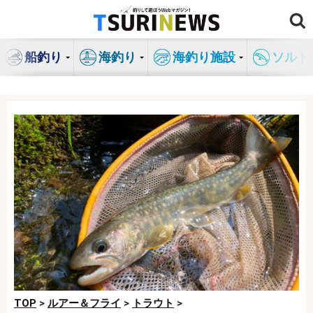
コ
ン
テ
船釣り
海釣り
海釣り施設
ソルト
ン
ツ
へ
ス
キ
ッ
プ
TOP
>
ルアー＆フライ
>
トラウト
>