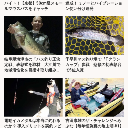
バイト！【京都】50cm級スモー
達成！ ミノーとバイブレーショ
ルマウスバスをキャッチ
ン使い分け連発
岐阜県海津市の「バス釣り王決
千早川マス釣り場で『Tクラン
定戦」表彰式を取材 大江川で
カップ』参戦 悲願の初表彰台
地域活性化を目指す取り組みと
で3位入賞
は？
電動イカメタルは本当に釣れる
吉田康雄のザ・チャレンジへら
のか？ 導入メリットを実釣レビ
ぶな【毎年恒例夏の亀山湖 #1】