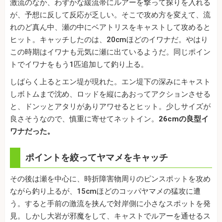
激流のなか、わずかな緩流帯にルアーを撃って探りを入れる
が、予想に反して反応が乏しい。そこで攻め方を変えて、流
れのど真ん中、瀬の中にベアトリスをキャストして攻めると
ヒット。キャッチしたのは、20cmほどのイワナだ。やはり
この時期はイワナも元気に瀬に出ているようだ。同じポイン
トでイワナをもう1匹追加して釣り上る。
しばらく上るとエン堤が現れた。エン堤下の深みにキャスト
しボトムまで沈め、ロッドを縦にあおってアクションさせる
と、ドンッとアタリがありアワせるとヒット。少しサイズが
良さそうなので、慎重に寄せてネットイン。
26cmの良型イ
ワナだった。
ポイントを絞ってヤマメをキャッチ
その後は瀬を中心に、時折障害物周りのピンスポットを攻め
ながら釣り上るが、15cmほどのコッパヤマメの猛攻に遭
う。すると手前の激流を挟んで対岸側に小さなスポットを発
見。しかし大岩が邪魔をして、キャストでルアーを通せるス