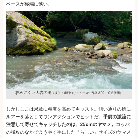
ペースが極端に狭い。
攻めにくい大岩の奥
（提供：週刊つりニュース中部版 APC・渡辺勝明）
しかしここは果敢に精度を高めてキャスト。狙い通りの所に
ルアーを落としてワンアクションでヒットだ。
手前の激流に
注意して寄せてキャッチしたのは、25cmのヤマメ。
コッパ
の猛攻のなかでようやく手にした「らしい」サイズのヤマメ