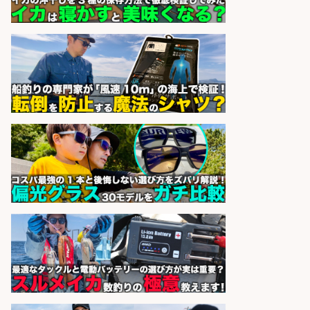
レジ打ち/日払いOK/おさかなの三枚
おろし/新潟県/小千谷市
株式会社G&G
会社名
sponsored by 求人ボックス
精肉・青果・鮮魚販売/志布志駅か
ら車5分 お魚のカットや商品の陳列
業務/残業少なめ×車通勤OK×時間選
べる/鹿児島県/志布志市
株式会社ホットスタッフ鹿児島
会社名
sponsored by 求人ボックス
和食, 日本料理・懐石料理/店長・店
長候補/旬と手作りにこだわる!さか
なの価値を上げ、地域を元気に!店長
候補募集