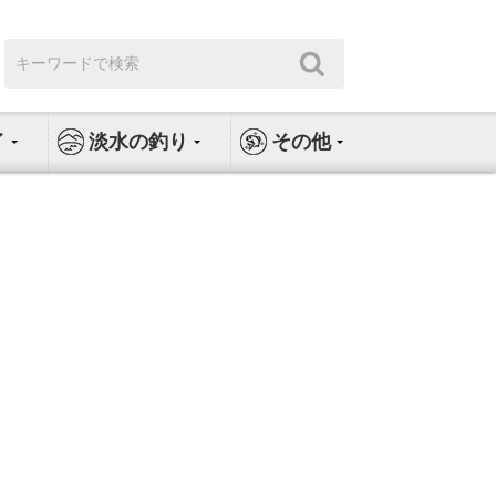
検
検
索:
索
イ
淡水の釣り
その他