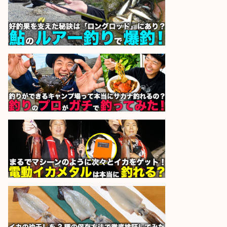
の価値を上げ、地域を元気に!店長候
補募集
酒場あらかぶ 酒場あらかぶ
会社名
sponsored by 求人ボックス
仕分け・シール貼り/釣り具などの
出荷作業/兵庫県/神戸市北区
UTエージェント株式会社
会社名
sponsored by 求人ボックス
和食, 居酒屋/キッチンスタッフ/天草
の魚と馬刺しの店 キッチンスタッフ
正社員募集
天草の魚と馬刺しの店 魚粋 天草
会社名
の魚と馬刺しの店 魚粋
sponsored by 求人ボックス