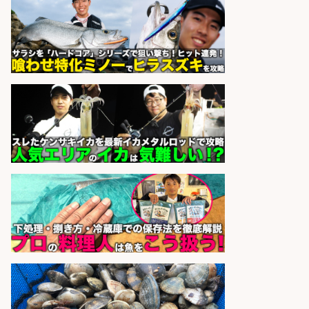
博多 華吉 博多 華吉
会社名
sponsored by 求人ボックス
さらに求人情報を見る