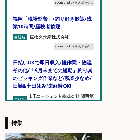
sponsored by 求人ボックス
福岡「現場監督」/釣り好き歓迎/残
業10時間/経験者歓迎
広松久水産株式会社
会社名
sponsored by 求人ボックス
日払いOKで即日収入/軽作業・物流
その他/「9月末までの短期」釣り具
のピッキング作業など/残業少なめ/
日勤&土日休み/未経験OK!
UTエージェント株式会社 関西第
会社名
二CU
sponsored by 求人ボックス
特集
和食, 日本料理・懐石料理/店長・店
長候補/本物を知る大人の隠れ家!魚