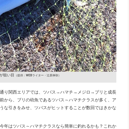
が狙い目
（提供：WEBライター・辻原伸弥）
通り関西エリアでは、ツバス→ハマチ→メジロ→ブリと成長
前から、ブリの幼魚であるツバス～ハマチクラスが多く、ア
うな引きをみせ、ツバスがヒットすることが数回ではきかな
今年はツバス～ハマチクラスなら簡単に釣れるかも？これか