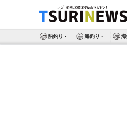
コ
ン
テ
ン
ツ
船釣り
海釣り
海
へ
ス
キ
ッ
プ